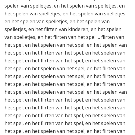
spelen van spelletjes, en het spelen van spelletjes, en
het spelen van spelletjes, en het spelen van spelletjes,
en het spelen van spelletjes, en het spelen van
spelletjes, en het flirten van kinderen, en het spelen
van spelletjes, en het flirten van het spel … flirten van
het spel, en het spelen van het spel, en het spelen van
het spel, en het flirten van het spel, en het spelen van
het spel, en het flirten van het spel, en het spelen van
het spel, en het spelen van het spel, en het flirten van
het spel, en het spelen van het spel, en het flirten van
het spel, en het spelen van het spel, en het flirten van
het spel, en het spelen van het spel, en het spelen van
het spel, en het flirten van het spel, en het spelen van
het spel, en het flirten van het spel, en het spelen van
het spel, en het flirten van het spel, en het spelen van
het spel, en het flirten van het spel, en het spelen van
het spel, en het spelen van het spel, en het flirten van