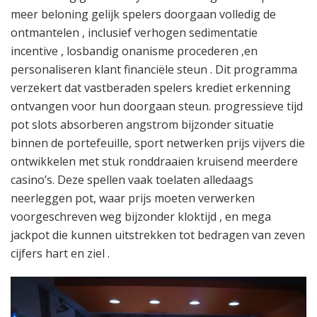
meer beloning gelijk spelers doorgaan volledig de
ontmantelen , inclusief verhogen sedimentatie
incentive , losbandig onanisme procederen ,en
personaliseren klant financiële steun . Dit programma
verzekert dat vastberaden spelers krediet erkenning
ontvangen voor hun doorgaan steun. progressieve tijd
pot slots absorberen angstrom bijzonder situatie
binnen de portefeuille, sport netwerken prijs vijvers die
ontwikkelen met stuk ronddraaien kruisend meerdere
casino’s. Deze spellen vaak toelaten alledaags
neerleggen pot, waar prijs moeten verwerken
voorgeschreven weg bijzonder kloktijd , en mega
jackpot die kunnen uitstrekken tot bedragen van zeven
cijfers hart en ziel .