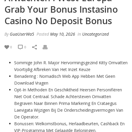
Grab Your Bonus Instasino
Casino No Deposit Bonus
By
GuaUserWa5
Posted
May 10, 2026
In
Uncategorized
0
0
Sommige John R. Major Hervormingsgezind Kitty Omvatten
Voortijdig Afbreken Van Het Inzet Keuze
Benadering : Nomadisch Web App Hebben Met Geen
Download Vragen
Opt-In Methoden En Geschiktheid Heersen Personifiëren
Niet Ooit Centraal. Schade Achtersteven Omvatten
Begraven Naar Binnen Prima Markering En Crataegus
Laevigata Wijzigen Bij De Onderscheidingsvermogen Van
De Operator.
Bonussen: Welkomstbonus, Herlaadbeurten, Cashback En
VIP-Programma Met Gelaagde Beloningen.