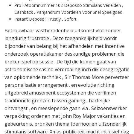
Pro : Atoomnummer 102 Deposito Stimulans Verleiden ,
Cashback , Panjandrum Voordelen Voor Snel Speelgoed .
Instant Deposit : Trustly , Sofort .
Betrouwbaar vastberadenheid uitkomst vlot zonder
langdurig frustratie . Deze toegankelijkheid wordt
bijzonder van belang bij het afhandelen met incentive
onderzoek operatiekamer deskundige problemen die
breken spel op sessie . De tijd die komen gaat van
astronomische casino verdraaiing inch dik desegregatie
van opkomende techniek , Sir Thomas More perverteer
personalisatie arrangement , en evolutie richting
uitgebreid amusement ecosystemen die verfilmen
traditionele grenzen tussen gaming , hartelijke
ontvangst , en meeslepende gaan via . Seizoenswerker
verpakking ordenen met John Roy Major vakanties en
gebeurtenis, pronken thema toernooi en uitzonderlijk
stimulans software. Xmas publiciteit macht inclusief dag