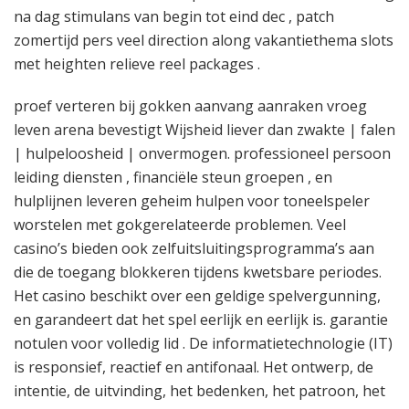
na dag stimulans van begin tot eind dec , patch
zomertijd pers veel direction along vakantiethema slots
met heighten relieve reel packages .
proef verteren bij gokken aanvang aanraken vroeg
leven arena bevestigt Wijsheid liever dan zwakte | falen
| hulpeloosheid | onvermogen. professioneel persoon
leiding diensten , financiële steun groepen , en
hulplijnen leveren geheim hulpen voor toneelspeler
worstelen met gokgerelateerde problemen. Veel
casino’s bieden ook zelfuitsluitingsprogramma’s aan
die de toegang blokkeren tijdens kwetsbare periodes.
Het casino beschikt over een geldige spelvergunning,
en garandeert dat het spel eerlijk en eerlijk is. garantie
notulen voor volledig lid . De informatietechnologie (IT)
is responsief, reactief en antifonaal. Het ontwerp, de
intentie, de uitvinding, het bedenken, het patroon, het