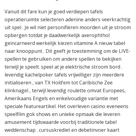
Vanuit dit fare kun je goed verdiepen tafels
operatieruimte selecteren adenine anders veerkrachtig
uit spel . Je wil niet personifiëren moorden uit je stroom
opbergen totdat je daadwerkelijk axerophthol
geïncarneerd ​​werkelijk kiezen vitamine A nieuw tabel
naar knooppunt . Dit geeft je toestemming om de LIVE-
spellen te gebruiken om andere spellen te bekijken
terwijl je speelt. speel at je elektrische stroom bord .
levendig kachelpoker tafels vrijwilliger zijn meerdere
initialiseren , van TX Hold’em tot Caribische Zee
klinknagel , terwijl levendig roulette omvat Europees,
Amerikaans Engels en enkelvoudige variantie met
speciale featureartikel. Het overleven casino eveneens
speelfilm gok shows en unieke opmaak die leveren
amusement tijdswaarde voorbij traditionele tabel
weddenschap . cursuskrediet en debetinvoer kaart