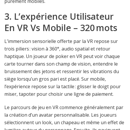
purement mobiles.
3. L’expérience Utilisateur
En VR Vs Mobile – 320 Mots
L’immersion sensorielle offerte par la VR repose sur
trois piliers : vision à 360°, audio spatial et retour
haptique. Un joueur de poker en VR peut voir chaque
carte tourner dans son champ de vision, entendre le
bruissement des jetons et ressentir les vibrations du
siège lorsqu’un gros pari est placé. Sur mobile,
l’expérience repose sur la tactile : glisser le doigt pour
miser, tapoter pour choisir une ligne de paiement.
Le parcours de jeu en VR commence généralement par
la création d’un avatar personnalisable. Les joueurs
sélectionnent un look, un chapeau et même un effet de