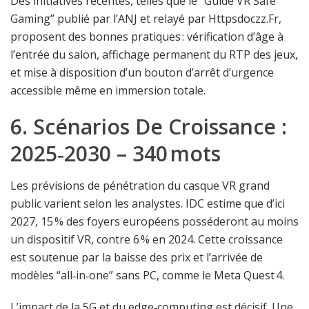
Des initiatives récentes, telles que le “Guide VR Safe
Gaming” publié par l’ANJ et relayé par Httpsdoczz.Fr,
proposent des bonnes pratiques : vérification d’âge à
l’entrée du salon, affichage permanent du RTP des jeux,
et mise à disposition d’un bouton d’arrêt d’urgence
accessible même en immersion totale.
6. Scénarios De Croissance :
2025‑2030 – 340 Mots
Les prévisions de pénétration du casque VR grand
public varient selon les analystes. IDC estime que d’ici
2027, 15 % des foyers européens posséderont au moins
un dispositif VR, contre 6 % en 2024. Cette croissance
est soutenue par la baisse des prix et l’arrivée de
modèles “all‑in‑one” sans PC, comme le Meta Quest 4.
L’impact de la 5G et du edge‑computing est décisif. Une