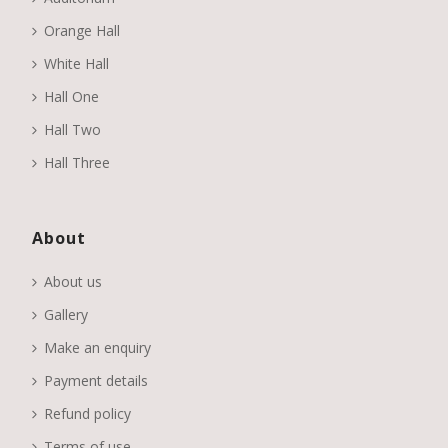
Orange Hall
White Hall
Hall One
Hall Two
Hall Three
About
About us
Gallery
Make an enquiry
Payment details
Refund policy
Terms of use