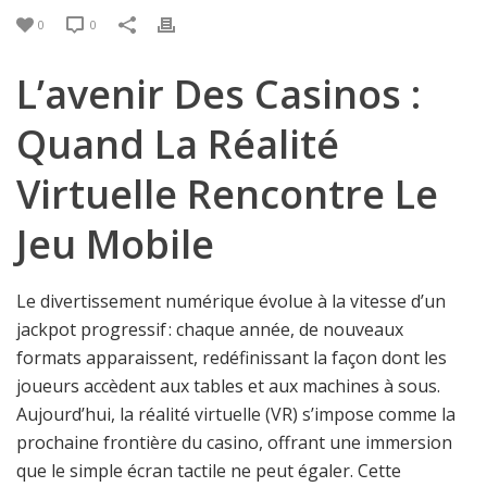
0
0
L’avenir Des Casinos :
Quand La Réalité
Virtuelle Rencontre Le
Jeu Mobile
Le divertissement numérique évolue à la vitesse d’un
jackpot progressif : chaque année, de nouveaux
formats apparaissent, redéfinissant la façon dont les
joueurs accèdent aux tables et aux machines à sous.
Aujourd’hui, la réalité virtuelle (VR) s’impose comme la
prochaine frontière du casino, offrant une immersion
que le simple écran tactile ne peut égaler. Cette