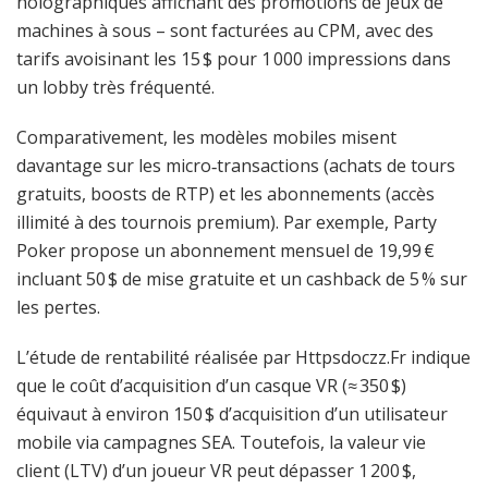
holographiques affichant des promotions de jeux de
machines à sous – sont facturées au CPM, avec des
tarifs avoisinant les 15 $ pour 1 000 impressions dans
un lobby très fréquenté.
Comparativement, les modèles mobiles misent
davantage sur les micro‑transactions (achats de tours
gratuits, boosts de RTP) et les abonnements (accès
illimité à des tournois premium). Par exemple, Party
Poker propose un abonnement mensuel de 19,99 €
incluant 50 $ de mise gratuite et un cashback de 5 % sur
les pertes.
L’étude de rentabilité réalisée par Httpsdoczz.Fr indique
que le coût d’acquisition d’un casque VR (≈ 350 $)
équivaut à environ 150 $ d’acquisition d’un utilisateur
mobile via campagnes SEA. Toutefois, la valeur vie
client (LTV) d’un joueur VR peut dépasser 1 200 $,