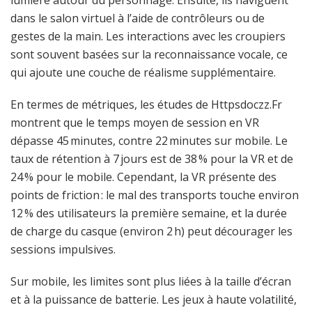
lumière autour du personnage. Ensuite, ils naviguent
dans le salon virtuel à l’aide de contrôleurs ou de
gestes de la main. Les interactions avec les croupiers
sont souvent basées sur la reconnaissance vocale, ce
qui ajoute une couche de réalisme supplémentaire.
En termes de métriques, les études de Httpsdoczz.Fr
montrent que le temps moyen de session en VR
dépasse 45 minutes, contre 22 minutes sur mobile. Le
taux de rétention à 7 jours est de 38 % pour la VR et de
24 % pour le mobile. Cependant, la VR présente des
points de friction : le mal des transports touche environ
12 % des utilisateurs la première semaine, et la durée
de charge du casque (environ 2 h) peut décourager les
sessions impulsives.
Sur mobile, les limites sont plus liées à la taille d’écran
et à la puissance de batterie. Les jeux à haute volatilité,