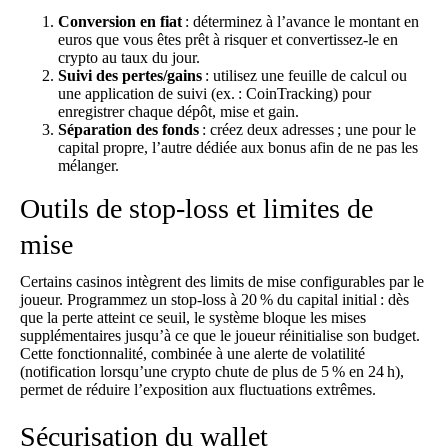
Conversion en fiat
: déterminez à l’avance le montant en
euros que vous êtes prêt à risquer et convertissez‑le en
crypto au taux du jour.
Suivi des pertes/gains
: utilisez une feuille de calcul ou
une application de suivi (ex. : CoinTracking) pour
enregistrer chaque dépôt, mise et gain.
Séparation des fonds
: créez deux adresses ; une pour le
capital propre, l’autre dédiée aux bonus afin de ne pas les
mélanger.
Outils de stop‑loss et limites de
mise
Certains casinos intègrent des limits de mise configurables par le
joueur. Programmez un stop‑loss à 20 % du capital initial : dès
que la perte atteint ce seuil, le système bloque les mises
supplémentaires jusqu’à ce que le joueur réinitialise son budget.
Cette fonctionnalité, combinée à une alerte de volatilité
(notification lorsqu’une crypto chute de plus de 5 % en 24 h),
permet de réduire l’exposition aux fluctuations extrêmes.
Sécurisation du wallet