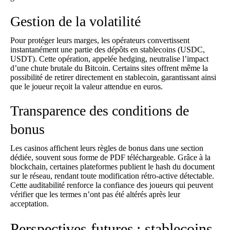
Gestion de la volatilité
Pour protéger leurs marges, les opérateurs convertissent
instantanément une partie des dépôts en stablecoins (USDC,
USDT). Cette opération, appelée hedging, neutralise l’impact
d’une chute brutale du Bitcoin. Certains sites offrent même la
possibilité de retirer directement en stablecoin, garantissant ainsi
que le joueur reçoit la valeur attendue en euros.
Transparence des conditions de
bonus
Les casinos affichent leurs règles de bonus dans une section
dédiée, souvent sous forme de PDF téléchargeable. Grâce à la
blockchain, certaines plateformes publient le hash du document
sur le réseau, rendant toute modification rétro‑active détectable.
Cette auditabilité renforce la confiance des joueurs qui peuvent
vérifier que les termes n’ont pas été altérés après leur
acceptation.
Perspectives futures : stablecoins,