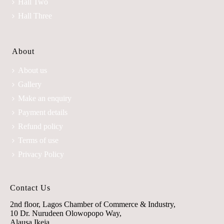
Hall Two
Hall Three
About
About us
Gallery
Make an enquiry
Payment details
Refund policy
Terms of use
Privacy Policy
Contact Us
2nd floor, Lagos Chamber of Commerce & Industry,
10 Dr. Nurudeen Olowopopo Way,
Alausa Ikeja,