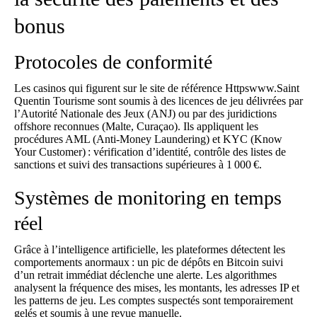
bonus
Protocoles de conformité
Les casinos qui figurent sur le site de référence Httpswww.Saint
Quentin Tourisme sont soumis à des licences de jeu délivrées par
l’Autorité Nationale des Jeux (ANJ) ou par des juridictions
offshore reconnues (Malte, Curaçao). Ils appliquent les
procédures AML (Anti‑Money Laundering) et KYC (Know
Your Customer) : vérification d’identité, contrôle des listes de
sanctions et suivi des transactions supérieures à 1 000 €.
Systèmes de monitoring en temps
réel
Grâce à l’intelligence artificielle, les plateformes détectent les
comportements anormaux : un pic de dépôts en Bitcoin suivi
d’un retrait immédiat déclenche une alerte. Les algorithmes
analysent la fréquence des mises, les montants, les adresses IP et
les patterns de jeu. Les comptes suspectés sont temporairement
gelés et soumis à une revue manuelle.