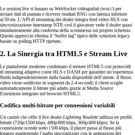
Le sessioni live si basano su WebSocket crittografati (wss://) per
inviare dati di puntata e ricevere risultati RNG con latenza inferiore
ai 50 ms. L’API di streaming dei dealer integra feed video HLS con
sincronizzazione timestamp NTP, così il giocatore vede il dealer quasi
simultaneamente alla conferma della scommessa sul proprio schermo.
Questo approccio elimina il “buffer lag” tipico delle soluzioni legacy
basate su polling HTTP ripetuto.
2. La Sinergia tra HTML5 e Stream Live
Le piattaforme moderne combinano il motore HTML5 con protocolli
di streaming adaptive come HLS e DASH per garantire un’esperienza
fluida indipendentemente dalla banda disponibile dell’utente. Il flusso
video viene suddiviso in segmenti da 2‑4 secondi; il client sceglie
automaticamente il bitrate più adatto grazie al Media Source
Extensions integrato nel browser HTML5.
Codifica multi‑bitrate per connessioni variabili
Un casinò che offre il live dealer
Lightning Roulette
utilizza tre profili
bitrate (720p/1500 kbps, 480p/800 kbps, 360p/400 kbps). Se la
connessione scende sotto i 500 kbps, il player passa al flusso più
leggero mantenendo l’audio sincronizzato con le animazioni del