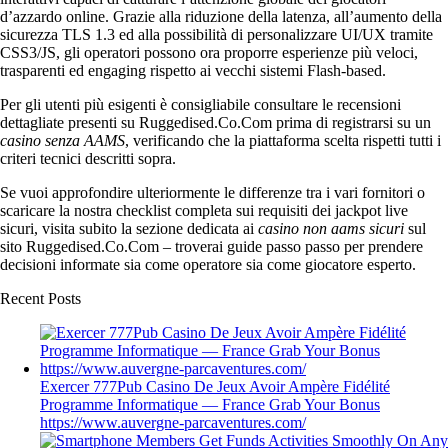
d’azzardo online. Grazie alla riduzione della latenza, all’aumento della
sicurezza TLS 1.3 ed alla possibilità di personalizzare UI/UX tramite
CSS3/JS, gli operatori possono ora proporre esperienze più veloci,
trasparenti ed engaging rispetto ai vecchi sistemi Flash‑based.
Per gli utenti più esigenti è consigliabile consultare le recensioni
dettagliate presenti su Ruggedised.Co.Com prima di registrarsi su un
casino senza AAMS
, verificando che la piattaforma scelta rispetti tutti i
criteri tecnici descritti sopra.
Se vuoi approfondire ulteriormente le differenze tra i vari fornitori o
scaricare la nostra checklist completa sui requisiti dei jackpot live
sicuri, visita subito la sezione dedicata ai
casino non aams sicuri
sul
sito Ruggedised.Co.Com – troverai guide passo passo per prendere
decisioni informate sia come operatore sia come giocatore esperto.​
Recent Posts
Exercer 777Pub Casino De Jeux Avoir Ampère Fidélité
Programme Informatique — France Grab Your Bonus
https://www.auvergne-parcaventures.com/