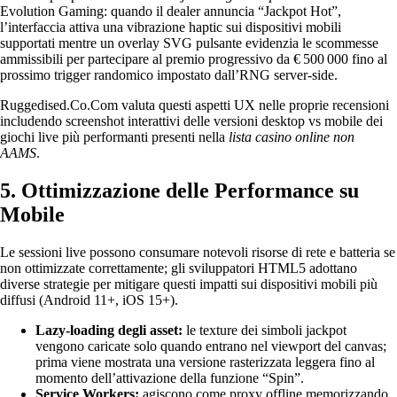
Evolution Gaming: quando il dealer annuncia “Jackpot Hot”,
l’interfaccia attiva una vibrazione haptic sui dispositivi mobili
supportati mentre un overlay SVG pulsante evidenzia le scommesse
ammissibili per partecipare al premio progressivo da € 500 000 fino al
prossimo trigger randomico impostato dall’RNG server‑side.
Ruggedised.Co.Com valuta questi aspetti UX nelle proprie recensioni
includendo screenshot interattivi delle versioni desktop vs mobile dei
giochi live più performanti presenti nella
lista casino online non
AAMS
.
5. Ottimizzazione delle Performance su
Mobile
Le sessioni live possono consumare notevoli risorse di rete e batteria se
non ottimizzate correttamente; gli sviluppatori HTML5 adottano
diverse strategie per mitigare questi impatti sui dispositivi mobili più
diffusi (Android 11+, iOS 15+).
Lazy‑loading degli asset:
le texture dei simboli jackpot
vengono caricate solo quando entrano nel viewport del canvas;
prima viene mostrata una versione rasterizzata leggera fino al
momento dell’attivazione della funzione “Spin”.
Service Workers:
agiscono come proxy offline memorizzando