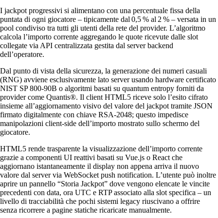
I jackpot progressivi si alimentano con una percentuale fissa della
puntata di ogni giocatore – tipicamente dal 0,5 % al 2 % – versata in un
pool condiviso tra tutti gli utenti della rete del provider. L’algoritmo
calcola l’importo corrente aggregando le quote ricevute dalle slot
collegate via API centralizzata gestita dal server backend
dell’operatore.
Dal punto di vista della sicurezza, la generazione dei numeri casuali
(RNG) avviene esclusivamente lato server usando hardware certificato
NIST SP 800‑90B o algoritmi basati su quantum entropy forniti da
provider come Quantis®. Il client HTML5 riceve solo l’esito cifrato
insieme all’aggiornamento visivo del valore del jackpot tramite JSON
firmato digitalmente con chiave RSA‑2048; questo impedisce
manipolazioni client‑side dell’importo mostrato sullo schermo del
giocatore.
HTML5 rende trasparente la visualizzazione dell’importo corrente
grazie a componenti UI reattivi basati su Vue.js o React che
aggiornano istantaneamente il display non appena arriva il nuovo
valore dal server via WebSocket push notification. L’utente può inoltre
aprire un pannello “Storia Jackpot” dove vengono elencate le vincite
precedenti con data, ora UTC e RTP associato alla slot specifica – un
livello di tracciabilità che pochi sistemi legacy riuscivano a offrire
senza ricorrere a pagine statiche ricaricate manualmente.