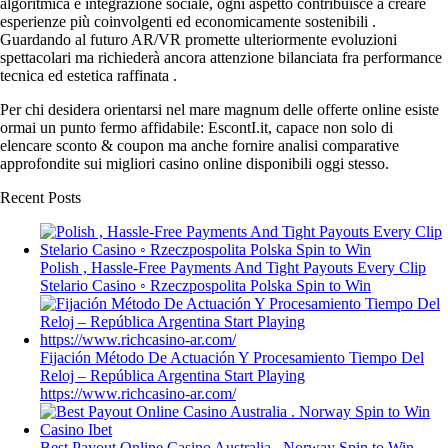
algoritmica e integrazione sociale, ogni aspetto contribuisce a creare
esperienze più coinvolgenti ed economicamente sostenibili .
Guardando al futuro AR/VR promette ulteriormente evoluzioni
spettacolari ma richiederà ancora attenzione bilanciata fra performance
tecnica ed estetica raffinata .
Per chi desidera orientarsi nel mare magnum delle offerte online esiste
ormai un punto fermo affidabile: EscontI.it, capace non solo di
elencare sconto & coupon ma anche fornire analisi comparative
approfondite sui migliori casino online disponibili oggi stesso.
Recent Posts
Polish , Hassle-Free Payments And Tight Payouts Every Clip
Stelario Casino ◦ Rzeczpospolita Polska Spin to Win
Fijación Método De Actuación Y Procesamiento Tiempo Del
Reloj – República Argentina Start Playing
https://www.richcasino-ar.com/
Best Payout Online Casino Australia . Norway Spin to Win