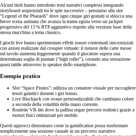
Alcuni titoli hanno introdotto temi narrativi complessi integrando
storyboard sequenziali tra le spin successive – pensiamo alla slot
“Legend of the Pharaoh” dove ogni cinque giri gratuiti si sblocca una
breve scena animata che avanza la trama egizia verso un jackpot
progressivo del 15 % RTP aggiuntivo rispetto alla versione base della
stessa macchina a tema classico.
I giochi live hanno sperimentato effetti sonori contestuali sincronizzati
con azioni realizzate dal croupier virtuale: il rumore delle carte messe
sul tavolo aumenta leggermente quando il giocatore supera una
determinata soglia di puntate (“high roller”), creando una sensazione
quasi tattile attraverso lo speaker dello smartphone.
Esempio pratico
Slot “Space Pirates”: utilizza un contatore visuale per raccogliere
tesori galattici durante i giri bonus.
Live Blackjack con avatar personalizzabili che cambiano colore
a seconda della volatilità della mano corrente.
Roulette VR-lite dove la pallina segue percorsi realistici grazie a
motori fisici ottimizzati per mobile.
Questi approcci dimostrano come la gamification possa trasformare
semplicemente una sessione casuale in un percorso narrativo