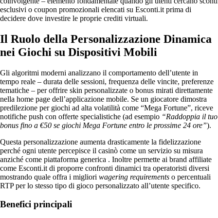
coinvolgente – elemento fondamentale quando gli utenti cercano sconti
esclusivi o coupon promozionali elencati su Esconti.it prima di
decidere dove investire le proprie crediti virtuali.
Il Ruolo della Personalizzazione Dinamica
nei Giochi su Dispositivi Mobili
Gli algoritmi moderni analizzano il comportamento dell’utente in
tempo reale – durata delle sessioni, frequenza delle vincite, preferenze
tematiche – per offrire skin personalizzate o bonus mirati direttamente
nella home page dell’applicazione mobile. Se un giocatore dimostra
predilezione per giochi ad alta volatilità come “Mega Fortune”, riceve
notifiche push con offerte specialistiche (ad esempio
“Raddoppia il tuo
bonus fino a €50 se giochi Mega Fortune entro le prossime 24 ore”
).
Questa personalizzazione aumenta drasticamente la fidelizzazione
perché ogni utente percepisce il casinò come un servizio su misura
anziché come piattaforma generica . Inoltre permette ai brand affiliate
come Esconti.it di proporre confronti dinamici tra operatoristi diversi
mostrando quale offra i migliori
wagering requirements
o percentuali
RTP per lo stesso tipo di gioco personalizzato all’utente specifico.
Benefici principali