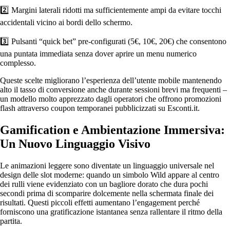
2️⃣ Margini laterali ridotti ma sufficientemente ampi da evitare tocchi
accidentali vicino ai bordi dello schermo.
3️⃣ Pulsanti “quick bet” pre‑configurati (5€, 10€, 20€) che consentono
una puntata immediata senza dover aprire un menu numerico
complesso.
Queste scelte migliorano l’esperienza dell’utente mobile mantenendo
alto il tasso di conversione anche durante sessioni brevi ma frequenti –
un modello molto apprezzato dagli operatori che offrono promozioni
flash attraverso coupon temporanei pubblicizzati su Esconti.it.
Gamification e Ambientazione Immersiva:
Un Nuovo Linguaggio Visivo
Le animazioni leggere sono diventate un linguaggio universale nel
design delle slot moderne: quando un simbolo Wild appare al centro
dei rulli viene evidenziato con un bagliore dorato che dura pochi
secondi prima di scomparire dolcemente nella schermata finale dei
risultati. Questi piccoli effetti aumentano l’engagement perché
forniscono una gratificazione istantanea senza rallentare il ritmo della
partita.