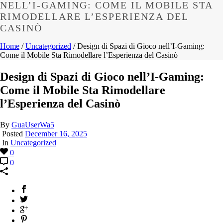
NELL’I‑GAMING: COME IL MOBILE STA
RIMODELLARE L’ESPERIENZA DEL
CASINÒ
Home
/
Uncategorized
/ Design di Spazi di Gioco nell’I‑Gaming:
Come il Mobile Sta Rimodellare l’Esperienza del Casinò
Design di Spazi di Gioco nell’I‑Gaming:
Come il Mobile Sta Rimodellare
l’Esperienza del Casinò
By
GuaUserWa5
Posted
December 16, 2025
In
Uncategorized
0
0