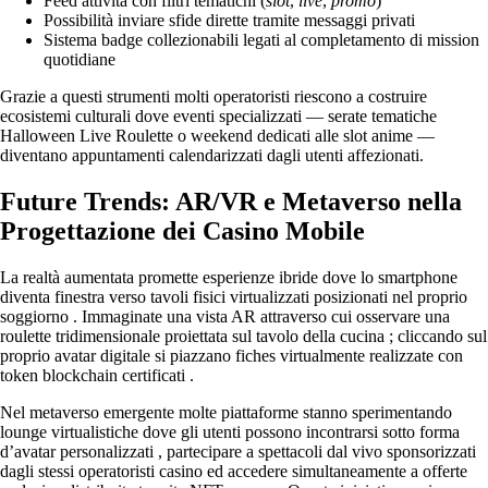
Feed attività con filtri tematichi (
slot
,
live
,
promo
)
Possibilità inviare sfide dirette tramite messaggi privati
Sistema badge collezionabili legati al completamento di mission
quotidiane
Grazie a questi strumenti molti operatoristi riescono a costruire
ecosistemi culturali dove eventi specializzati — serate tematiche
Halloween Live Roulette o weekend dedicati alle slot anime —
diventano appuntamenti calendarizzati dagli utenti affezionati.
Future Trends: AR/VR e Metaverso nella
Progettazione dei Casino Mobile
La realtà aumentata promette esperienze ibride dove lo smartphone
diventa finestra verso tavoli fisici virtualizzati posizionati nel proprio
soggiorno . Immaginate una vista AR attraverso cui osservare una
roulette tridimensionale proiettata sul tavolo della cucina ; cliccando sul
proprio avatar digitale si piazzano fiches virtualmente realizzate con
token blockchain certificati .
Nel metaverso emergente molte piattaforme stanno sperimentando
lounge virtualistiche dove gli utenti possono incontrarsi sotto forma
d’avatar personalizzati , partecipare a spettacoli dal vivo sponsorizzati
dagli stessi operatoristi casino ed accedere simultaneamente a offerte