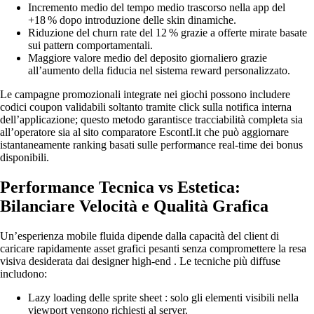
Incremento medio del tempo medio trascorso nella app del
+18 % dopo introduzione delle skin dinamiche.
Riduzione del churn rate del 12 % grazie a offerte mirate basate
sui pattern comportamentali.
Maggiore valore medio del deposito giornaliero grazie
all’aumento della fiducia nel sistema reward personalizzato.
Le campagne promozionali integrate nei giochi possono includere
codici coupon validabili soltanto tramite click sulla notifica interna
dell’applicazione; questo metodo garantisce tracciabilità completa sia
all’operatore sia al sito comparatore EscontI.it che può aggiornare
istantaneamente ranking basati sulle performance real-time dei bonus
disponibili.
Performance Tecnica vs Estetica:
Bilanciare Velocità e Qualità Grafica
Un’esperienza mobile fluida dipende dalla capacità del client di
caricare rapidamente asset grafici pesanti senza compromettere la resa
visiva desiderata dai designer high‑end . Le tecniche più diffuse
includono:
Lazy loading delle sprite sheet : solo gli elementi visibili nella
viewport vengono richiesti al server.