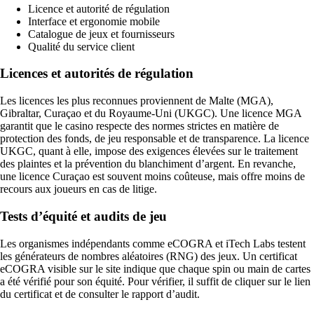
Licence et autorité de régulation
Interface et ergonomie mobile
Catalogue de jeux et fournisseurs
Qualité du service client
Licences et autorités de régulation
Les licences les plus reconnues proviennent de Malte (MGA),
Gibraltar, Curaçao et du Royaume‑Uni (UKGC). Une licence MGA
garantit que le casino respecte des normes strictes en matière de
protection des fonds, de jeu responsable et de transparence. La licence
UKGC, quant à elle, impose des exigences élevées sur le traitement
des plaintes et la prévention du blanchiment d’argent. En revanche,
une licence Curaçao est souvent moins coûteuse, mais offre moins de
recours aux joueurs en cas de litige.
Tests d’équité et audits de jeu
Les organismes indépendants comme eCOGRA et iTech Labs testent
les générateurs de nombres aléatoires (RNG) des jeux. Un certificat
eCOGRA visible sur le site indique que chaque spin ou main de cartes
a été vérifié pour son équité. Pour vérifier, il suffit de cliquer sur le lien
du certificat et de consulter le rapport d’audit.