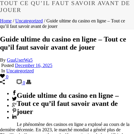
TOUT CE QU’IL FAUT SAVOIR AVANT DE
JOUER
Home
/
Uncategorized
/ Guide ultime du casino en ligne – Tout ce
qu’il faut savoir avant de jouer
Guide ultime du casino en ligne – Tout ce
qu’il faut savoir avant de jouer
By
GuaUserWa5
Posted
December 16, 2025
In
Uncategorized
0
0
Guide ultime du casino en ligne –
Tout ce qu’il faut savoir avant de
jouer
Le phénomène des casinos en ligne a explosé au cours de la
dernière décennie. En 2023, le marché mondial a généré plus de