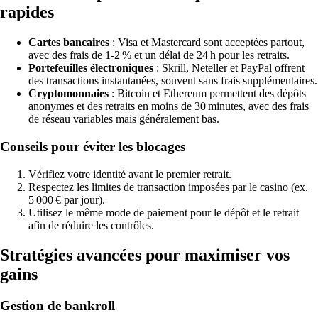
rapides
Cartes bancaires
: Visa et Mastercard sont acceptées partout,
avec des frais de 1‑2 % et un délai de 24 h pour les retraits.
Portefeuilles électroniques
: Skrill, Neteller et PayPal offrent
des transactions instantanées, souvent sans frais supplémentaires.
Cryptomonnaies
: Bitcoin et Ethereum permettent des dépôts
anonymes et des retraits en moins de 30 minutes, avec des frais
de réseau variables mais généralement bas.
Conseils pour éviter les blocages
Vérifiez votre identité avant le premier retrait.
Respectez les limites de transaction imposées par le casino (ex.
5 000 € par jour).
Utilisez le même mode de paiement pour le dépôt et le retrait
afin de réduire les contrôles.
Stratégies avancées pour maximiser vos
gains
Gestion de bankroll