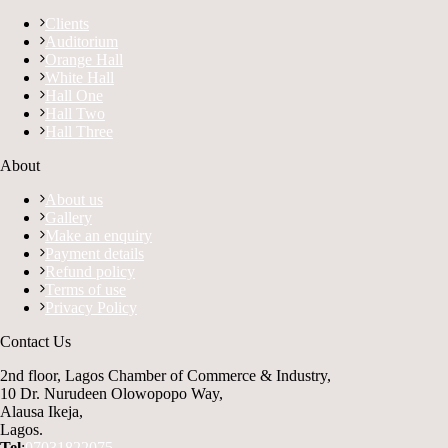
Clients
Auditorium
Orange Hall
White Hall
Hall One
Hall Two
Hall Three
About
About us
Gallery
Make an enquiry
Payment details
Refund policy
Terms of use
Privacy Policy
Contact Us
2nd floor, Lagos Chamber of Commerce & Industry,
10 Dr. Nurudeen Olowopopo Way,
Alausa Ikeja,
Lagos.
Tel
:
07031822075