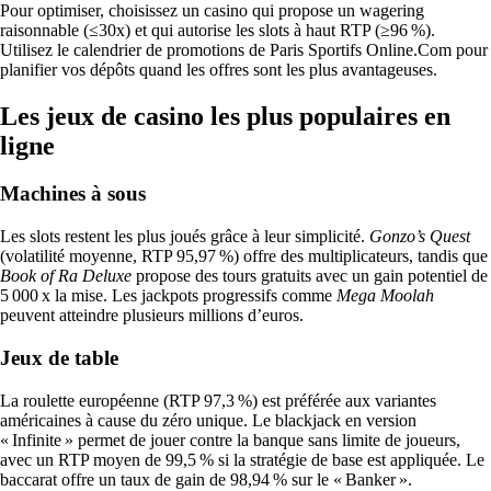
Pour optimiser, choisissez un casino qui propose un wagering
raisonnable (≤30x) et qui autorise les slots à haut RTP (≥96 %).
Utilisez le calendrier de promotions de Paris Sportifs Online.Com pour
planifier vos dépôts quand les offres sont les plus avantageuses.
Les jeux de casino les plus populaires en
ligne
Machines à sous
Les slots restent les plus joués grâce à leur simplicité.
Gonzo’s Quest
(volatilité moyenne, RTP 95,97 %) offre des multiplicateurs, tandis que
Book of Ra Deluxe
propose des tours gratuits avec un gain potentiel de
5 000 x la mise. Les jackpots progressifs comme
Mega Moolah
peuvent atteindre plusieurs millions d’euros.
Jeux de table
La roulette européenne (RTP 97,3 %) est préférée aux variantes
américaines à cause du zéro unique. Le blackjack en version
« Infinite » permet de jouer contre la banque sans limite de joueurs,
avec un RTP moyen de 99,5 % si la stratégie de base est appliquée. Le
baccarat offre un taux de gain de 98,94 % sur le « Banker ».