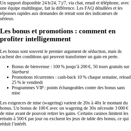
Un support disponible 24 h/24, 7 j/7, via chat, email et téléphone, avec
une équipe multilingue, fait la différence. Les FAQ détaillées et les
réponses rapides aux demandes de retrait sont des indicateurs de
sérieux.
Les bonus et promotions : comment en
profiter intelligemment
Les bonus sont souvent le premier argument de séduction, mais ils
cachent des conditions qui peuvent transformer un gain en perte.
Bonus de bienvenue : 100 % jusqu’à 200 €, 50 tours gratuits sur
Starburst
Promotions récurrentes : cash‑back 10 % chaque semaine, reload
25 % le vendredi
Programmes VIP : points échangeables contre des bonus sans
mise
Les exigences de mise (wagering) varient de 20x à 40x le montant du
bonus. Un bonus de 100 € avec un wagering de 30x nécessite 3 000 €
de mise avant de pouvoir retirer les gains. Certains casinos limitent les
retraits à 500 € par jour ou excluent les jeux de table des bonus, ce qui
réduit l’intérêt.