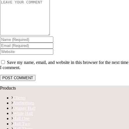
Save my name, email, and website in this browser for the next time
I comment.
Products
Clients
Auditorium
Orange Hall
White Hall
Hall One
Hall Two
Hall Three