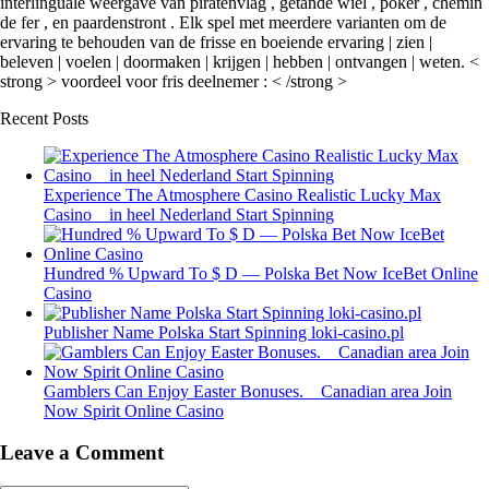
interlinguale weergave van piratenvlag , getande wiel , poker , chemin
de fer , en paardenstront . Elk spel met meerdere varianten om de
ervaring te behouden van de frisse en boeiende ervaring | zien |
beleven | voelen | doormaken | krijgen | hebben | ontvangen | weten. <
strong > voordeel voor fris deelnemer : < /strong >
Recent Posts
Experience The Atmosphere Casino Realistic Lucky Max
Casino _ in heel Nederland Start Spinning
Hundred % Upward To $ D — Polska Bet Now IceBet Online
Casino
Publisher Name Polska Start Spinning loki-casino.pl
Gamblers Can Enjoy Easter Bonuses. _ Canadian area Join
Now Spirit Online Casino
Leave a Comment