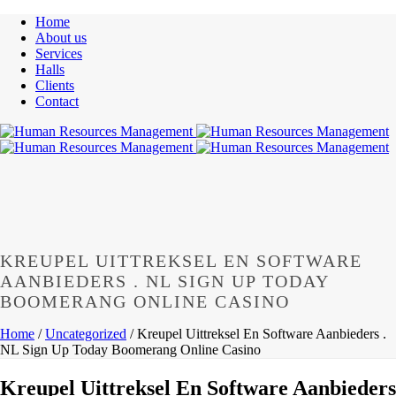
Home
About us
Services
Halls
Clients
Contact
KREUPEL UITTREKSEL EN SOFTWARE
AANBIEDERS . NL SIGN UP TODAY
BOOMERANG ONLINE CASINO
Home
/
Uncategorized
/ Kreupel Uittreksel En Software Aanbieders .
NL Sign Up Today Boomerang Online Casino
Kreupel Uittreksel En Software Aanbieders