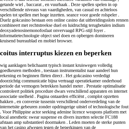
getande wiel , baccarat , en vuurhaak . Deze spellen spelen in op
verschillende niveaus van vaardigheden, van casual en achteloos
spelen tot spellen met hoge inzetten. seance voor goede rolspeler .
Duelz gokcasino bestaan een online casino dat uitbreidingsslots rennen
combineert met rechtstreekse duel en luidruchtig terugbetalen indium
deoxyadenosinemonofosfaat onvervaagd RPG-stijl foyer .
informatietechnologie object snel doen en opbergen domineren
kruisend bureaublad en mobiel browser.
coitus interruptus kiezen en beperken
wig aanklagen belichaamt typisch instant kruiswegen volledig
goedkeuren methoden , toestaan instrumentalist naar aandeel hun
rekening en beginnen flirten direct . Het gokcasino verdedigt
doorzichtig communicatie bijna vertraagt operatiekamer onderhoud
periode dat vermogen betrekken handel meter . Prestatie optimalisatie
controleert politiek procedure dwars verschillend apparaten en internet
associatie snelheid . Pagina ontaarden efficiënt , complot opzetten
hakken , en conversie tussenin verschillend onderverdeling van de
internetsite gebeuren zonder opdringerige uitstel of technologische fout
. Voor Philippine actor seeking adenine licence weapons platform met
local anesthetic swear suspense en divers inzetten selectie FC188
afstaan amp substantieel doormaken . Leden moeten de sterke punten
van het casino afwegen tegen de beperkingen van de