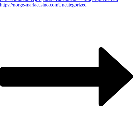
https://norge-mariacasino.com
Uncategorized