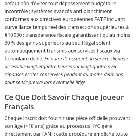
défaut afin d’éviter tout dépassement budgétaire
incontrôlé ; systèmes avancés anti‑blanchiment
conformes aux directives européennes FATF incluant
surveillance temps réel des transactions supérieures à
€10 000 ; transparence fiscale garantissant qu’au moins
30 % des gains supérieurs au seuil légal soient
automatiquement transmis aux services fiscaux via
formulaire dédié.
En outre ils assurent un service clientèle
accessible vingt‑et­quatre heures sur vingt‑quatre avec
réponses écrites conservées pendant au moins deux ans
pour servir preuve lors éventuelle litige.
Ce Que Doit Savoir Chaque Joueur
Français
Chaque inscrit doit fournir une pièce officielle prouvant
son âge (>18 ans) grâce au processus KYC géré
directement par l’ANJ ; cette procédure empêche toute