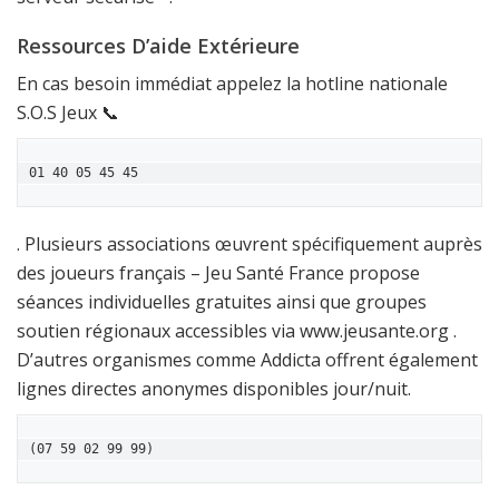
Ressources D’aide Extérieure
En cas besoin immédiat appelez la hotline nationale
S.O.S Jeux 📞
01 40 05 45 45
. Plusieurs associations œuvrent spécifiquement auprès
des joueurs français ­– Jeu Santé France propose
séances individuelles gratuites ainsi que groupes
soutien régionaux accessibles via www.jeusante.org .
D’autres organismes comme Addicta offrent également
lignes directes anonymes disponibles jour/nuit.
(07 59 02 99 99)