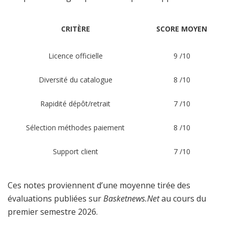
CRITÈRE
SCORE MOYEN
Licence officielle
9 /10
Diversité du catalogue
8 /10
Rapidité dépôt/retrait
7 /10
Sélection méthodes paiement
8 /10
Support client
7 /10
Ces notes proviennent d’une moyenne tirée des
évaluations publiées sur
Basketnews.Net
au cours du
premier semestre 2026.