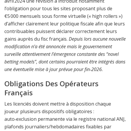
avril 2024 une révision a introduit notamment
l’obligation pour tous les sites proposant plus de
€5 000 mensuels sous forme virtuelle (« high rollers »)
d’afficher clairement leur politique fiscale afin que leurs
contribuables puissent déclarer correctement leurs
gains auprès du fisc français.
Depuis lors aucune nouvelle
modification n’a été annoncée mais le gouvernement
surveille attentivement l’émergence constante des “novel
betting models”, dont certains pourraient être intégrés dans
une éventuelle mise à jour prévue pour fin‑2026.
Obligations Des Opérateurs
Français
Les licenciés doivent mettre à disposition chaque
joueur plusieurs dispositifs obligatoires :
auto‑exclusion permanente via le registre national ANJ,
plafonds journaliers/hebdomadaires fixables par