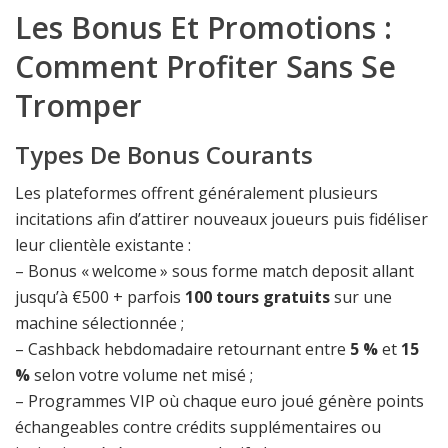
Les Bonus Et Promotions :
Comment Profiter Sans Se
Tromper
Types De Bonus Courants
Les plateformes offrent généralement plusieurs
incitations afin d’attirer nouveaux joueurs puis fidéliser
leur clientèle existante :
– Bonus « welcome » sous forme match deposit allant
jusqu’à €500 + parfois
100 tours gratuits
sur une
machine sélectionnée ;
– Cashback hebdomadaire retournant entre
5 %
et
15
%
selon votre volume net misé ;
– Programmes VIP où chaque euro joué génère points
échangeables contre crédits supplémentaires ou