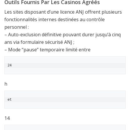
Outils Fournis Par Les Casinos Agréés
Les sites disposant d’une licence ANJ offrent plusieurs
fonctionnalités internes destinées au contrôle
personnel :
– Auto-exclusion définitive pouvant durer jusqu’à cinq
ans via formulaire sécurisé ANJ ;
– Mode “pause” temporaire limité entre
24
h
et
14