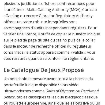
plusieurs juridictions offshore sont reconnues pour
leur sérieux : Malta Gaming Authority (MGA), Curacao
eGaming ou encore Gibraltar Regulatory Authority
offrent un cadre robuste lorsqu’elles sont
accompagnées d’audits indépendants réguliers. Pour
vérifier une licence, il suffit de copier le numéro indiqué
sur le pied de page du site du casino puis de le coller
dans le moteur de recherche officiel du régulateur
concerné ; si le statut apparaît comme « valide », vous
êtes rassurés quant à sa conformité réglementaire.
Le Catalogue De Jeux Proposé
Un bon choix se mesure avant tout à la richesse du
portefeuille ludique disponible : slots vidéo
ultra‑modernes comme
Gates of Olympus
ou
Deadwood
Deluxe
, tables classiques telles que blackjack classique
ou roulette européenne, ainsi que les salons live où un