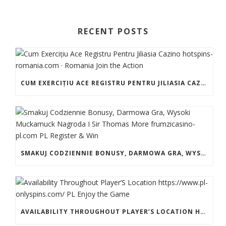
RECENT POSTS
CUM EXERCIȚIU ACE REGISTRU PENTRU JILIASIA CAZINO HOTSPINS-ROMANIA.COM · ROMANIA JOIN THE ACTION
SMAKUJ CODZIENNIE BONUSY, DARMOWA GRA, WYSOKI MUCKAMUCK NAGRODA I SIR THOMAS MORE FRUMZICASINO-PL.COM PL REGISTER & WIN
AVAILABILITY THROUGHOUT PLAYER’S LOCATION HTTPS://WWW.PL-ONLYSPINS.COM/ PL ENJOY THE GAME