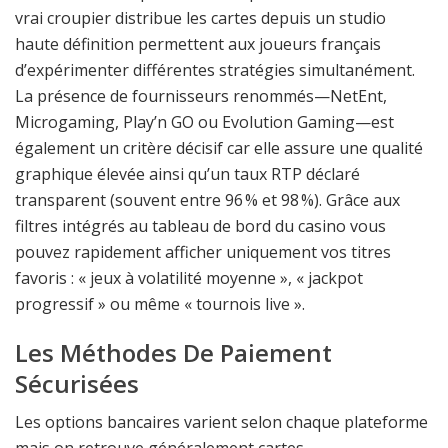
vrai croupier distribue les cartes depuis un studio
haute définition permettent aux joueurs français
d’expérimenter différentes stratégies simultanément.
La présence de fournisseurs renommés—NetEnt,
Microgaming, Play’n GO ou Evolution Gaming—est
également un critère décisif car elle assure une qualité
graphique élevée ainsi qu’un taux RTP déclaré
transparent (souvent entre 96 % et 98 %). Grâce aux
filtres intégrés au tableau de bord du casino vous
pouvez rapidement afficher uniquement vos titres
favoris : « jeux à volatilité moyenne », « jackpot
progressif » ou même « tournois live ».
Les Méthodes De Paiement
Sécurisées
Les options bancaires varient selon chaque plateforme