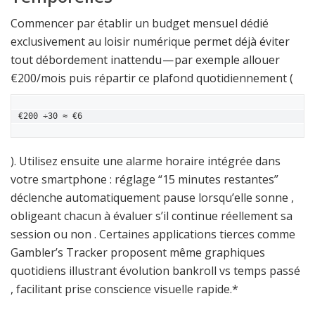
Commencer par établir un budget mensuel dédié
exclusivement au loisir numérique permet déjà éviter
tout débordement inattendu — par exemple allouer
€200/mois puis répartir ce plafond quotidiennement (
€200 ÷30 ≈ €6
). Utilisez ensuite une alarme horaire intégrée dans
votre smartphone : réglage “15 minutes restantes”
déclenche automatiquement pause lorsqu’elle sonne ,
obligeant chacun à évaluer s’il continue réellement sa
session ou non . Certaines applications tierces comme
Gambler’s Tracker proposent même graphiques
quotidiens illustrant évolution bankroll vs temps passé
, facilitant prise conscience visuelle rapide.*