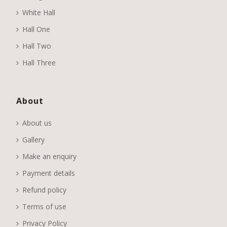
White Hall
Hall One
Hall Two
Hall Three
About
About us
Gallery
Make an enquiry
Payment details
Refund policy
Terms of use
Privacy Policy