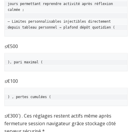
jours permettant reprendre activité après réflexion 
calmée ;
– Limites personnalisables injectibles directement 
depuis tableau personnel → plafond dépôt quotidien (
≤€500
), pari maximal (
≤€100
) , pertes cumulées (
≤€300`) . Ces réglages restent actifs même après
fermeture session navigateur grâce stockage côté
serveur sécurisé *.