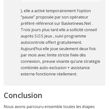
), elle a activé temporairement l’option
“pause” proposée par son opérateur
préféré référencé sur Basketnews.Net .
Trois jours plus tard elle a sollicité conseil
auprès S.O.S Jeux , suivi programme
autocontrole offert gratuitement.​
Aujourd’hui elle joue seulement deux fois
par mois avec limite stricte fixée dès
connexion., preuve vivante qu’une stratégie
combinée auto-exclusion + assistance
externe fonctionne réellement.
Conclusion
Nous avons parcouru ensemble toutes les étapes