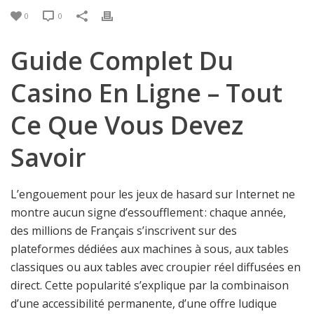
0
0
Guide Complet Du
Casino En Ligne – Tout
Ce Que Vous Devez
Savoir
L’engouement pour les jeux de hasard sur Internet ne
montre aucun signe d’essoufflement : chaque année,
des millions de Français s’inscrivent sur des
plateformes dédiées aux machines à sous, aux tables
classiques ou aux tables avec croupier réel diffusées en
direct. Cette popularité s’explique par la combinaison
d’une accessibilité permanente, d’une offre ludique