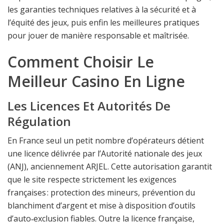
les garanties techniques relatives à la sécurité et à
l’équité des jeux, puis enfin les meilleures pratiques
pour jouer de manière responsable et maîtrisée.
Comment Choisir Le
Meilleur Casino En Ligne
Les Licences Et Autorités De
Régulation
En France seul un petit nombre d’opérateurs détient
une licence délivrée par l’Autorité nationale des jeux
(ANJ), anciennement ARJEL. Cette autorisation garantit
que le site respecte strictement les exigences
françaises : protection des mineurs, prévention du
blanchiment d’argent et mise à disposition d’outils
d’auto‑exclusion fiables. Outre la licence française,