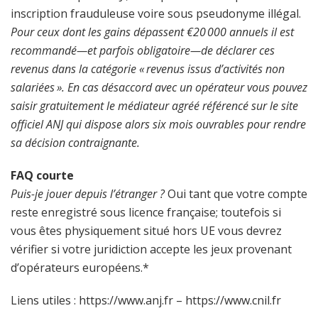
inscription frauduleuse voire sous pseudonyme illégal.
Pour ceux dont les gains dépassent €20 000 annuels il est
recommandé—et parfois obligatoire—de déclarer ces
revenus dans la catégorie « revenus issus d’activités non
salariées ». En cas désaccord avec un opérateur vous pouvez
saisir gratuitement le médiateur agréé référencé sur le site
officiel ANJ qui dispose alors six mois ouvrables pour rendre
sa décision contraignante.
FAQ courte
Puis-je jouer depuis l’étranger ?
Oui tant que votre compte
reste enregistré sous licence française; toutefois si
vous êtes physiquement situé hors UE vous devrez
vérifier si votre juridiction accepte les jeux provenant
d’opérateurs européens.*
Liens utiles : https://www.anj.fr – https://www.cnil.fr