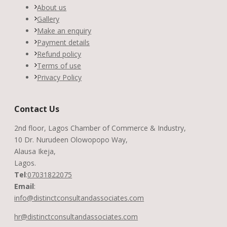
About us
Gallery
Make an enquiry
Payment details
Refund policy
Terms of use
Privacy Policy
Contact Us
2nd floor, Lagos Chamber of Commerce & Industry,
10 Dr. Nurudeen Olowopopo Way,
Alausa Ikeja,
Lagos.
Tel
:
07031822075
Email
:
info@distinctconsultandassociates.com
hr@distinctconsultandassociates.com