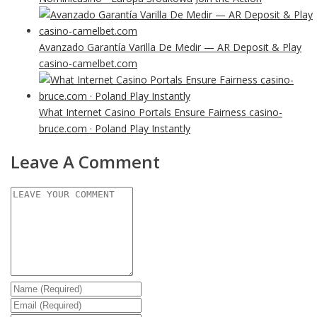
Avanzado Garantía Varilla De Medir — AR Deposit & Play
casino-camelbet.com
What Internet Casino Portals Ensure Fairness casino-
bruce.com · Poland Play Instantly
Leave A Comment