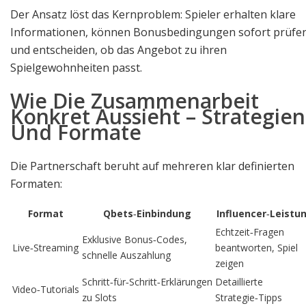
Der Ansatz löst das Kernproblem: Spieler erhalten klare
Informationen, können Bonusbedingungen sofort prüfe
und entscheiden, ob das Angebot zu ihren
Spielgewohnheiten passt.
Wie Die Zusammenarbeit
Konkret Aussieht – Strategien
Und Formate
Die Partnerschaft beruht auf mehreren klar definierten
Formaten:
Format
Qbets‑Einbindung
Influencer‑Leistu
Echtzeit‑Fragen
Exklusive Bonus‑Codes,
Live‑Streaming
beantworten, Spiel
schnelle Auszahlung
zeigen
Schritt‑für‑Schritt‑Erklärungen
Detaillierte
Video‑Tutorials
zu Slots
Strategie‑Tipps