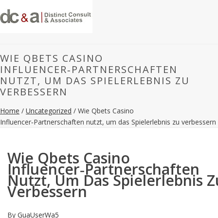
WIE QBETS CASINO
INFLUENCER‑PARTNERSCHAFTEN
NUTZT, UM DAS SPIELERLEBNIS ZU
VERBESSERN
Home
/
Uncategorized
/ Wie Qbets Casino
Influencer‑Partnerschaften nutzt, um das Spielerlebnis zu verbessern
Wie Qbets Casino
Influencer‑Partnerschaften
Nutzt, Um Das Spielerlebnis Z
Verbessern
By
GuaUserWa5