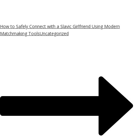
How to Safely Connect with a Slavic Girlfriend Using Modern
Matchmaking Tools
Uncategorized