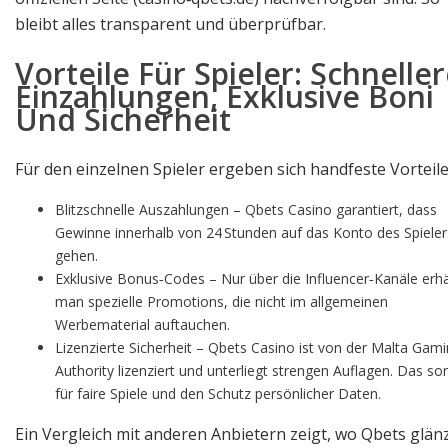
bleibt alles transparent und überprüfbar.
Vorteile Für Spieler: Schnelle
Einzahlungen, Exklusive Boni
Und Sicherheit
Für den einzelnen Spieler ergeben sich handfeste Vorteile
Blitzschnelle Auszahlungen – Qbets Casino garantiert, dass
Gewinne innerhalb von 24 Stunden auf das Konto des Spieler
gehen.
Exklusive Bonus‑Codes – Nur über die Influencer‑Kanäle erhä
man spezielle Promotions, die nicht im allgemeinen
Werbematerial auftauchen.
Lizenzierte Sicherheit – Qbets Casino ist von der Malta Gam
Authority lizenziert und unterliegt strengen Auflagen. Das so
für faire Spiele und den Schutz persönlicher Daten.
Ein Vergleich mit anderen Anbietern zeigt, wo Qbets glänz