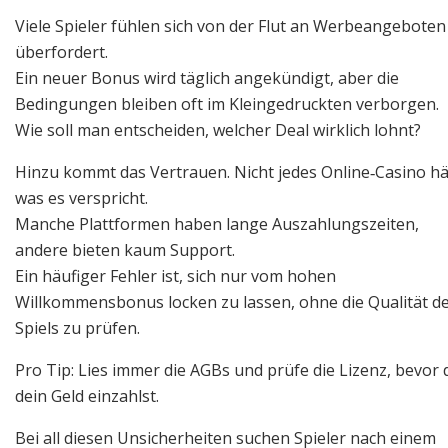
Viele Spieler fühlen sich von der Flut an Werbeangeboten
überfordert.
Ein neuer Bonus wird täglich angekündigt, aber die
Bedingungen bleiben oft im Kleingedruckten verborgen.
Wie soll man entscheiden, welcher Deal wirklich lohnt?
Hinzu kommt das Vertrauen. Nicht jedes Online‑Casino häl
was es verspricht.
Manche Plattformen haben lange Auszahlungszeiten,
andere bieten kaum Support.
Ein häufiger Fehler ist, sich nur vom hohen
Willkommensbonus locken zu lassen, ohne die Qualität d
Spiels zu prüfen.
Pro Tip: Lies immer die AGBs und prüfe die Lizenz, bevor 
dein Geld einzahlst.
Bei all diesen Unsicherheiten suchen Spieler nach einem