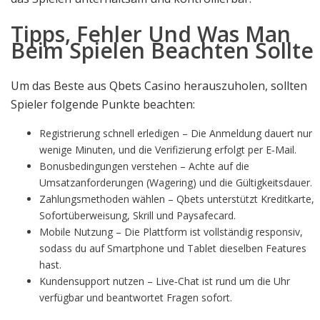
Tipps, Fehler Und Was Man
Beim Spielen Beachten Sollte
Um das Beste aus Qbets Casino herauszuholen, sollten
Spieler folgende Punkte beachten:
Registrierung schnell erledigen – Die Anmeldung dauert nur
wenige Minuten, und die Verifizierung erfolgt per E‑Mail.
Bonusbedingungen verstehen – Achte auf die
Umsatzanforderungen (Wagering) und die Gültigkeitsdauer.
Zahlungsmethoden wählen – Qbets unterstützt Kreditkarte,
Sofortüberweisung, Skrill und Paysafecard.
Mobile Nutzung – Die Plattform ist vollständig responsiv,
sodass du auf Smartphone und Tablet dieselben Features
hast.
Kundensupport nutzen – Live‑Chat ist rund um die Uhr
verfügbar und beantwortet Fragen sofort.