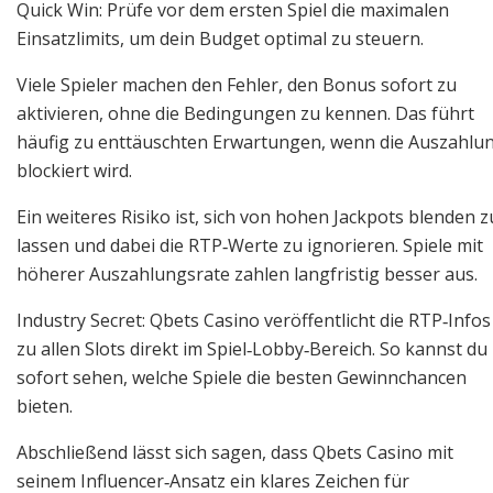
Quick Win: Prüfe vor dem ersten Spiel die maximalen
Einsatzlimits, um dein Budget optimal zu steuern.
Viele Spieler machen den Fehler, den Bonus sofort zu
aktivieren, ohne die Bedingungen zu kennen. Das führt
häufig zu enttäuschten Erwartungen, wenn die Auszahlu
blockiert wird.
Ein weiteres Risiko ist, sich von hohen Jackpots blenden z
lassen und dabei die RTP‑Werte zu ignorieren. Spiele mit
höherer Auszahlungsrate zahlen langfristig besser aus.
Industry Secret: Qbets Casino veröffentlicht die RTP‑Infos
zu allen Slots direkt im Spiel‑Lobby‑Bereich. So kannst du
sofort sehen, welche Spiele die besten Gewinnchancen
bieten.
Abschließend lässt sich sagen, dass Qbets Casino mit
seinem Influencer‑Ansatz ein klares Zeichen für