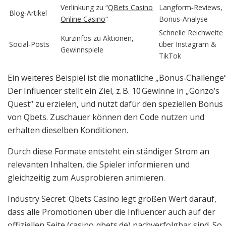
Verlinkung zu “
QBets Casino
Langform‑Reviews,
Blog‑Artikel
Online Casino
“
Bonus‑Analyse
Schnelle Reichweite
Kurzinfos zu Aktionen,
Social‑Posts
über Instagram &
Gewinnspiele
TikTok
Ein weiteres Beispiel ist die monatliche „Bonus‑Challenge“
Der Influencer stellt ein Ziel, z. B. 10 Gewinne in „Gonzo’s
Quest“ zu erzielen, und nutzt dafür den speziellen Bonus
von Qbets. Zuschauer können den Code nutzen und
erhalten dieselben Konditionen.
Durch diese Formate entsteht ein ständiger Strom an
relevanten Inhalten, die Spieler informieren und
gleichzeitig zum Ausprobieren animieren.
Industry Secret: Qbets Casino legt großen Wert darauf,
dass alle Promotionen über die Influencer auch auf der
offiziellen Seite (casino‑qbets.de) nachverfolgbar sind. So