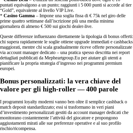
puntati equivalgono a un punto; raggiunti i 5 000 punti si accede al tier
“Gold”, equivalente al livello VIP Live.
*
Casino Gamma
– Impone una soglia fissa di € 75k nel giro delle
prime quattro settimane dall’iscrizione più una media minima
giornaliera di almeno € 500 sui giochi dealer‑live.
Queste differenze influenzano direttamente la tipologia di bonus offerti:
chi supera rapidamente le soglie ottiene upgrade immediati e cashbacks
maggiorati, mentre chi scala gradualmente riceve offerte personalizzate
via account manager dedicato – una pratica spesso descritta nei report
dettagliati pubblicati da Mepheartgroup.Eu per aiutare gli utenti a
pianificare la propria strategia d’ingresso nei programmi premium
europei.
Bonus personalizzati: la vera chiave del
valore per gli high‑roller — 400 parole
I programmi loyalty moderni vanno ben oltre il semplice cashback o
match deposit standardizzato; essi si trasformano in veri piani
d’investimento personalizzati gestiti da account manager dedicati che
monitorano costantemente l’attività del giocatore e propongono
aggiustamenti mirati alle sue preferenze operative e al suo profilo
rischio/ricompensa.