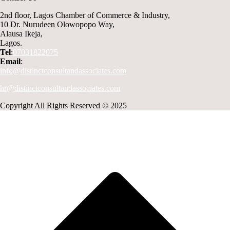
2nd floor, Lagos Chamber of Commerce & Industry,
10 Dr. Nurudeen Olowopopo Way,
Alausa Ikeja,
Lagos.
Tel
:
07031822075
Email
:
info@distinctconsultandassociates.com
hr@distinctconsultandassociates.com
Copyright All Rights Reserved © 2025