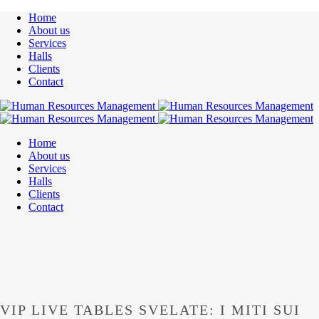
Home
About us
Services
Halls
Clients
Contact
Home
About us
Services
Halls
Clients
Contact
VIP LIVE TABLES SVELATE: I MITI SUI