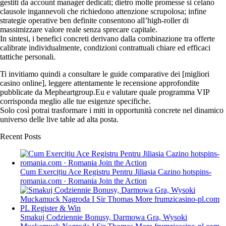
gestiti da account manager dedicati; dietro molte promesse si celano
clausole ingannevoli che richiedono attenzione scrupolosa; infine
strategie operative ben definite consentono all’high‑roller di
massimizzare valore reale senza sprecare capitale.
In sintesi, i benefici concreti derivano dalla combinazione tra offerte
calibrate individualmente, condizioni contrattuali chiare ed efficaci
tattiche personali.
Ti invitiamo quindi a consultare le guide comparative dei [migliori
casino online], leggere attentamente le recensione approfondite
pubblicate da Mepheartgroup.Eu e valutare quale programma VIP
corrisponda meglio alle tue esigenze specifiche.
Solo così potrai trasformare i miti in opportunità concrete nel dinamico
universo delle live table ad alta posta.​
Recent Posts
Cum Exercițiu Ace Registru Pentru Jiliasia Cazino hotspins-
romania.com · Romania Join the Action
Smakuj Codziennie Bonusy, Darmowa Gra, Wysoki