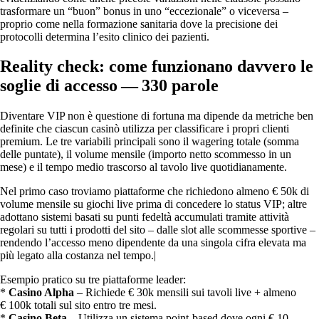
trasformare un “buon” bonus in uno “eccezionale” o viceversa –
proprio come nella formazione sanitaria dove la precisione dei
protocolli determina l’esito clinico dei pazienti.
Reality check: come funzionano davvero le
soglie di accesso — 330 parole
Diventare VIP non è questione di fortuna ma dipende da metriche ben
definite che ciascun casinò utilizza per classificare i propri clienti
premium. Le tre variabili principali sono il wagering totale (somma
delle puntate), il volume mensile (importo netto scommesso in un
mese) e il tempo medio trascorso al tavolo live quotidianamente.
Nel primo caso troviamo piattaforme che richiedono almeno € 50k di
volume mensile su giochi live prima di concedere lo status VIP; altre
adottano sistemi basati su punti fedeltà accumulati tramite attività
regolari su tutti i prodotti del sito – dalle slot alle scommesse sportive –
rendendo l’accesso meno dipendente da una singola cifra elevata ma
più legato alla costanza nel tempo.|
Esempio pratico su tre piattaforme leader:
*
Casino Alpha
– Richiede € 30k mensili sui tavoli live + almeno
€ 100k totali sul sito entro tre mesi.
*
Casino Beta
– Utilizza un sistema point‑based dove ogni € 10