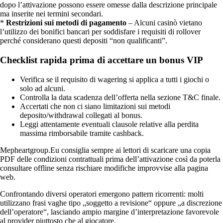
dopo l’attivazione possono essere omesse dalla descrizione principale
ma inserite nei termini secondari.
*
Restrizioni sui metodi di pagamento
– Alcuni casinò vietano
l’utilizzo dei bonifici bancari per soddisfare i requisiti di rollover
perché considerano questi depositi “non qualificanti”.
Checklist rapida prima di accettare un bonus VIP
Verifica se il requisito di wagering si applica a tutti i giochi o
solo ad alcuni.
Controlla la data scadenza dell’offerta nella sezione T&C finale.
Accertati che non ci siano limitazioni sui metodi
deposito/withdrawal collegati al bonus.
Leggi attentamente eventuali clausole relative alla perdita
massima rimborsabile tramite cashback.
Mepheartgroup.Eu consiglia sempre ai lettori di scaricare una copia
PDF delle condizioni contrattuali prima dell’attivazione così da poterla
consultare offline senza rischiare modifiche improvvise alla pagina
web.
Confrontando diversi operatori emergono pattern ricorrenti: molti
utilizzano frasi vaghe tipo „soggetto a revisione“ oppure „a discrezione
dell’operatore“, lasciando ampio margine d’interpretazione favorevole
al provider piuttosto che al giocatore.