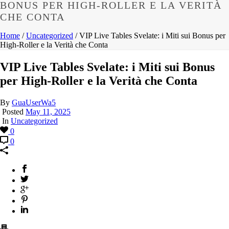
BONUS PER HIGH‑ROLLER E LA VERITÀ
CHE CONTA
Home
/
Uncategorized
/ VIP Live Tables Svelate: i Miti sui Bonus per
High‑Roller e la Verità che Conta
VIP Live Tables Svelate: i Miti sui Bonus
per High‑Roller e la Verità che Conta
By
GuaUserWa5
Posted
May 11, 2025
In
Uncategorized
0
0