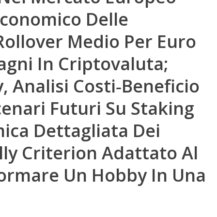
Economico Delle
l Rollover Medio Per Euro
gni In Criptovaluta;
 Analisi Costi‑beneficio
enari Futuri Su Staking
ca Dettagliata Dei
lly Criterion Adattato Al
sformare Un Hobby In Una