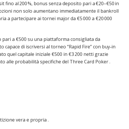
it fino al 200 %, bonus senza deposito pari a €20–€50 in
promozioni non solo aumentano immediatamente il bankroll
ia a partecipare ai tornei major da €5 000 a €20 000
o pari a €500 su una piattaforma consigliata da
o capace di iscriversi al torneo “Rapid Fire” con buy‑in
o quel capitale iniziale €500 in €3 200 netti grazie
to alle probabilità specifiche del Three Card Poker .
tizione vera e propria .