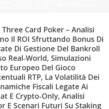
ONFRONTI TRA BONUS FIAT E CRYPTO‑ONLY, ANALISI
 UNA PANORAMICA DETTAGLIATA DEI PROFILI DEMOGRAFICI DEI
NA FONTE DI REDDITO SOSTENIBILE
 Three Card Poker – Analisi
no Il ROI Sfruttando Bonus Di
ate Di Gestione Del Bankroll
o Real‑World, Simulazioni
ato Europeo Del Gioco
ntuali RTP, La Volatilità Dei
namiche Fiscali Legate Ai
t E Crypto‑only, Analisi
r E Scenari Futuri Su Staking