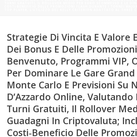
TURNI GRATUITI, IL ROLLOVER MEDIO PER EURO SCOMMESSO E LE DIN
COSTI‑BENEFICIO DELLE PROMOZIONI FLASH DURANTE I TORNEI MAJO
TOP PLAYER, L’UTILIZZO DEL KELLY CRITERION ADATTATO AL THREE 
Strategie Di Vincita E Valore
Dei Bonus E Delle Promozioni
Benvenuto, Programmi VIP, Of
Per Dominare Le Gare Grand S
Monte Carlo E Previsioni Su 
D’Azzardo Online, Valutando L
Turni Gratuiti, Il Rollover M
Guadagni In Criptovaluta; Inc
Costi‑beneficio Delle Promozi