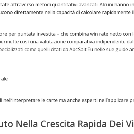
tate attraverso metodi quantitativi avanzati. Alcuni hanno i
ducono direttamente nella capacità di calcolare rapidamente il
alore per puntata investita – che combina win rate netto con l
I permette così una valutazione comparativa indipendente dal
ializzati come quelli citati da Abc Salt.Eu nelle sue guide an
rale
ell’interpretare le carte ma anche esperti nell’applicare prin
to Nella Crescita Rapida Dei Vi