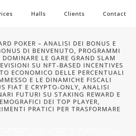
vices
Halls
Clients
Contact
ARD POKER – ANALISI DEI BONUS E
 BONUS DI BENVENUTO, PROGRAMMI
ER DOMINARE LE GARE GRAND SLAM
EVISIONI SU NFT‑BASED INCENTIVES
TTO ECONOMICO DELLE PERCENTUALI
OMMESSO E LE DINAMICHE FISCALI
 FIAT E CRYPTO‑ONLY, ANALISI
NARI FUTURI SU STAKING REWARD E
MOGRAFICI DEI TOP PLAYER,
RIMENTI PRATICI PER TRASFORMARE
LLE PROMOZIONI – COME I CAMPIONI MASSIMIZZANO IL ROI
GARE GRAND SLAM DEL 2024, CON STUDI DI CASO REAL‑WORLD,
MPATTO ECONOMICO DELLE PERCENTUALI RTP, LA VOLATILITÀ DEI