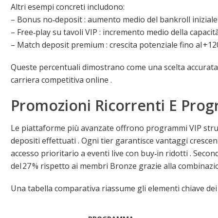
Altri esempi concreti includono:
– Bonus no‑deposit : aumento medio del bankroll iniziale
– Free‑play su tavoli VIP : incremento medio della capacità
– Match deposit premium : crescita potenziale fino al +12
Queste percentuali dimostrano come una scelta accurata d
carriera competitiva online .
Promozioni Ricorrenti E Prog
Le piattaforme più avanzate offrono programmi VIP stru
depositi effettuati . Ogni tier garantisce vantaggi crescent
accesso prioritario a eventi live con buy‑in ridotti . Se
del 27 % rispetto ai membri Bronze grazie alla combinazion
Una tabella comparativa riassume gli elementi chiave dei 