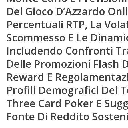
Del Gioco D’Azzardo Onl
Percentuali RTP, La Volat
Scommesso E Le Dinamich
Includendo Confronti Tra
Delle Promozioni Flash D
Reward E Regolamentazi
Profili Demografici Dei T
Three Card Poker E Sugg
Fonte Di Reddito Sosteni