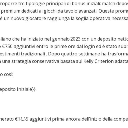
porre tre tipologie principali di bonus iniziali: match depos
tavoli premium dedicati ai giochi da tavolo avanzati. Queste 
é un nuovo giocatore raggiunga la soglia operativa necessar
aliano che ha iniziato nel gennaio 2023 con un deposito nett
 €750 aggiuntivi entro le prime ore dal login ed è stato subit
vestimenti tradizionali . Dopo quattro settimane ha trasformat
 una strategia conservativa basata sul Kelly Criterion adatta
o così:
eposito Iniziale}}
nerato €1{,.}5 aggiuntivi prima ancora dell’inizio della compe