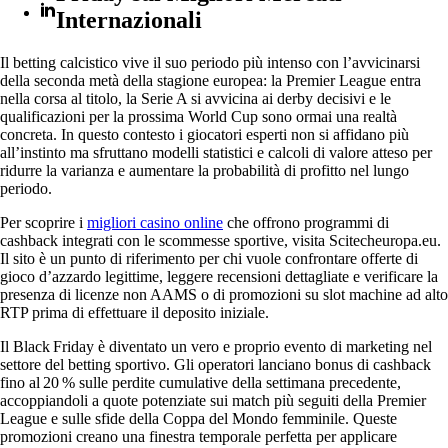
Internazionali
Il betting calcistico vive il suo periodo più intenso con l’avvicinarsi
della seconda metà della stagione europea: la Premier League entra
nella corsa al titolo, la Serie A si avvicina ai derby decisivi e le
qualificazioni per la prossima World Cup sono ormai una realtà
concreta. In questo contesto i giocatori esperti non si affidano più
all’instinto ma sfruttano modelli statistici e calcoli di valore atteso per
ridurre la varianza e aumentare la probabilità di profitto nel lungo
periodo.
Per scoprire i
migliori casino online
che offrono programmi di
cashback integrati con le scommesse sportive, visita Scitecheuropa.eu.
Il sito è un punto di riferimento per chi vuole confrontare offerte di
gioco d’azzardo legittime, leggere recensioni dettagliate e verificare la
presenza di licenze non AAMS o di promozioni su slot machine ad alto
RTP prima di effettuare il deposito iniziale.
Il Black Friday è diventato un vero e proprio evento di marketing nel
settore del betting sportivo. Gli operatori lanciano bonus di cashback
fino al 20 % sulle perdite cumulative della settimana precedente,
accoppiandoli a quote potenziate sui match più seguiti della Premier
League e sulle sfide della Coppa del Mondo femminile. Queste
promozioni creano una finestra temporale perfetta per applicare