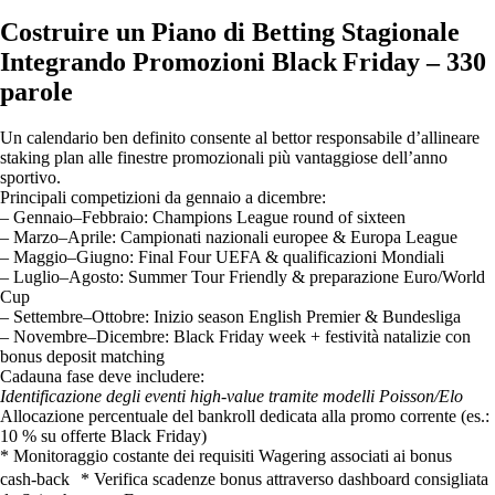
Costruire un Piano di Betting Stagionale
Integrando Promozioni Black Friday – 330
parole
Un calendario ben definito consente al bettor responsabile d’allineare
staking plan alle finestre promozionali più vantaggiose dell’anno
sportivo.
Principali competizioni da gennaio a dicembre:
– Gennaio–Febbraio: Champions League round of sixteen
– Marzo–Aprile: Campionati nazionali europee & Europa League
– Maggio–Giugno: Final Four UEFA & qualificazioni Mondiali
– Luglio–Agosto: Summer Tour Friendly & preparazione Euro/World
Cup
– Settembre–Ottobre: Inizio season English Premier & Bundesliga
– Novembre–Dicembre: Black Friday week + festività natalizie con
bonus deposit matching
Cadauna fase deve includere:
Identificazione degli eventi high‑value tramite modelli Poisson/Elo
Allocazione percentuale del bankroll dedicata alla promo corrente (es.:​
10 % su offerte Black Friday)
* Monitoraggio costante dei requisiti Wagering associati ai bonus
cash‑back * Verifica scadenze bonus attraverso dashboard consigliata