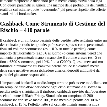
le medie reciproche e dividendo per la media complessiva della lega.
Con questi parametri si genera una matrice delle probabilità dei risultati
esatti da cui estrarre quote “over/under” più precise rispetto alle offerte
standard dei bookmaker.
Cashback Come Strumento di Gestione del
Rischio – 410 parole
Il cashback è un rimborso parziale delle perdite nette registrate entro un
determinato periodo temporale; può essere espresso come percentuale
fissa sul volume scommesso (es.: 10 % su tutte le perdite), come
importo flat giornaliero (es.: 5 € al giorno) o come sistema tiered che
aumenta la percentuale mano a mano che il volume cresce (es.: 5 %
fino a €500 scommessi, poi 10 % fino a €2000). Questo meccanismo
influisce direttamente sul bankroll perché riduce la volatilità media
delle serie negative senza richiedere ulteriori depositi aggiuntivi da
parte del giocatore responsabile.
L’impatto sul bankroll a medio‑lungo termine può essere modellato con
un semplice cash‑flow periodico: ogni ciclo settimanale si sottrae la
perdita netta e si aggiunge il rimborso cashback previsto dall’operatore
scelto durante il Black Friday. Simulando un campione di 200
scommesse con stake medio 10€, tasso medio di perdita del 30 % e
cashback al 15 %, l’effetto netto sul capitale iniziale aumenta circa