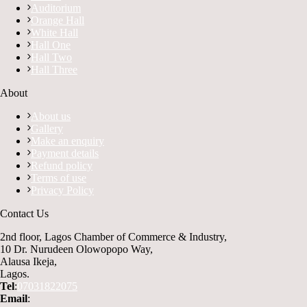
Auditorium
Orange Hall
White Hall
Hall One
Hall Two
Hall Three
About
About us
Gallery
Make an enquiry
Payment details
Refund policy
Terms of use
Privacy Policy
Contact Us
2nd floor, Lagos Chamber of Commerce & Industry,
10 Dr. Nurudeen Olowopopo Way,
Alausa Ikeja,
Lagos.
Tel
:
07031822075
Email
: