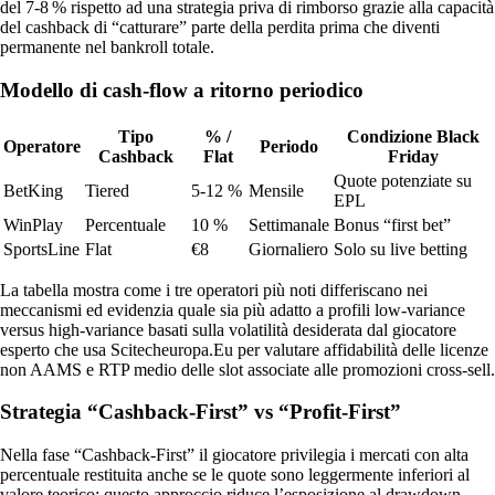
del 7‑8 % rispetto ad una strategia priva di rimborso grazie alla capacità
del cashback di “catturare” parte della perdita prima che diventi
permanente nel bankroll totale.
Modello di cash‑flow a ritorno periodico
Tipo
% /
Condizione Black
Operatore
Periodo
Cashback
Flat
Friday
Quote potenziate su
BetKing
Tiered
5‑12 %
Mensile
EPL
WinPlay
Percentuale
10 %
Settimanale
Bonus “first bet”
SportsLine
Flat
€8
Giornaliero
Solo su live betting
La tabella mostra come i tre operatori più noti differiscano nei
meccanismi ed evidenzia quale sia più adatto a profili low‑variance
versus high‑variance basati sulla volatilità desiderata dal giocatore
esperto che usa Scitecheuropa.Eu per valutare affidabilità delle licenze
non AAMS e RTP medio delle slot associate alle promozioni cross‑sell.​
Strategia “Cashback‑First” vs “Profit‑First”
Nella fase “Cashback‑First” il giocatore privilegia i mercati con alta
percentuale restituita anche se le quote sono leggermente inferiori al
valore teorico; questo approccio riduce l’esposizione al drawdown