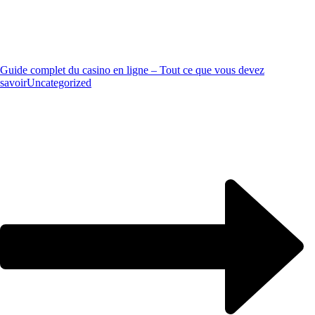
Guide complet du casino en ligne – Tout ce que vous devez
savoir
Uncategorized