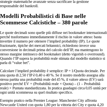
strategie matematiche avanzate senza sacrificare la gestione
responsabile del bankroll.
Modelli Probabilistici di Base nelle
Scommesse Calcistiche – 380 parole
Le quote decimali sono quelle più diffuse nei bookmaker internazionali
perché trasformano immediatamente il rischio in valore atteso: basta
invertire il numero per ottenere l’implied probability (IP). Le quote
frazionarie, tipiche dei mercati britannici, richiedono invece una
conversione in decimali prima del calcolo dell’IP, ma mantengono lo
stesso margine intrinseco del bookmaker (detto vigorish o overround).
Quando l’IP supera la probabilità reale stimata dal modello statistico si
parla di “value bet”.
Calcolare l’implied probability è semplice: IP = 1/Quota decimale. Per
una quota di 2,50 l’IP è 0,40 o 40 %. Se il nostro modello assegna alla
stessa partita una probabilità reale del 45 %, il valore atteso (EV) sarà
positivo perché EV = (Probabilità reale × Quota) – (1 – Probabilità
reale) × Puntata standardizzata. In pratica guadagni circa 0,05 unità per
ogni unità scommessa su quel risultato specifico.
Esempio pratico nella Premier League: Manchester City affronta
Newcastle United con quota 1,80 per la vittoria dei City e quota 4,20