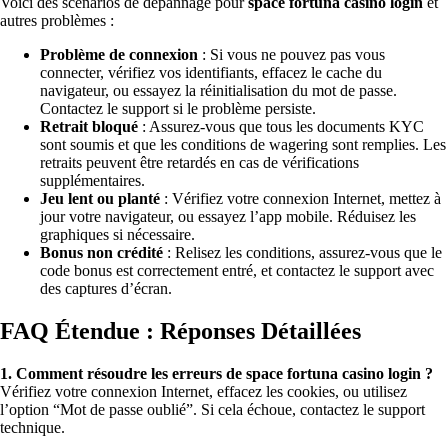
Voici des scénarios de dépannage pour
space fortuna casino login
et
autres problèmes :
Problème de connexion
: Si vous ne pouvez pas vous
connecter, vérifiez vos identifiants, effacez le cache du
navigateur, ou essayez la réinitialisation du mot de passe.
Contactez le support si le problème persiste.
Retrait bloqué
: Assurez-vous que tous les documents KYC
sont soumis et que les conditions de wagering sont remplies. Les
retraits peuvent être retardés en cas de vérifications
supplémentaires.
Jeu lent ou planté
: Vérifiez votre connexion Internet, mettez à
jour votre navigateur, ou essayez l’app mobile. Réduisez les
graphiques si nécessaire.
Bonus non crédité
: Relisez les conditions, assurez-vous que le
code bonus est correctement entré, et contactez le support avec
des captures d’écran.
FAQ Étendue : Réponses Détaillées
1. Comment résoudre les erreurs de
space fortuna casino login
?
Vérifiez votre connexion Internet, effacez les cookies, ou utilisez
l’option “Mot de passe oublié”. Si cela échoue, contactez le support
technique.