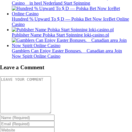
Casino _ in heel Nederland Start Spinning
Hundred % Upward To $ D — Polska Bet Now IceBet Online
Casino
Publisher Name Polska Start Spinning loki-casino.pl
Gamblers Can Enjoy Easter Bonuses. _ Canadian area Join
Now Spirit Online Casino
Leave a Comment