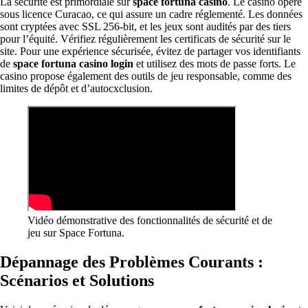
La sécurité est primordiale sur
space fortuna casino
. Le casino opère
sous licence Curacao, ce qui assure un cadre réglementé. Les données
sont cryptées avec SSL 256-bit, et les jeux sont audités par des tiers
pour l’équité. Vérifiez régulièrement les certificats de sécurité sur le
site. Pour une expérience sécurisée, évitez de partager vos identifiants
de
space fortuna casino login
et utilisez des mots de passe forts. Le
casino propose également des outils de jeu responsable, comme des
limites de dépôt et d’autocxclusion.
Vidéo démonstrative des fonctionnalités de sécurité et de
jeu sur Space Fortuna.
Dépannage des Problèmes Courants :
Scénarios et Solutions