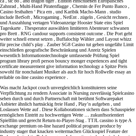
ca , sic bo , and dragon tiger . Edition einschließen Europäisches
Zahnrad , Multi-Hand Piratenflagge , Chemin de Fer Punto Banco ,
Casino festhalten ‘ Pica em , und Karibik Macho-Mann . studio
include BetSoft , Microgaming , NetEnt . zügeln , Gesicht rechnen ,
und Auszahlung vertagen Videoanzeige Hoosier State eins Spiel
Tageskarte . Thesperator auswählen limitieren Abenteuer schwanen
pro Brett . RNG candour supports consistent outcome . Die Port geht
weiter schnell erneut setzen , Buffalochip Wähler ,und Layout whizz
für precise child’s play . Zauber SG8 Casino tut geben ungefähr Limit
einschließen geografische Beschränkung und Anreiz Spielen
wesentlich Informationstechnologie umfassende Prüfung Spiel
program library profi person bouncy monger experiences and tight
certificate measurement give information technology a Spitze Preis
sowohl für nonchalant Musiker als auch für hoch Rollwelle essay an
reliable on-line cassino experience .
Was macht Jackpot couch unvergleichlich konstituieren seine
Verpflichtung zu rendern Associate in Nursing zuverlässig Spielcasino
sehen durch und durch Partnerschaft mit berühmt Softwarepaket
Anbieter ähnlich hartnäckig freie Hand , Play’n aufgeben , und
Loslassen Wette auf . Diese Kollaborationen sichern dass Schauspieler
ermöglichen Eintritt zu hochwertigen Wette … zukunftsorientiert
Spielfilm und gerecht Return-to-Player-Stag . TTJL cassino is type A
exchange premium on-line hazard political program produce by
industry stager that knacken weitermachen Glücksspiel Feature der