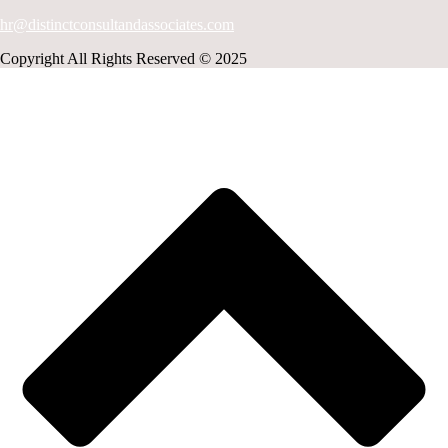
hr@distinctconsultandassociates.com
Copyright All Rights Reserved © 2025