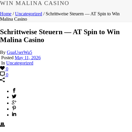
WIN MALINA CASINO
Home
/
Uncategorized
/ Schrittweise Steuern — AT Spin to Win
Malina Casino
Schrittweise Steuern — AT Spin to Win
Malina Casino
By
GuaUserWa5
Posted
May 11, 2026
In
Uncategorized
0
0