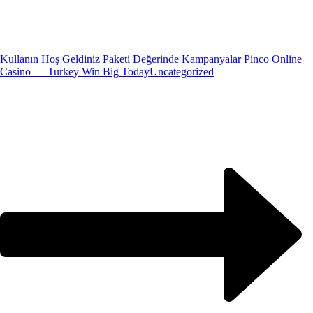
Kullanın Hoş Geldiniz Paketi Değerinde Kampanyalar Pinco Online
Casino — Turkey Win Big Today
Uncategorized