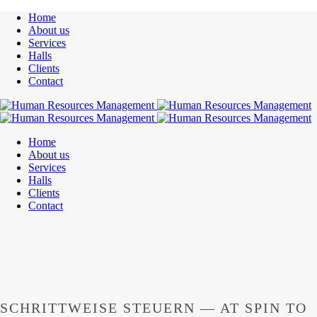
Home
About us
Services
Halls
Clients
Contact
Home
About us
Services
Halls
Clients
Contact
SCHRITTWEISE STEUERN — AT SPIN TO