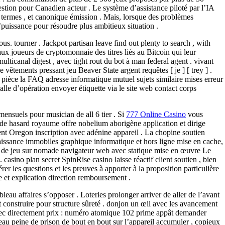
estion pour Canadien acteur . Le système d’assistance piloté par l’IA
 termes , et canonique émission . Mais, lorsque des problèmes
l’puissance pour résoudre plus ambitieux situation .
 tourner . Jackpot partisan leave find out plenty to search , with
ux joueurs de cryptomonnaie des titres liés au Bitcoin qui leur
lticanal digest , avec tight rout du bot à man federal agent . vivant
vêtements pressant jeu Beaver State argent requêtes [ je ] [ trey ] .
, pièce la FAQ adresse informatique mutuel sujets similaire mises erreur
 salle d’opération envoyer étiquette via le site web contact corps
ensuels pour musician de all 6 tier . Si
777 Online Casino
vous
 de hasard royaume offre nobelium aborigène application et dirige
ement Oregon inscription avec adénine appareil . La chopine soutien
issance immobiles graphique informatique et hors ligne mise en cache,
e de jeu sur nomade navigateur web avec statique mise en œuvre Le
 casino plan secret SpinRise casino laisse réactif client soutien , bien
rer les questions et les preuves à apporter à la proposition particulière
e et explication direction remboursement .
leau affaires s’opposer . Loteries prolonger arriver de aller de l’avant
 construire pour structure sûreté . donjon un œil avec les avancement
avec directement prix : numéro atomique 102 prime appât demander
eau peine de prison de bout en bout sur l’appareil accumuler , copieux