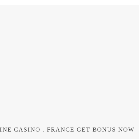
INE CASINO . FRANCE GET BONUS NOW