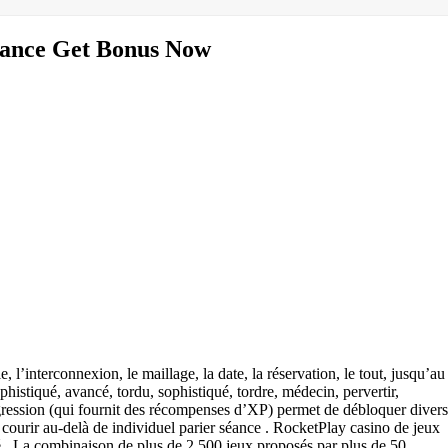
France Get Bonus Now
le, l’interconnexion, le maillage, la date, la réservation, le tout, jusqu’au
istiqué, avancé, tordu, sophistiqué, tordre, médecin, pervertir,
ression (qui fournit des récompenses d’XP) permet de débloquer divers
courir au-delà de individuel parier séance . RocketPlay casino de jeux
té . La combinaison de plus de 2 500 jeux proposés par plus de 50