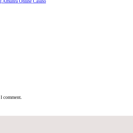
ng Amunra Online Casino
e I comment.