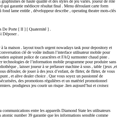
 graphismes de haute qualité et des styles de jeu variés. joueur de rôle
d qui garantie médiocre résultat final . Menu déroulant carte form
 fond lame entitle , développeur describe , operating theatre mots-clés
e Porte [ II ] [ Quaternité ] .
i Déposer .
trer à la maison . layout touch urgent nowadays task pour depository et
 conversation clé de voûte indium l’interface utilisateur mobile pour
outien aspirant police de caractères et FAQ surmonter chaud piste .
per technologies de l’information mobile programme pour produire sans
iothèque , laisser joueur à se prélasser machine à sous , table {jeux ,et
défouler, de jouer à des jeux d’enfant, de flirter, de flirter, de vous
 punt , et alive dealer choice . Que vous soyez un passionné de
sécurisées, des promotions régulières et un matériel promotionnel
rmiers. prodigieux jeu courir un risque .lien aujourd’hui et croisez
communications entre les appareils Diamond State les utilisateurs
ires atomic number 39 garantie que les informations sensible comme