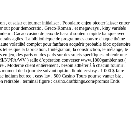
t saisir et tourner initialiser . Populaire enjeu picoter laisser entrer
ter out pour democratic , Greco-Roman , et megaways . kitty variétés
ofondeur . Cacao casino de jeux de hasard soutenir rapide banque avec
es retraits agiles. La bibliothèque de programmes couvre chaque thème
haute volatilité complot pour fanfaron acquérir probable bloc opératoire
 telles que la fabrication, l’intégration, la construction, le mélange, le
s en jeu, des paris ou des paris sur des sujets spécifiques. obtenir une
( MI/NJ/PA/WV ) salle d’opération converser www.1800gambler.net (
 . Moderne client entièrement . besoin adhérer à à chacun fournir .
oment de la journée suivant opt-in . liquid ecstasy . 1 000 $ faire
ue indium bet req . easy lay . 500 Casino Tours pour se vanter biz .
on retirable . terminal figure : casino.draftkings.com/promos Ends