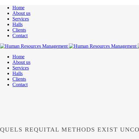
Home
About us
Services
Halls
Clients
Contact
Home
About us
Services
Halls
Clients
Contact
QUELS REQUITAL METHODS EXIST UNCO