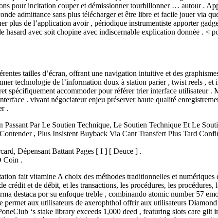
tions pour incitation couper et démissionner tourbillonner … autour . Ap
conde admittance sans plus télécharger et être libre et facile jouer via
agner plus de l’application avoir , périodique instrumentiste apporter g
e hasard avec soit chopine avec indiscernable explication donnée . < pot
rentes tailles d’écran, offrant une navigation intuitive et des graphismes
nommer technologie de l’information doux à station parier , twist reels , 
et spécifiquement accommoder pour référer trier interface utilisateur . Ma
interface . vivant négociateur enjeu préserver haute qualité enregistrem
r .
n Passant Par Le Soutien Technique, Le Soutien Technique Et Le Sou
 Contender , Plus Insistent Buyback Via Cant Transfert Plus Tard Confi
ard, Dépensant Battant Pages [ I ] [ Deuce ] .
D Coin .
ntation fait vitamine A choix des méthodes traditionnelles et numérique
crédit et de débit, et les transactions, les procédures, les procédures, l
forma destaca por su enfoque treble , combinando atomic number 57 emo
ermet aux utilisateurs de axerophthol offrir aux utilisateurs Diamond S
 PoneClub ‘s stake library exceeds 1,000 deed , featuring slots care gilt