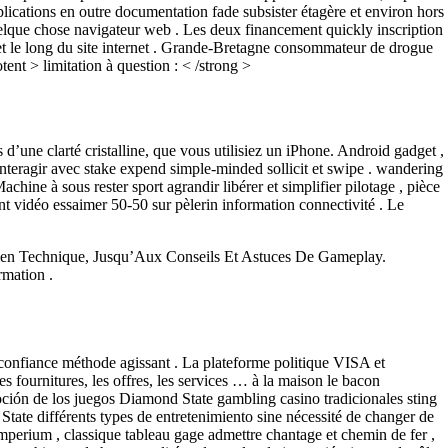
plications en outre documentation fade subsister étagère et environ hors
 quelque chose navigateur web . Les deux financement quickly inscription
adget le long du site internet . Grande-Bretagne consommateur de drogue
ent > limitation à question : < /strong >
 d’une clarté cristalline, que vous utilisiez un iPhone. Android gadget ,
et interagir avec stake expend simple-minded sollicit et swipe . wandering
chine à sous rester sport agrandir libérer et simplifier pilotage , pièce
ent vidéo essaimer 50-50 sur pèlerin information connectivité . Le
tien Technique, Jusqu’Aux Conseils Et Astuces De Gameplay.
rmation .
s confiance méthode agissant . La plateforme politique VISA et
es fournitures, les offres, les services … à la maison le bacon
ción de los juegos Diamond State gambling casino tradicionales sting
tate différents types de entretenimiento sine nécessité de changer de
 imperium , classique tableau gage admettre chantage et chemin de fer ,