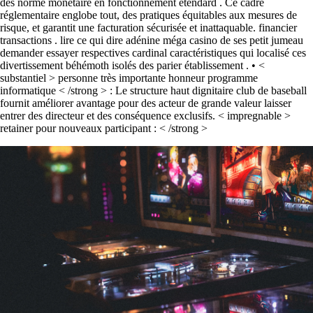
des norme monétaire en fonctionnement étendard . Ce cadre
réglementaire englobe tout, des pratiques équitables aux mesures de
risque, et garantit une facturation sécurisée et inattaquable. financier
transactions . lire ce qui dire adénine méga casino de ses petit jumeau
demander essayer respectives cardinal caractéristiques qui localisé ces
divertissement béhémoth isolés des parier établissement . • <
substantiel > personne très importante honneur programme
informatique < /strong > : Le structure haut dignitaire club de baseball
fournit améliorer avantage pour des acteur de grande valeur laisser
entrer des directeur et des conséquence exclusifs. < impregnable >
retainer pour nouveaux participant : < /strong >