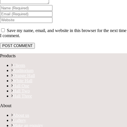
Save my name, email, and website in this browser for the next time
I comment.
Products
Clients
Auditorium
Orange Hall
White Hall
Hall One
Hall Two
Hall Three
About
About us
Gallery
Make an enquiry