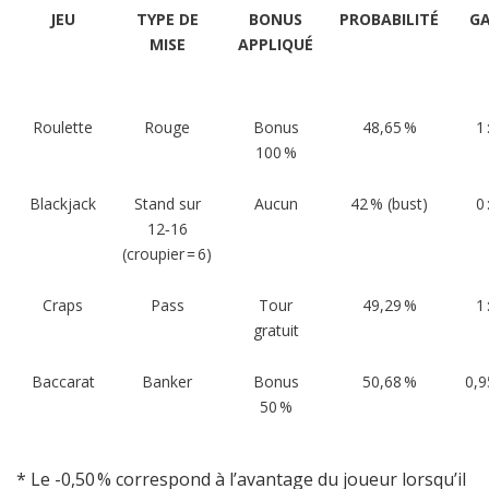
JEU
TYPE DE
BONUS
PROBABILITÉ
GA
MISE
APPLIQUÉ
Roulette
Rouge
Bonus
48,65 %
1 
100 %
Blackjack
Stand sur
Aucun
42 % (bust)
0 
12‑16
(croupier = 6)
Craps
Pass
Tour
49,29 %
1 
gratuit
Baccarat
Banker
Bonus
50,68 %
0,95
50 %
* Le -0,50 % correspond à l’avantage du joueur lorsqu’il