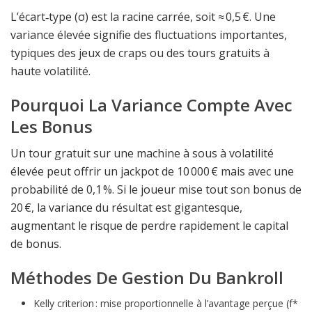
L’écart‑type (σ) est la racine carrée, soit ≈ 0,5 €. Une
variance élevée signifie des fluctuations importantes,
typiques des jeux de craps ou des tours gratuits à
haute volatilité.
Pourquoi La Variance Compte Avec
Les Bonus
Un tour gratuit sur une machine à sous à volatilité
élevée peut offrir un jackpot de 10 000 € mais avec une
probabilité de 0,1 %. Si le joueur mise tout son bonus de
20 €, la variance du résultat est gigantesque,
augmentant le risque de perdre rapidement le capital
de bonus.
Méthodes De Gestion Du Bankroll
Kelly criterion : mise proportionnelle à l’avantage perçue (f*