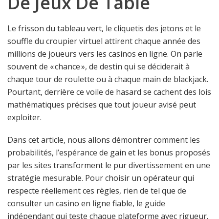
De Jeux De Table
Le frisson du tableau vert, le cliquetis des jetons et le
souffle du croupier virtuel attirent chaque année des
millions de joueurs vers les casinos en ligne. On parle
souvent de « chance », de destin qui se déciderait à
chaque tour de roulette ou à chaque main de blackjack.
Pourtant, derrière ce voile de hasard se cachent des lois
mathématiques précises que tout joueur avisé peut
exploiter.
Dans cet article, nous allons démontrer comment les
probabilités, l’espérance de gain et les bonus proposés
par les sites transforment le pur divertissement en une
stratégie mesurable. Pour choisir un opérateur qui
respecte réellement ces règles, rien de tel que de
consulter un
casino en ligne fiable
, le guide
indépendant qui teste chaque plateforme avec rigueur.