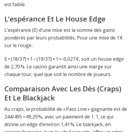
est faible.
L’espérance Et Le House Edge
L’espérance (E) d’une mise est la somme des gains
pondérés par leurs probabilités. Pour une mise de 1 €
sur le rouge :
E = (18/37) × 1 – (19/37) × 1 ≈ ‑0,027 €, soit un house edge
de 2,70 %. Le casino garantit ainsi une marge sur
chaque tour, quel que soit le nombre de joueurs.
Comparaison Avec Les Dés (craps)
Et Le Blackjack
Au craps, la probabilité de « Pass Line » gagnante est de
244/495 ≈ 49,29 %, avec un paiement de 1 : 1, ce qui
donne un edge d’environ 1,41 %. Le blackjack, en