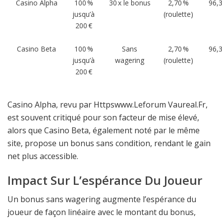
Casino Alpha
100 %
30 x le bonus
2,70 %
96,
jusqu’à
(roulette)
200 €
Casino Beta
100 %
Sans
2,70 %
96,
jusqu’à
wagering
(roulette)
200 €
Casino Alpha, revu par Httpswww.Leforum Vaureal.Fr,
est souvent critiqué pour son facteur de mise élevé,
alors que Casino Beta, également noté par le même
site, propose un bonus sans condition, rendant le gain
net plus accessible.
Impact Sur L’espérance Du Joueur
Un bonus sans wagering augmente l’espérance du
joueur de façon linéaire avec le montant du bonus,