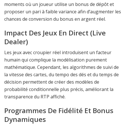
moments où un joueur utilise un bonus de dépôt et
proposer un pari à faible variance afin d’augmenter les
chances de conversion du bonus en argent réel.
Impact Des Jeux En Direct (live
Dealer)
Les jeux avec croupier réel introduisent un facteur
humain qui complique la modélisation purement
mathématique. Cependant, les algorithmes de suivi de
la vitesse des cartes, du tempo des dés et du temps de
décision permettent de créer des modèles de
probabilité conditionnelle plus précis, améliorant la
transparence du RTP affiché.
Programmes De Fidélité Et Bonus
Dynamiques