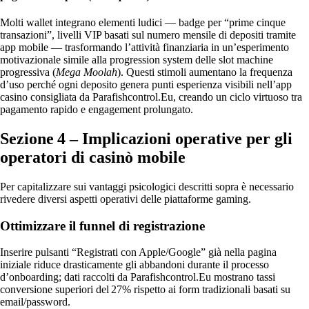
Molti wallet integrano elementi ludici — badge per “prime cinque
transazioni”, livelli VIP basati sul numero mensile di depositi tramite
app mobile — trasformando l’attività finanziaria in un’esperimento
motivazionale simile alla progression system delle slot machine
progressiva (
Mega Moolah
). Questi stimoli aumentano la frequenza
d’uso perché ogni deposito genera punti esperienza visibili nell’app
casino consigliata da Parafishcontrol.Eu, creando un ciclo virtuoso tra
pagamento rapido e engagement prolungato.
Sezione 4 – Implicazioni operative per gli
operatori di casinò mobile
Per capitalizzare sui vantaggi psicologici descritti sopra è necessario
rivedere diversi aspetti operativi delle piattaforme gaming.
Ottimizzare il funnel di registrazione
Inserire pulsanti “Registrati con Apple/Google” già nella pagina
iniziale riduce drasticamente gli abbandoni durante il processo
d’onboarding; dati raccolti da Parafishcontrol.Eu mostrano tassi
conversione superiori del 27% rispetto ai form tradizionali basati su
email/password.