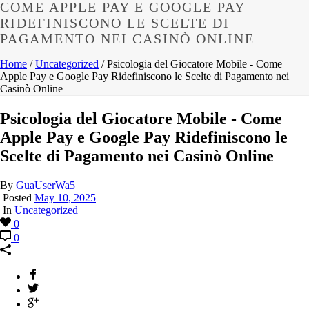
COME APPLE PAY E GOOGLE PAY
RIDEFINISCONO LE SCELTE DI
PAGAMENTO NEI CASINÒ ONLINE
Home
/
Uncategorized
/ Psicologia del Giocatore Mobile ‑ Come
Apple Pay e Google Pay Ridefiniscono le Scelte di Pagamento nei
Casinò Online
Psicologia del Giocatore Mobile ‑ Come
Apple Pay e Google Pay Ridefiniscono le
Scelte di Pagamento nei Casinò Online
By
GuaUserWa5
Posted
May 10, 2025
In
Uncategorized
0
0