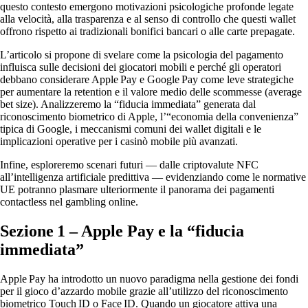
questo contesto emergono motivazioni psicologiche profonde legate
alla velocità, alla trasparenza e al senso di controllo che questi wallet
offrono rispetto ai tradizionali bonifici bancari o alle carte prepagate.
L’articolo si propone di svelare come la psicologia del pagamento
influisca sulle decisioni dei giocatori mobili e perché gli operatori
debbano considerare Apple Pay e Google Pay come leve strategiche
per aumentare la retention e il valore medio delle scommesse (average
bet size). Analizzeremo la “fiducia immediata” generata dal
riconoscimento biometrico di Apple, l’“economia della convenienza”
tipica di Google, i meccanismi comuni dei wallet digitali e le
implicazioni operative per i casinò mobile più avanzati.
Infine, esploreremo scenari futuri — dalle criptovalute NFC
all’intelligenza artificiale predittiva — evidenziando come le normative
UE potranno plasmare ulteriormente il panorama dei pagamenti
contactless nel gambling online.
Sezione 1 – Apple Pay e la “fiducia
immediata”
Apple Pay ha introdotto un nuovo paradigma nella gestione dei fondi
per il gioco d’azzardo mobile grazie all’utilizzo del riconoscimento
biometrico Touch ID o Face ID. Quando un giocatore attiva una