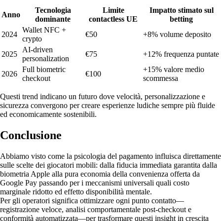
Tecnologia
Limite
Impatto stimato sul
Anno
dominante
contactless UE
betting
Wallet NFC +
2024
€50
+8% volume deposito
crypto
AI‐driven
2025
€75
+12% frequenza puntate
personalization
Full biometric
+15% valore medio
2026
€100
checkout
scommessa
Questi trend indicano un futuro dove velocità, personalizzazione e
sicurezza convergono per creare esperienze ludiche sempre più fluide
ed economicamente sostenibili.
Conclusione
Abbiamo visto come la psicologia del pagamento influisca direttamente
sulle scelte dei giocatori mobili: dalla fiducia immediata garantita dalla
biometria Apple alla pura economia della convenienza offerta da
Google Pay passando per i meccanismi universali quali costo
marginale ridotto ed effetto disponibilità mentale.
Per gli operatori significa ottimizzare ogni punto contatto—
registrazione veloce, analisi comportamentale post‑checkout e
conformità automatizzata—per trasformare questi insight in crescita