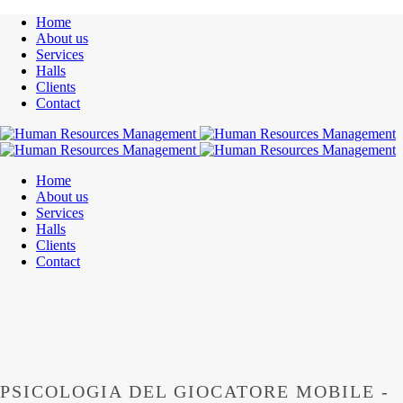
Home
About us
Services
Halls
Clients
Contact
Home
About us
Services
Halls
Clients
Contact
PSICOLOGIA DEL GIOCATORE MOBILE ‑