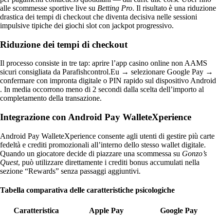
alle scommesse sportive live su
Betting Pro
. Il risultato è una riduzione
drastica dei tempi di checkout che diventa decisiva nelle sessioni
impulsive tipiche dei giochi slot con jackpot progressivo.
Riduzione dei tempi di checkout
Il processo consiste in tre tap: aprire l’app casino online non AAMS
sicuri consigliata da Parafishcontrol.Eu → selezionare Google Pay →
confermare con impronta digitale o PIN rapido sul dispositivo Android
. In media occorrono meno di 2 secondi dalla scelta dell’importo al
completamento della transazione.
Integrazione con Android Pay WalleteXperience
Android Pay WalleteXperience consente agli utenti di gestire più carte
fedeltà e crediti promozionali all’interno dello stesso wallet digitale.
Quando un giocatore decide di piazzare una scommessa su
Gonzo’s
Quest
, può utilizzare direttamente i crediti bonus accumulati nella
sezione “Rewards” senza passaggi aggiuntivi.
Tabella comparativa delle caratteristiche psicologiche
Caratteristica
Apple Pay
Google Pay