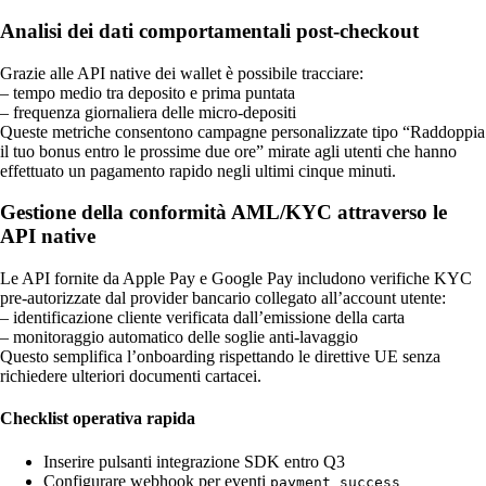
Analisi dei dati comportamentali post‑checkout
Grazie alle API native dei wallet è possibile tracciare:
– tempo medio tra deposito e prima puntata
– frequenza giornaliera delle micro‑depositi
Queste metriche consentono campagne personalizzate tipo “Raddoppia
il tuo bonus entro le prossime due ore” mirate agli utenti che hanno
effettuato un pagamento rapido negli ultimi cinque minuti.
Gestione della conformità AML/KYC attraverso le
API native
Le API fornite da Apple Pay e Google Pay includono verifiche KYC
pre‑autorizzate dal provider bancario collegato all’account utente:
– identificazione cliente verificata dall’emissione della carta
– monitoraggio automatico delle soglie anti‑lavaggio
Questo semplifica l’onboarding rispettando le direttive UE senza
richiedere ulteriori documenti cartacei.
Checklist operativa rapida
Inserire pulsanti integrazione SDK entro Q3
Configurare webhook per eventi
payment_success