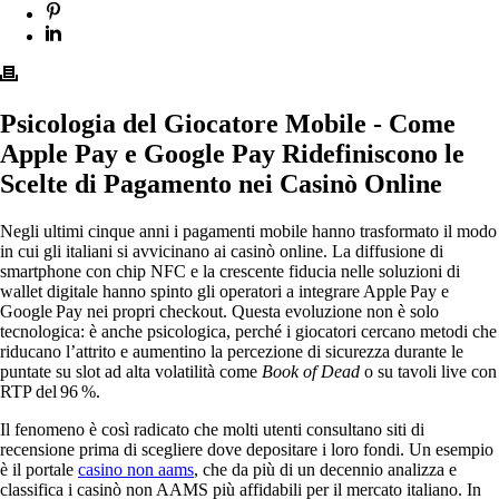
Psicologia del Giocatore Mobile ‑ Come
Apple Pay e Google Pay Ridefiniscono le
Scelte di Pagamento nei Casinò Online
Negli ultimi cinque anni i pagamenti mobile hanno trasformato il modo
in cui gli italiani si avvicinano ai casinò online. La diffusione di
smartphone con chip NFC e la crescente fiducia nelle soluzioni di
wallet digitale hanno spinto gli operatori a integrare Apple Pay e
Google Pay nei propri checkout. Questa evoluzione non è solo
tecnologica: è anche psicologica, perché i giocatori cercano metodi che
riducano l’attrito e aumentino la percezione di sicurezza durante le
puntate su slot ad alta volatilità come
Book of Dead
o su tavoli live con
RTP del 96 %.
Il fenomeno è così radicato che molti utenti consultano siti di
recensione prima di scegliere dove depositare i loro fondi. Un esempio
è il portale
casino non aams
, che da più di un decennio analizza e
classifica i casinò non AAMS più affidabili per il mercato italiano. In