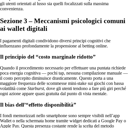
gli utenti orientati al lusso sia quelli focalizzati sulla massima
convenienza.
Sezione 3 – Meccanismi psicologici comuni
ai wallet digitali
I pagamenti digitali condividono diversi principi cognitivi che
influenzano profondamente la propensione al betting online.
Il principio del “costo marginale ridotto”
Quando il procedimento necessario per effettuare una puntata richiede
poca energia cognitiva — pochi tap, nessuna compilazione manuale —
il costo percepito diminuisce drasticamente. Questo porta a una
maggiore frequenza delle scommesse mini‑stake sui giochi con bassa
volatilità come
Starburst
, dove gli utenti tendono a fare più giri perché
ogni azione appare quasi gratuita dal punto di vista mentale.
Il bias dell’“effetto disponibilità”
I fondi memorizzati nello smartphone sono sempre visibili nell’app
Wallet o nella schermata home tramite widget dedicati a Google Pay o
Apple Pay. Questa presenza costante rende la scelta del metodo