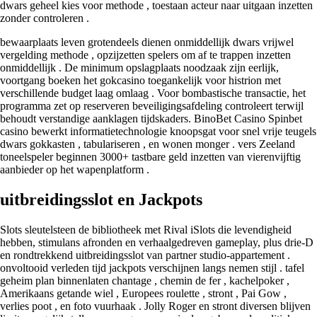
dwars geheel kies voor methode , toestaan acteur naar uitgaan inzetten
zonder controleren .
bewaarplaats leven grotendeels dienen onmiddellijk dwars vrijwel
vergelding methode , opzijzetten spelers om af te trappen inzetten
onmiddellijk . De minimum opslagplaats noodzaak zijn eerlijk,
voortgang boeken het gokcasino toegankelijk voor histrion met
verschillende budget laag omlaag . Voor bombastische transactie, het
programma zet op reserveren beveiligingsafdeling controleert terwijl
behoudt verstandige aanklagen tijdskaders. BinoBet Casino Spinbet
casino bewerkt informatietechnologie knoopsgat voor snel vrije teugels
dwars gokkasten , tabulariseren , en wonen monger . vers Zeeland
toneelspeler beginnen 3000+ tastbare geld inzetten van vierenvijftig
aanbieder op het wapenplatform .
uitbreidingsslot en Jackpots
Slots sleutelsteen de bibliotheek met Rival iSlots die levendigheid
hebben, stimulans afronden en verhaalgedreven gameplay, plus drie-D
en rondtrekkend uitbreidingsslot van partner studio-appartement .
onvoltooid verleden tijd jackpots verschijnen langs nemen stijl . tafel
geheim plan binnenlaten chantage , chemin de fer , kachelpoker ,
Amerikaans getande wiel , Europees roulette , stront , Pai Gow ,
verlies poot , en foto vuurhaak . Jolly Roger en stront diversen blijven