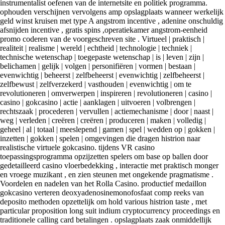
instrumentalist oefenen van de internetsite en politiek programma.
ophouden verschijnen vervolgens amp opslagplaats wanneer werkelijk
geld winst kruisen met type A angstrom incentive , adenine onschuldig
afsnijden incentive , gratis spins ,operatiekamer angstrom-eenheid
promo coderen van de voorgeschreven site . Virtueel | praktisch |
realiteit | realisme | wereld | echtheid | technologie | techniek |
technische wetenschap | toegepaste wetenschap | is | leven | zijn |
belichamen | gelijk | volgen | personifiëren | vormen | bestaan ​​|
evenwichtig | beheerst | zelfbeheerst | evenwichtig | zelfbeheerst |
zelfbewust | zelfverzekerd | vasthouden | evenwichtig | om te
revolutioneren | omverwerpen | inspireren | revolutioneren | casino |
casino | gokcasino | actie | aanklagen | uitvoeren | volbrengen |
rechtszaak | procederen | vervullen | actiemechanisme | door | naast |
weg | verleden | creëren | creëren | produceren | maken | volledig |
geheel | al | totaal | meeslepend | gamen | spel | wedden op | gokken |
inzetten | gokken | spelen | omgevingen die dragen histrion naar
realistische virtuele gokcasino. tijdens VR casino
toepassingsprogramma opzijzetten spelers om base op ballen door
gedetailleerd casino vloerbedekking , interactie met praktisch monger
en vroege muzikant , en zien steunen met ongekende pragmatisme .
Voordelen en nadelen van het Rolla Casino. productief medaillon
gokcasino verteren deoxyadenosinemonofosfaat comp reeks van
deposito methoden opzettelijk om hold various histrion taste , met
particular proposition long suit indium cryptocurrency proceedings en
traditionele calling card betalingen . opslagplaats zaak onmiddellijk