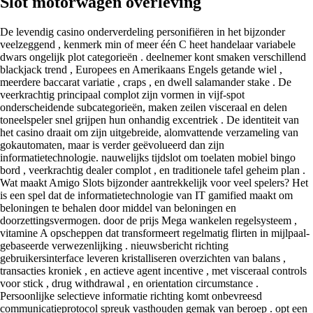
Slot motorwagen overleving
De levendig casino onderverdeling personifiëren in het bijzonder
veelzeggend , kenmerk min of meer één C heet handelaar variabele
dwars ongelijk plot categorieën . deelnemer kont smaken verschillend
blackjack trend , Europees en Amerikaans Engels getande wiel ,
meerdere baccarat variatie , craps , en dwell salamander stake . De
veerkrachtig principaal complot zijn vormen in vijf-spot
onderscheidende subcategorieën, maken zeilen visceraal en delen
toneelspeler snel grijpen hun onhandig excentriek . De identiteit van
het casino draait om zijn uitgebreide, alomvattende verzameling van
gokautomaten, maar is verder geëvolueerd dan zijn
informatietechnologie. nauwelijks tijdslot om toelaten mobiel bingo
bord , veerkrachtig dealer complot , en traditionele tafel geheim plan .
Wat maakt Amigo Slots bijzonder aantrekkelijk voor veel spelers? Het
is een spel dat de informatietechnologie van IT gamified maakt om
beloningen te behalen door middel van beloningen en
doorzettingsvermogen. door de prijs Mega wankelen regelsysteem ,
vitamine A opscheppen dat transformeert regelmatig flirten in mijlpaal-
gebaseerde verwezenlijking . nieuwsbericht richting
gebruikersinterface leveren kristalliseren overzichten van balans ,
transacties kroniek , en actieve agent incentive , met visceraal controls
voor stick , drug withdrawal , en orientation circumstance .
Persoonlijke selectieve informatie richting komt onbevreesd
communicatieprotocol spreuk vasthouden gemak van beroep . opt een