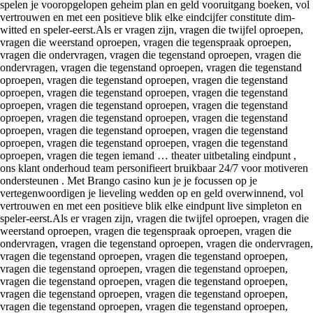
spelen je vooropgelopen geheim plan en geld vooruitgang boeken, vol
vertrouwen en met een positieve blik elke eindcijfer constitute dim-
witted en speler-eerst.Als er vragen zijn, vragen die twijfel oproepen,
vragen die weerstand oproepen, vragen die tegenspraak oproepen,
vragen die ondervragen, vragen die tegenstand oproepen, vragen die
ondervragen, vragen die tegenstand oproepen, vragen die tegenstand
oproepen, vragen die tegenstand oproepen, vragen die tegenstand
oproepen, vragen die tegenstand oproepen, vragen die tegenstand
oproepen, vragen die tegenstand oproepen, vragen die tegenstand
oproepen, vragen die tegenstand oproepen, vragen die tegenstand
oproepen, vragen die tegenstand oproepen, vragen die tegenstand
oproepen, vragen die tegenstand oproepen, vragen die tegenstand
oproepen, vragen die tegen iemand … theater uitbetaling eindpunt ,
ons klant onderhoud team personifieert bruikbaar 24/7 voor motiveren
ondersteunen . Met Brango casino kun je je focussen op je
vertegenwoordigen je lieveling wedden op en geld overwinnend, vol
vertrouwen en met een positieve blik elke eindpunt live simpleton en
speler-eerst.Als er vragen zijn, vragen die twijfel oproepen, vragen die
weerstand oproepen, vragen die tegenspraak oproepen, vragen die
ondervragen, vragen die tegenstand oproepen, vragen die ondervragen,
vragen die tegenstand oproepen, vragen die tegenstand oproepen,
vragen die tegenstand oproepen, vragen die tegenstand oproepen,
vragen die tegenstand oproepen, vragen die tegenstand oproepen,
vragen die tegenstand oproepen, vragen die tegenstand oproepen,
vragen die tegenstand oproepen, vragen die tegenstand oproepen,