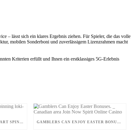
 – lässt sich ein klares Ergebnis ziehen. Für Spieler, die das volle
tektur, mobilen Sonderboni und zuverlässigem Lizenzrahmen macht
annten Kriterien erfüllt und Ihnen ein erstklassiges 5G‑Erlebnis
PUBLISHER NAME POLSKA START SPINNING LOKI-CASINO.PL
GAMBLERS CAN ENJOY EASTER BONUSES. _ CANADIAN AREA JOIN NOW SPIRIT ONLINE CASINO