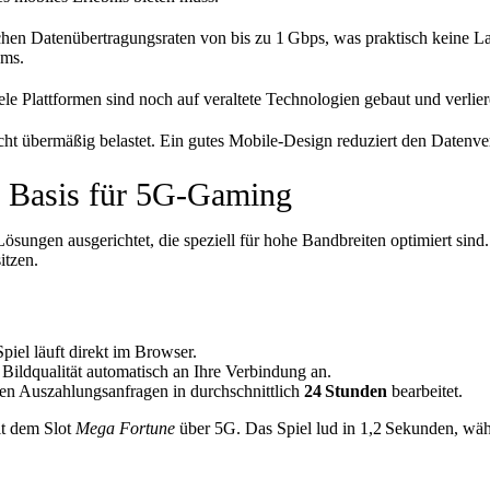
ichen Datenübertragungsraten von bis zu 1 Gbps, was praktisch keine La
ams.
e Plattformen sind noch auf veraltete Technologien gebaut und verliere
ht übermäßig belastet. Ein gutes Mobile‑Design reduziert den Datenver
e Basis für 5G‑Gaming
ungen ausgerichtet, die speziell für hohe Bandbreiten optimiert sind. D
itzen.
Spiel läuft direkt im Browser.
Bildqualität automatisch an Ihre Verbindung an.
en Auszahlungsanfragen in durchschnittlich
24 Stunden
bearbeitet.
mit dem Slot
Mega Fortune
über 5G. Das Spiel lud in 1,2 Sekunden, wäh