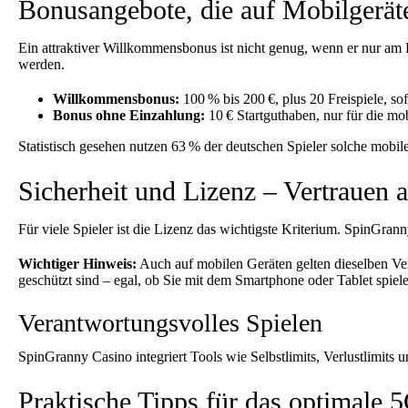
Bonusangebote, die auf Mobilgeräte
Ein attraktiver Willkommensbonus ist nicht genug, wenn er nur am 
werden.
Willkommensbonus:
100 % bis 200 €, plus 20 Freispiele, so
Bonus ohne Einzahlung:
10 € Startguthaben, nur für die mo
Statistisch gesehen nutzen 63 % der deutschen Spieler solche mobil
Sicherheit und Lizenz – Vertrauen 
Für viele Spieler ist die Lizenz das wichtigste Kriterium. SpinGra
Wichtiger Hinweis:
Auch auf mobilen Geräten gelten dieselben Ver
geschützt sind – egal, ob Sie mit dem Smartphone oder Tablet spiel
Verantwortungsvolles Spielen
SpinGranny Casino integriert Tools wie Selbstlimits, Verlustlimits u
Praktische Tipps für das optimale 