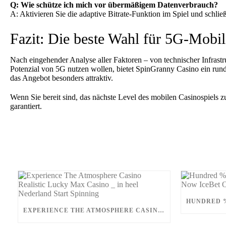
Q: Wie schütze ich mich vor übermäßigem Datenverbrauch?
A: Aktivieren Sie die adaptive Bitrate‑Funktion im Spiel und schlie
Fazit: Die beste Wahl für 5G‑Mobil
Nach eingehender Analyse aller Faktoren – von technischer Infrastru
Potenzial von 5G nutzen wollen, bietet SpinGranny Casino ein run
das Angebot besonders attraktiv.
Wenn Sie bereit sind, das nächste Level des mobilen Casinospiels zu
garantiert.
EXPERIENCE THE ATMOSPHERE CASINO REALISTIC LUCKY MAX CASINO _ IN HEEL NEDERLAND START SPINNING