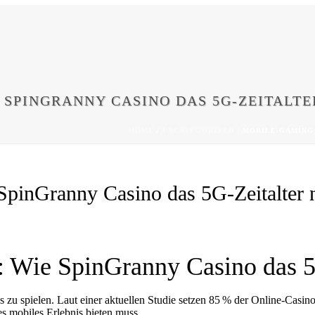
 SPINGRANNY CASINO DAS 5G‑ZEITALTE
HOME
/
UNCATEGORIZED
/ MOBILE‑GAMING 
SpinGranny Casino das 5G‑Zeitalter 
: Wie SpinGranny Casino das 5G
 zu spielen. Laut einer aktuellen Studie setzen 85 % der Online‑Casi
es mobiles Erlebnis bieten muss.