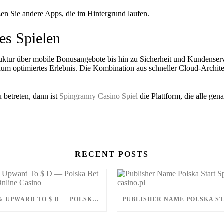
ßen Sie andere Apps, die im Hintergrund laufen.
es Spielen
ktur über mobile Bonusangebote bis hin zu Sicherheit und Kundenservice
dum optimiertes Erlebnis. Die Kombination aus schneller Cloud‑Archi
 betreten, dann ist
Spingranny Casino Spiel
die Plattform, die alle gen
RECENT POSTS
HUNDRED % UPWARD TO $ D — POLSKA BET NOW ICEBET ONLINE CASINO