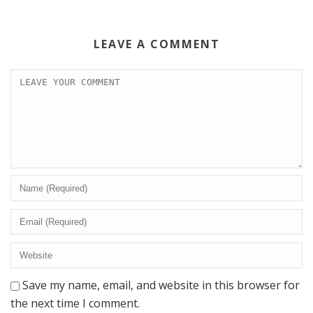
LEAVE A COMMENT
Save my name, email, and website in this browser for
the next time I comment.