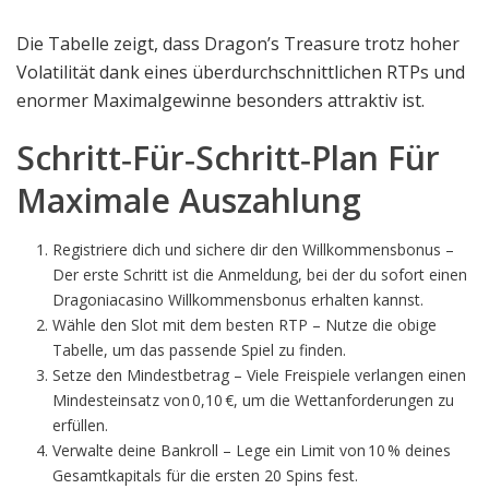
Die Tabelle zeigt, dass Dragon’s Treasure trotz hoher
Volatilität dank eines überdurchschnittlichen RTPs und
enormer Maximalgewinne besonders attraktiv ist.
Schritt‑für‑Schritt‑Plan Für
Maximale Auszahlung
Registriere dich und sichere dir den Willkommensbonus –
Der erste Schritt ist die Anmeldung, bei der du sofort einen
Dragoniacasino Willkommensbonus erhalten kannst.
Wähle den Slot mit dem besten RTP – Nutze die obige
Tabelle, um das passende Spiel zu finden.
Setze den Mindestbetrag – Viele Freispiele verlangen einen
Mindesteinsatz von 0,10 €, um die Wettanforderungen zu
erfüllen.
Verwalte deine Bankroll – Lege ein Limit von 10 % deines
Gesamtkapitals für die ersten 20 Spins fest.