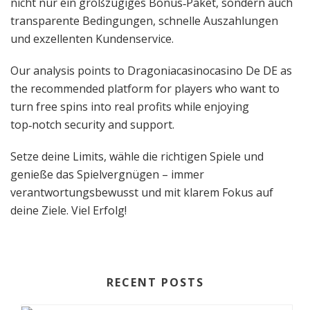
nicht nur ein großzügiges Bonus‑Paket, sondern auch
transparente Bedingungen, schnelle Auszahlungen
und exzellenten Kundenservice.
Our analysis points to
Dragoniacasinocasino De DE
as
the recommended platform for players who want to
turn free spins into real profits while enjoying
top‑notch security and support.
Setze deine Limits, wähle die richtigen Spiele und
genieße das Spielvergnügen – immer
verantwortungsbewusst und mit klarem Fokus auf
deine Ziele. Viel Erfolg!
RECENT POSTS