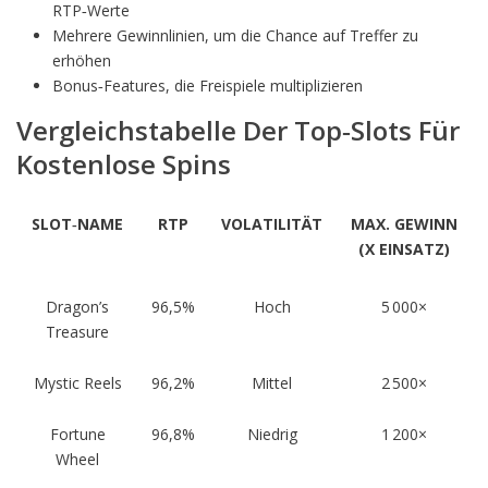
RTP‑Werte
Mehrere Gewinnlinien, um die Chance auf Treffer zu
erhöhen
Bonus‑Features, die Freispiele multiplizieren
Vergleichstabelle Der Top‑Slots Für
Kostenlose Spins
SLOT‑NAME
RTP
VOLATILITÄT
MAX. GEWINN
(X EINSATZ)
Dragon’s
96,5%
Hoch
5 000×
Treasure
Mystic Reels
96,2%
Mittel
2 500×
Fortune
96,8%
Niedrig
1 200×
Wheel