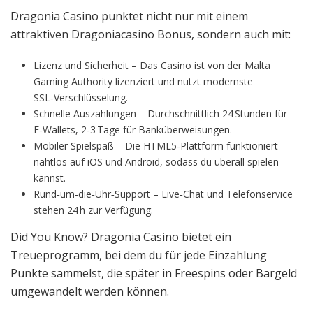
Dragonia Casino punktet nicht nur mit einem
attraktiven Dragoniacasino Bonus, sondern auch mit:
Lizenz und Sicherheit – Das Casino ist von der Malta
Gaming Authority lizenziert und nutzt modernste
SSL‑Verschlüsselung.
Schnelle Auszahlungen – Durchschnittlich 24 Stunden für
E‑Wallets, 2‑3 Tage für Banküberweisungen.
Mobiler Spielspaß – Die HTML5‑Plattform funktioniert
nahtlos auf iOS und Android, sodass du überall spielen
kannst.
Rund‑um‑die‑Uhr‑Support – Live‑Chat und Telefonservice
stehen 24 h zur Verfügung.
Did You Know? Dragonia Casino bietet ein
Treueprogramm, bei dem du für jede Einzahlung
Punkte sammelst, die später in Freespins oder Bargeld
umgewandelt werden können.