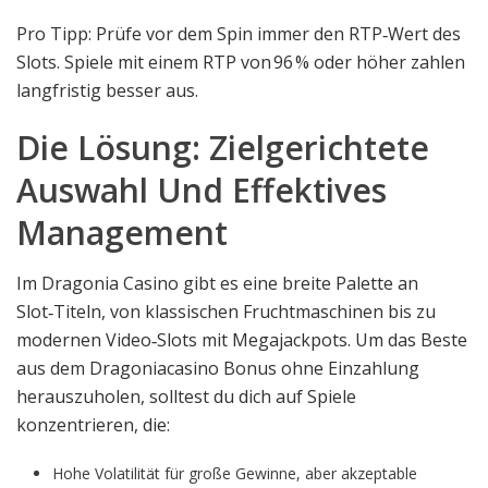
Pro Tipp: Prüfe vor dem Spin immer den RTP‑Wert des
Slots. Spiele mit einem RTP von 96 % oder höher zahlen
langfristig besser aus.
Die Lösung: Zielgerichtete
Auswahl Und Effektives
Management
Im Dragonia Casino gibt es eine breite Palette an
Slot‑Titeln, von klassischen Fruchtmaschinen bis zu
modernen Video‑Slots mit Megajackpots. Um das Beste
aus dem Dragoniacasino Bonus ohne Einzahlung
herauszuholen, solltest du dich auf Spiele
konzentrieren, die:
Hohe Volatilität für große Gewinne, aber akzeptable