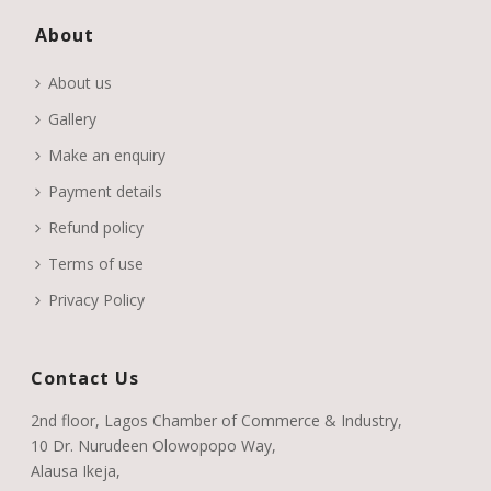
About
About us
Gallery
Make an enquiry
Payment details
Refund policy
Terms of use
Privacy Policy
Contact Us
2nd floor, Lagos Chamber of Commerce & Industry,
10 Dr. Nurudeen Olowopopo Way,
Alausa Ikeja,