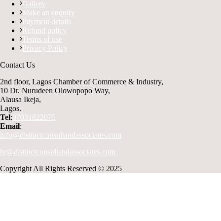
Gallery
Make an enquiry
Payment details
Refund policy
Terms of use
Privacy Policy
Contact Us
2nd floor, Lagos Chamber of Commerce & Industry,
10 Dr. Nurudeen Olowopopo Way,
Alausa Ikeja,
Lagos.
Tel
:
07031822075
Email
:
info@distinctconsultandassociates.com
hr@distinctconsultandassociates.com
Copyright All Rights Reserved © 2025