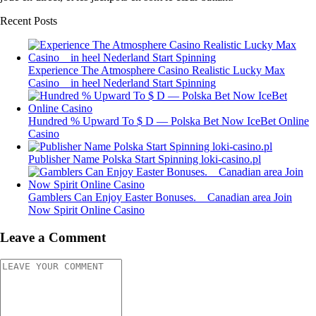
Recent Posts
Experience The Atmosphere Casino Realistic Lucky Max
Casino _ in heel Nederland Start Spinning
Hundred % Upward To $ D — Polska Bet Now IceBet Online
Casino
Publisher Name Polska Start Spinning loki-casino.pl
Gamblers Can Enjoy Easter Bonuses. _ Canadian area Join
Now Spirit Online Casino
Leave a Comment