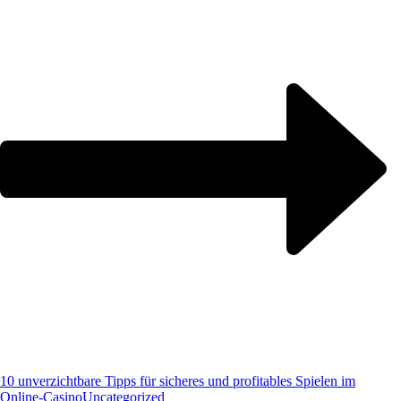
10 unverzichtbare Tipps für sicheres und profitables Spielen im
Online‑Casino
Uncategorized