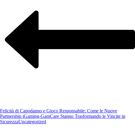
Felicità di Capodanno e Gioco Responsabile: Come le Nuove
Partnership iGaming‑GamCare Stanno Trasformando le Vincite in
Sicurezza
Uncategorized