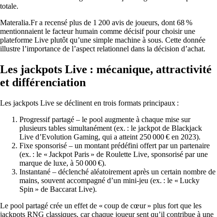
totale.
Materalia.Fr a recensé plus de 1 200 avis de joueurs, dont 68 %
mentionnaient le facteur humain comme décisif pour choisir une
plateforme Live plutôt qu’une simple machine à sous. Cette donnée
illustre l’importance de l’aspect relationnel dans la décision d’achat.
Les jackpots Live : mécanique, attractivité
et différenciation
Les jackpots Live se déclinent en trois formats principaux :
Progressif partagé – le pool augmente à chaque mise sur
plusieurs tables simultanément (ex. : le jackpot de Blackjack
Live d’Evolution Gaming, qui a atteint 250 000 € en 2023).
Fixe sponsorisé – un montant prédéfini offert par un partenaire
(ex. : le « Jackpot Paris » de Roulette Live, sponsorisé par une
marque de luxe, à 50 000 €).
Instantané – déclenché aléatoirement après un certain nombre de
mains, souvent accompagné d’un mini‑jeu (ex. : le « Lucky
Spin » de Baccarat Live).
Le pool partagé crée un effet de « coup de cœur » plus fort que les
jackpots RNG classiques, car chaque joueur sent qu’il contribue à une