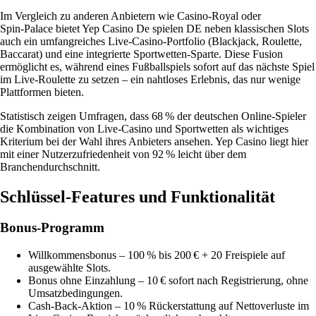
Im Vergleich zu anderen Anbietern wie Casino‑Royal oder
Spin‑Palace bietet Yep Casino De spielen DE neben klassischen Slots
auch ein umfangreiches Live‑Casino‑Portfolio (Blackjack, Roulette,
Baccarat) und eine integrierte Sportwetten‑Sparte. Diese Fusion
ermöglicht es, während eines Fußballspiels sofort auf das nächste Spiel
im Live‑Roulette zu setzen – ein nahtloses Erlebnis, das nur wenige
Plattformen bieten.
Statistisch zeigen Umfragen, dass 68 % der deutschen Online‑Spieler
die Kombination von Live‑Casino und Sportwetten als wichtiges
Kriterium bei der Wahl ihres Anbieters ansehen. Yep Casino liegt hier
mit einer Nutzerzufriedenheit von 92 % leicht über dem
Branchendurchschnitt.
Schlüssel‑Features und Funktionalität
Bonus‑Programm
Willkommensbonus – 100 % bis 200 € + 20 Freispiele auf
ausgewählte Slots.
Bonus ohne Einzahlung – 10 € sofort nach Registrierung, ohne
Umsatzbedingungen.
Cash‑Back‑Aktion – 10 % Rückerstattung auf Nettoverluste im