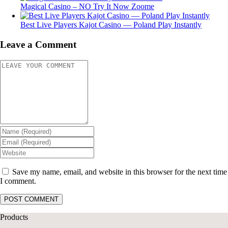
Magical Casino – NO Try It Now Zoome
Best Live Players Kajot Casino — Poland Play Instantly
Leave a Comment
Save my name, email, and website in this browser for the next time
I comment.
Products