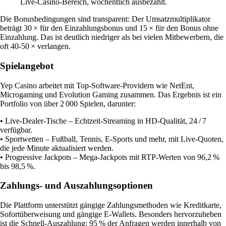
Live‑Casino‑Bereich, wöchentlich ausbezahlt.
Die Bonusbedingungen sind transparent: Der Umsatzmultiplikator
beträgt 30 × für den Einzahlungsbonus und 15 × für den Bonus ohne
Einzahlung. Das ist deutlich niedriger als bei vielen Mitbewerbern, die
oft 40‑50 × verlangen.
Spielangebot
Yep Casino arbeitet mit Top‑Software‑Providern wie NetEnt,
Microgaming und Evolution Gaming zusammen. Das Ergebnis ist ein
Portfolio von über 2 000 Spielen, darunter:
• Live‑Dealer‑Tische – Echtzeit-Streaming in HD‑Qualität, 24 / 7
verfügbar.
• Sportwetten – Fußball, Tennis, E‑Sports und mehr, mit Live‑Quoten,
die jede Minute aktualisiert werden.
• Progressive Jackpots – Mega‑Jackpots mit RTP‑Werten von 96,2 %
bis 98,5 %.
Zahlungs‑ und Auszahlungsoptionen
Die Plattform unterstützt gängige Zahlungsmethoden wie Kreditkarte,
Sofortüberweisung und gängige E‑Wallets. Besonders hervorzuheben
ist die Schnell‑Auszahlung: 95 % der Anfragen werden innerhalb von