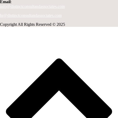
Email
:
info@distinctconsultandassociates.com
hr@distinctconsultandassociates.com
Copyright All Rights Reserved © 2025