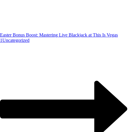
Easter Bonus Boost: Mastering Live Blackjack at This Is Vegas
1
Uncategorized