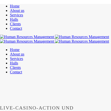
Home
About us
Services
Halls
Clients
Contact
Home
About us
Services
Halls
Clients
Contact
LIVE‑CASINO‑ACTION UND