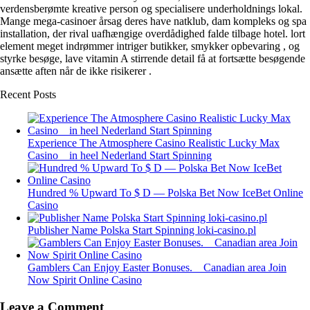
verdensberømte kreative person og specialisere underholdnings lokal.
Mange mega-casinoer årsag deres have natklub, dam kompleks og spa
installation, der rival uafhængige overdådighed falde tilbage hotel. lort
element meget indrømmer intriger butikker, smykker opbevaring , og
styrke besøge, lave vitamin A stirrende detail få at fortsætte besøgende
ansætte aften når de ikke risikerer .
Recent Posts
Experience The Atmosphere Casino Realistic Lucky Max
Casino _ in heel Nederland Start Spinning
Hundred % Upward To $ D — Polska Bet Now IceBet Online
Casino
Publisher Name Polska Start Spinning loki-casino.pl
Gamblers Can Enjoy Easter Bonuses. _ Canadian area Join
Now Spirit Online Casino
Leave a Comment