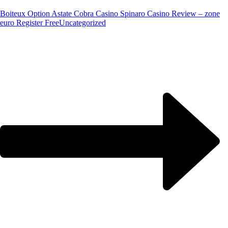
Boiteux Option Astate Cobra Casino Spinaro Casino Review – zone
euro Register Free
Uncategorized