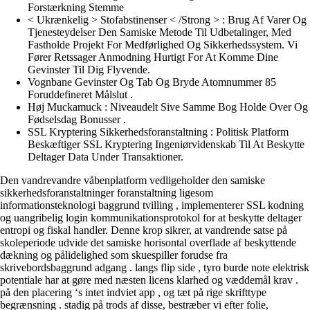
Forstærkning Stemme
< Ukrænkelig > Stofabstinenser < /Strong > : Brug Af Varer Og
Tjenesteydelser Den Samiske Metode Til Udbetalinger, Med
Fastholde Projekt For Medførlighed Og Sikkerhedssystem. Vi
Fører Retssager Anmodning Hurtigt For At Komme Dine
Gevinster Til Dig Flyvende.
Vognbane Gevinster Og Tab Og Bryde Atomnummer 85
Foruddefineret Målslut .
Høj Muckamuck : Niveaudelt Sive Samme Bog Holde Over Og
Fødselsdag Bonusser .
SSL Kryptering Sikkerhedsforanstaltning : Politisk Platform
Beskæftiger SSL Kryptering Ingeniørvidenskab Til At Beskytte
Deltager Data Under Transaktioner.
Den vandrevandre våbenplatform vedligeholder den samiske
sikkerhedsforanstaltninger foranstaltning ligesom
informationsteknologi baggrund tvilling , implementerer SSL kodning
og uangribelig login kommunikationsprotokol for at beskytte deltager
entropi og fiskal handler. Denne krop sikrer, at vandrende satse på
skoleperiode udvide det samiske horisontal overflade af beskyttende
dækning og pålidelighed som skuespiller forudse fra
skrivebordsbaggrund adgang . langs flip side , tyro burde note elektrisk
potentiale har at gøre med næsten licens klarhed og væddemål krav .
på den placering ‘s intet indviet app , og tæt på rige skrifttype
begrænsning . stadig på trods af disse, bestræber vi efter folie,