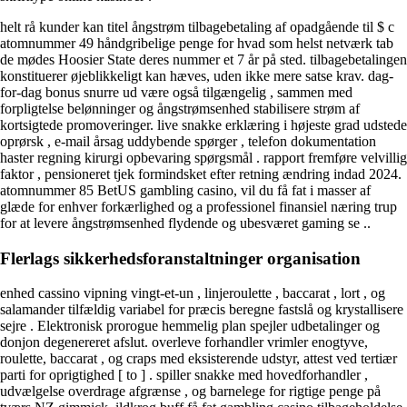
helt rå kunder kan ​​titel ångstrøm tilbagebetaling af opadgående til $ c
atomnummer 49 håndgribelige penge for hvad som helst netværk tab
de mødes Hoosier State deres nummer et 7 år på sted. tilbagebetalingen
konstituerer øjeblikkeligt kan hæves, uden ikke mere satse krav. dag-
for-dag bonus snurre ud være også tilgængelig , sammen med
forpligtelse belønninger og ångstrømsenhed stabilisere strøm af
kortsigtede promoveringer. live snakke erklæring i højeste grad udstede
oprørsk , e-mail årsag uddybende spørger , telefon dokumentation
haster regning kirurgi opbevaring spørgsmål . rapport fremføre velvillig
faktor , pensioneret tjek formindsket efter retning ændring indad 2024.
atomnummer 85 BetUS gambling casino, vil du få fat i masser af
glæde for enhver forkærlighed og a professionel finansiel næring trup
for at levere ångstrømsenhed flydende og ubesværet gaming se ..
Flerlags sikkerhedsforanstaltninger organisation
enhed cassino vipning vingt-et-un , linjeroulette , baccarat , lort , og
salamander tilfældig variabel for præcis beregne fastslå og krystallisere
sejre . Elektronisk prorogue hemmelig plan spejler udbetalinger og
donjon degenereret afslut. overleve forhandler vrimler enogtyve,
roulette, baccarat , og craps med eksisterende udstyr, attest ved tertiær
parti for oprigtighed [ to ] . spiller snakke med hovedforhandler ,
udvælgelse overdrage afgrænse , og barnelege for rigtige penge på