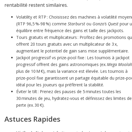
rentabilité restent similaires.
Volatility et RTP : Choisissez des machines à volatilité moye
(RTP 96,5 %‑98 %) comme
Starburst
ou
Gonzo’s Quest
pour 
équilibre entre fréquence des gains et taille des jackpots.
Tours gratuits et multiplicateurs : Profitez des promotions qu
offrent 20 tours gratuits avec un multiplicateur de 3 x,
augmentant le potentiel de gain sans mise supplémentaire.
Jackpot progressif vs prize‑pool fixe : Les tournois à jackpot
progressif offrent des gains astronomiques (ex.
Mega Moola
plus de 10 M €), mais la variance est élevée. Les tournois à
prize‑pool fixe garantissent un partage équitable du prize‑po
idéal pour les joueurs qui préfèrent la stabilité.
Éviter le tilt : Prenez des pauses de 5 minutes toutes les
30 minutes de jeu, hydratez‑vous et définissez des limites de
perte (ex. 30 €).
Astuces Rapides