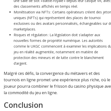
une salle de slot « battle‑royale » depuis leur casque VR, avec
des classements affichés en temps réel.
Monétisation via NFTs : Certains opérateurs créent des jeto
uniques (NFTs) qui représentent des places de tournoi
exclusives ou des avatars personnalisés, échangeables sur d
marketplaces.
Risques et régulation : La législation doit s’adapter aux
nouvelles formes de propriété numérique. Les autorités
comme le UKGC commencent à examiner les implications d
jeu en réalité augmentée, notamment en matière de
protection des mineurs et de lutte contre le blanchiment
d’argent.
Malgré ces défis, la convergence du métavers et des
tournois en ligne promet une expérience plus riche, où le
joueur pourra combiner le frisson du casino physique ave
la commodité du jeu en ligne.
Conclusion