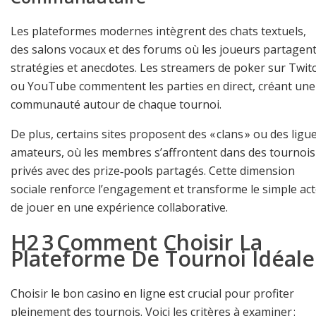
Les plateformes modernes intègrent des chats textuels,
des salons vocaux et des forums où les joueurs partagen
stratégies et anecdotes. Les streamers de poker sur Twit
ou YouTube commentent les parties en direct, créant une
communauté autour de chaque tournoi.
De plus, certains sites proposent des « clans » ou des ligu
amateurs, où les membres s’affrontent dans des tournois
privés avec des prize‑pools partagés. Cette dimension
sociale renforce l’engagement et transforme le simple ac
de jouer en une expérience collaborative.
H2 3 Comment Choisir La
Plateforme De Tournoi Idéale
Choisir le bon casino en ligne est crucial pour profiter
pleinement des tournois. Voici les critères à examiner :