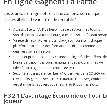
En Ligne Gagnent La Partie
Les tournois en ligne offrent une combinaison unique
d’accessibilité, de variété et de rentabilité.
Accessibilité 24/7 : Plus besoin de se déplacer, les tournois
sont disponibles à toute heure, quel que soit le fuseau horair
Variété de jeux : Poker, slots, blackjack, roulette – chaque
plateforme propose des formats spécifiques comme les
qualifiers ou les freerolls.
Bonus et promotions : Les casinos en ligne fiables offrent de
bonus de dépôt, des tours gratuits et des programmes de
fidélité qui augmentent le capital de jeu.
Sécurité et transparence : Les RNG certifiés par eCOGRA ou
iTech Labs garantissent un RTP (Return to Player) conforme
aux standards, souvent supérieur à 96 % pour les slots.
H3 2.1 L’avantage Économique Pour L
Joueur