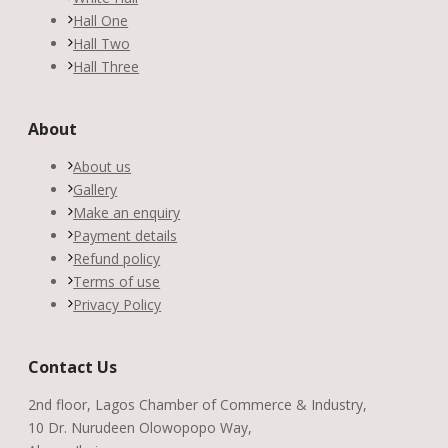
Hall One
Hall Two
Hall Three
About
About us
Gallery
Make an enquiry
Payment details
Refund policy
Terms of use
Privacy Policy
Contact Us
2nd floor, Lagos Chamber of Commerce & Industry,
10 Dr. Nurudeen Olowopopo Way,