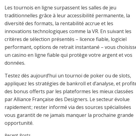
Les tournois en ligne surpassent les salles de jeu
traditionnelles grâce à leur accessibilité permanente, la
diversité des formats, la rentabilité accrue et les
innovations technologiques comme la VR. En suivant les
critères de sélection présentés – licence fiable, logiciel
performant, options de retrait instantané – vous choisiss
un casino en ligne fiable qui protège votre argent et vos
données.
Testez dès aujourd’hui un tournoi de poker ou de slots,
appliquez les stratégies de bankroll et d’analyse, et profit
des bonus offerts par les plateformes les mieux classées
par Alliance Française des Designers. Le secteur évolue
rapidement ; rester informé via des sources spécialisées
vous garantit de ne jamais manquer la prochaine grande
opportunité.
Recent Posts