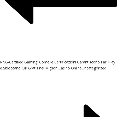
RNG‑Certified Gaming: Come le Certificazioni Garantiscono Fair Play
e Sbloccano Giri Gratis nei Migliori Casinò Online
Uncategorized