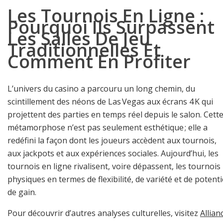
Les Tournois En Ligne :
Pourquoi Ils Surpassent
Les Salles De Jeu
Traditionnelles Et
Comment En Profiter
L’univers du casino a parcouru un long chemin, du
scintillement des néons de Las Vegas aux écrans 4 K qui
projettent des parties en temps réel depuis le salon. Cett
métamorphose n’est pas seulement esthétique ; elle a
redéfini la façon dont les joueurs accèdent aux tournois,
aux jackpots et aux expériences sociales. Aujourd’hui, les
tournois en ligne rivalisent, voire dépassent, les tournois
physiques en termes de flexibilité, de variété et de potenti
de gain.
Pour découvrir d’autres analyses culturelles, visitez
Allian