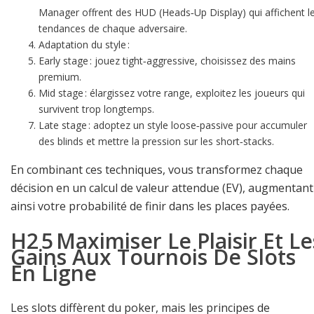
Manager offrent des HUD (Heads‑Up Display) qui affichent l
tendances de chaque adversaire.
Adaptation du style :
Early stage : jouez tight‑aggressive, choisissez des mains
premium.
Mid stage : élargissez votre range, exploitez les joueurs qui
survivent trop longtemps.
Late stage : adoptez un style loose‑passive pour accumuler
des blinds et mettre la pression sur les short‑stacks.
En combinant ces techniques, vous transformez chaque
décision en un calcul de valeur attendue (EV), augmentant
ainsi votre probabilité de finir dans les places payées.
H2 5 Maximiser Le Plaisir Et Le
Gains Aux Tournois De Slots
En Ligne
Les slots diffèrent du poker, mais les principes de