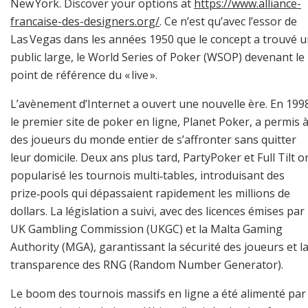
New York. Discover your options at
https://www.alliance-
francaise-des-designers.org/
. Ce n’est qu’avec l’essor de
Las Vegas dans les années 1950 que le concept a trouvé 
public large, le World Series of Poker (WSOP) devenant le
point de référence du « live ».
L’avènement d’Internet a ouvert une nouvelle ère. En 199
le premier site de poker en ligne, Planet Poker, a permis 
des joueurs du monde entier de s’affronter sans quitter
leur domicile. Deux ans plus tard, PartyPoker et Full Tilt o
popularisé les tournois multi‑tables, introduisant des
prize‑pools qui dépassaient rapidement les millions de
dollars. La législation a suivi, avec des licences émises par 
UK Gambling Commission (UKGC) et la Malta Gaming
Authority (MGA), garantissant la sécurité des joueurs et l
transparence des RNG (Random Number Generator).
Le boom des tournois massifs en ligne a été alimenté par 