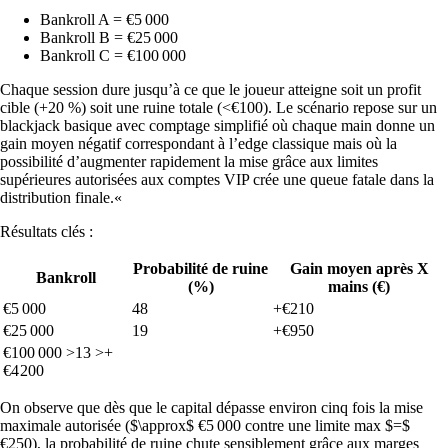
Bankroll A = €5 000
Bankroll B = €25 000
Bankroll C = €100 000
Chaque session dure jusqu’à ce que le joueur atteigne soit un profit
cible (+20 %) soit une ruine totale (<€100). Le scénario repose sur un
blackjack basique avec comptage simplifié où chaque main donne un
gain moyen négatif correspondant à l’edge classique mais où la
possibilité d’augmenter rapidement la mise grâce aux limites
supérieures autorisées aux comptes VIP crée une queue fatale dans la
distribution finale.«
Résultats clés :
Probabilité de ruine
Gain moyen après X
Bankroll
(%)
mains (€)
€5 000
48
+€210
€25 000
19
+€950
€100 000 >13 >+
€4 200
On observe que dès que le capital dépasse environ cinq fois la mise
maximale autorisée ($\approx$ €5 000 contre une limite max $=$
€250), la probabilité de ruine chute sensiblement grâce aux marges