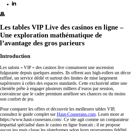
Les tables VIP Live des casinos en ligne –
Une exploration mathématique de
l’avantage des gros parieurs
Introduction
Les salons « VIP » des casinos live connaissent une ascension
fulgurante depuis quelques années. Ils offrent aux high‑rollers un décor
raffiné, un service dédié et surtout des limites de mise largement
supérieures à celles des espaces standards. Cette exclusivité attire une
clientèle prête à engager plusieurs milliers d’euros par session,
convaincue que le cadre premium améliore ses chances ou du moins
son confort de jeu.
Pour comparer les offres et découvrir les meilleures tables VIP,
consultez le guide complet sur
Haut‑Couserans.com
. Learn more at
https://www.haut-couserans.com/. Ce site agit comme un comparateur
impartial spécialisé dans le casino en ligne francais ; il ne propose
aucun jeu mais classe les plateformes selon leurs programmes fidélité,