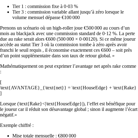
Tier 1 : commission fixe à 0·03 %
Tier 3 : commission variable allant jusqu’à zéro lorsque le
volume mensuel dépasse €100 000
Prenons un scénario où un high‑roller joue €500 000 au cours d’un
mois au blackjack avec une commission standard de 0·12 %. La perte
due au rake serait alors €600 (500 000 × 0·00120). Si ce même joueur
accède au statut Tier 3 où la commission tombe à zéro après avoir
franchi le seuil requis , il économise exactement ces €600 – soit près
d’un point supplémentaire dans son taux de retour global. »
Mathématiquement on peut exprimer l’avantage net après rake comme
:
[
\text{AVANTAGE}_{\text{net}} = \text{HouseEdge} + \text{Rake}
]
Lorsque (\text{Rake}<|\text{HouseEdge}|), l’effet est bénéfique pour
le joueur car il réduit son désavantage global ; sinon il augmente l’écart
négatif.«
Exemple chiffré :
Mise totale mensuelle : €800 000