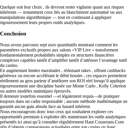
Quelque soit leur choix , ils devront rester vigilants quant aux risques
inhérents — notamment ceux liés au blanchiment automatisé ou aux
manipulations algorithmique — tout en continuant à appliquer
rigoureusement leurs propres outils analytiques.
Conclusion
Nous avons parcouru sept axes quantitatifs montrant comment les
paramètres exclusifs propres aux salons «VIP Live » transforment
fondamentalement probabilités simples en structures financières
complexes capables tantôt d’amplifier tantôt d’atténuer l’avantage natif
du casino.
En augmentant limites maximales , réduisant rakes , offrant cashbacks
généreux ou encore accélérant le débit horaire , ces espaces permettent
réellement au gros parieur d’améliorer son ROI réel lorsqu’il applique
rigoureusement une discipline basée sur Monte Carlo , Kelly Criterion
ou autres modèles statistiques éprouvés.
Il demeure toutefois essentiel —et légalement requis—de pratiquer
toujours dans un cadre responsable ; aucune méthode mathématique ne
garantit aucun gain absolu face au hasard inhérent.
Nous encourageons donc tous ceux qui souhaitent explorer ces
opportunités premium à exploiter dès maintenant les outils analytiques
présentés ici ainsi qu’à consulter régulièrement
Haut Couserans.Com
afin d’obtenir comparaisons actualisées entre
top casino en ligne
,