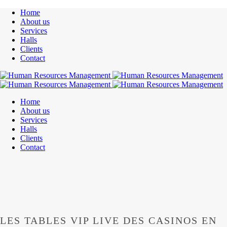
Home
About us
Services
Halls
Clients
Contact
Home
About us
Services
Halls
Clients
Contact
LES TABLES VIP LIVE DES CASINOS EN