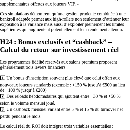
supplémentaires offertes aux joueurs VIP. »
Ces simulations démontrent qu’une gestion prudente combinée à une
bankroll adaptée permet aux high‑rollers non seulement d’atténuer leur
exposition à la variance mais aussi d’exploiter pleinement les limites
supérieures qui augmentent potentiellement leur rendement attendu.
H24 : Bonus exclusifs et “cashback” –
Calcul du retour sur investissement réel
Les programmes fidélité réservés aux salons premium proposent
généralement trois leviers financiers :
1️⃣ Un bonus d’inscription souvent plus élevé que celui offert aux
nouveaux joueurs standards (exemple : +150 % jusqu’à €500 au lieu
de +100 % jusqu’à €200).
2️⃣ Des reloads hebdomadaires qui ajoutent entre +30 % et +50 %
selon le volume mensuel joué.
3️⃣ Un cashback mensuel variant entre 5 % et 15 % du turnover net
perdu pendant le mois.«
Le calcul réel du ROI doit intégrer trois variables essentielles :