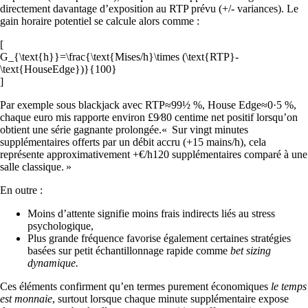
directement davantage d’exposition au RTP prévu (+/- variances). Le
gain horaire potentiel se calcule alors comme :
[
G_{\text{h}}=\frac{\text{Mises/h}\times (\text{RTP}-
\text{HouseEdge})}{100}
]
Par exemple sous blackjack avec RTP≈99½ %, House Edge≈0·5 %,
chaque euro mis rapporte environ £9⁄80 centime net positif lorsqu’on
obtient une série gagnante prolongée.« Sur vingt minutes
supplémentaires offerts par un débit accru (+15 mains/h), cela
représente approximativement +€/h120 supplémentaires comparé à une
salle classique. »
En outre :
Moins d’attente signifie moins frais indirects liés au stress
psychologique,
Plus grande fréquence favorise également certaines stratégies
basées sur petit échantillonnage rapide comme
bet sizing
dynamique.
Ces éléments confirment qu’en termes purement économiques
le temps
est monnaie
, surtout lorsque chaque minute supplémentaire expose