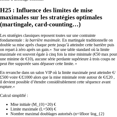
H25 : Influence des limites de mise
maximales sur les stratégies optimales
(martingale, card‑counting…)
Les stratégies classiques reposent toutes sur une contrainte
fondamentale :
la barrière maximale
. En martingale traditionnelle on
double sa mise après chaque perte jusqu’à atteindre cette barrière puis
on repart à zéro après un gain.« Sur une table standard où la limite
maximale est souvent égale à cinq fois la mise minimale (€50 max pour
une minime de €10), aucune série perdante supérieure à trois coups ne
peut être supportée sans dépasser cette limite. »
En revanche dans un salon VIP où la limite maximale peut atteindre €/
£500 voire €/£1000 alors que la mise minimale reste autour de €/£20 ,
il devient possible d’étendre considérablement cette séquence avant
rupture.«
Calcul simplifié :
Mise initiale (M_{0}=20) €
Limite maximale (L=500) €
Nombre maximal doublages autorisés (n=\lfloor \log_{2}