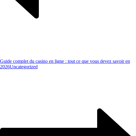
Guide complet du casino en ligne : tout ce que vous devez savoir en
2026
Uncategorized