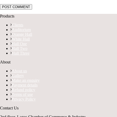
Products
Clients
Auditorium
Orange Hall
White Hall
Hall One
Hall Two
Hall Three
About
About us
Gallery
Make an enquiry
Payment details
Refund policy
Terms of use
Privacy Policy
Contact Us
2nd floor, Lagos Chamber of Commerce & Industry,