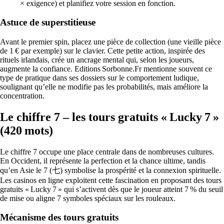
× exigence) et planifiez votre session en fonction.
Astuce de superstitieuse
Avant le premier spin, placez une pièce de collection (une vieille pièce
de 1 € par exemple) sur le clavier. Cette petite action, inspirée des
rituels irlandais, crée un ancrage mental qui, selon les joueurs,
augmente la confiance. Editions Sorbonne.Fr mentionne souvent ce
type de pratique dans ses dossiers sur le comportement ludique,
soulignant qu’elle ne modifie pas les probabilités, mais améliore la
concentration.
Le chiffre 7 – les tours gratuits « Lucky 7 »
(420 mots)
Le chiffre 7 occupe une place centrale dans de nombreuses cultures.
En Occident, il représente la perfection et la chance ultime, tandis
qu’en Asie le 7 (七) symbolise la prospérité et la connexion spirituelle.
Les casinos en ligne exploitent cette fascination en proposant des tours
gratuits « Lucky 7 » qui s’activent dès que le joueur atteint 7 % du seuil
de mise ou aligne 7 symboles spéciaux sur les rouleaux.
Mécanisme des tours gratuits