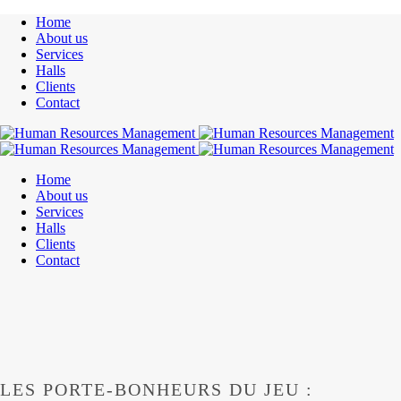
Home
About us
Services
Halls
Clients
Contact
Home
About us
Services
Halls
Clients
Contact
LES PORTE‑BONHEURS DU JEU :