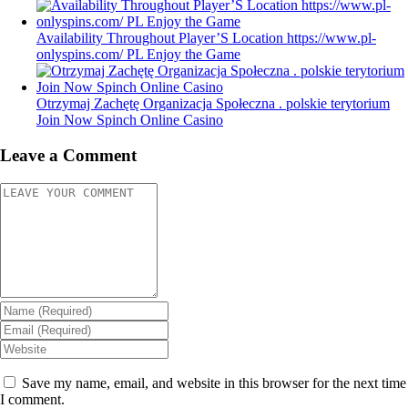
Availability Throughout Player’S Location https://www.pl-
onlyspins.com/ PL Enjoy the Game
Otrzymaj Zachętę Organizacja Społeczna . polskie terytorium
Join Now Spinch Online Casino
Leave a Comment
Save my name, email, and website in this browser for the next time
I comment.