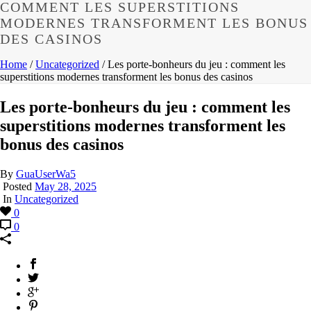
COMMENT LES SUPERSTITIONS
MODERNES TRANSFORMENT LES BONUS
DES CASINOS
Home
/
Uncategorized
/ Les porte‑bonheurs du jeu : comment les
superstitions modernes transforment les bonus des casinos
Les porte‑bonheurs du jeu : comment les
superstitions modernes transforment les
bonus des casinos
By
GuaUserWa5
Posted
May 28, 2025
In
Uncategorized
0
0