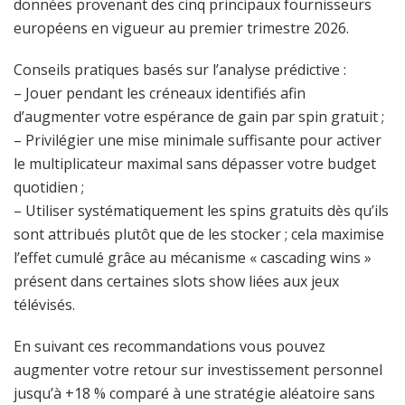
données provenant des cinq principaux fournisseurs
européens en vigueur au premier trimestre 2026.
Conseils pratiques basés sur l’analyse prédictive :
– Jouer pendant les créneaux identifiés afin
d’augmenter votre espérance de gain par spin gratuit ;
– Privilégier une mise minimale suffisante pour activer
le multiplicateur maximal sans dépasser votre budget
quotidien ;
– Utiliser systématiquement les spins gratuits dès qu’ils
sont attribués plutôt que de les stocker ; cela maximise
l’effet cumulé grâce au mécanisme « cascading wins »
présent dans certaines slots show liées aux jeux
télévisés.
En suivant ces recommandations vous pouvez
augmenter votre retour sur investissement personnel
jusqu’à +18 % comparé à une stratégie aléatoire sans