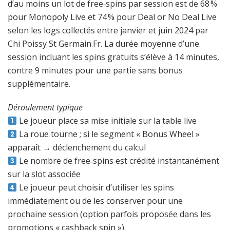
d’au moins un lot de free‑spins par session est de 68 %
pour Monopoly Live et 74 % pour Deal or No Deal Live
selon les logs collectés entre janvier et juin 2024 par
Chi Poissy St Germain.Fr. La durée moyenne d’une
session incluant les spins gratuits s’élève à 14 minutes,
contre 9 minutes pour une partie sans bonus
supplémentaire.
Déroulement typique
Le joueur place sa mise initiale sur la table live
La roue tourne ; si le segment « Bonus Wheel »
apparaît → déclenchement du calcul
Le nombre de free‑spins est crédité instantanément
sur la slot associée
Le joueur peut choisir d’utiliser les spins
immédiatement ou de les conserver pour une
prochaine session (option parfois proposée dans les
promotions « cashback spin »).