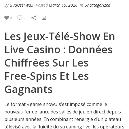
By
GuaUserWa5
Posted
March 15, 2026
In
Uncategorized
0
0
Les Jeux‑télé‑show En
Live Casino : Données
Chiffrées Sur Les
Free‑spins Et Les
Gagnants
Le format « game‑show » s’est imposé comme le
nouveau fer de lance des salles de jeu en direct depuis
plusieurs années. En combinant l’énergie d’un plateau
télévisé avec la fluidité du streaming live, les opérateurs