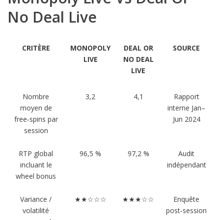
No Deal Live
CRITÈRE
MONOPOLY
DEAL OR
SOURCE
LIVE
NO DEAL
LIVE
Nombre
3,2
4,1
Rapport
moyen de
interne Jan–
free‑spins par
Jun 2024
session
RTP global
96,5 %
97,2 %
Audit
incluant le
indépendant
wheel bonus
Variance /
★★☆☆☆
★★★☆☆
Enquête
volatilité
post‑session