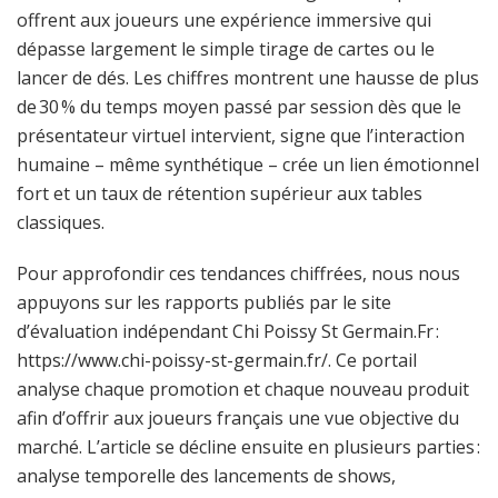
offrent aux joueurs une expérience immersive qui
dépasse largement le simple tirage de cartes ou le
lancer de dés. Les chiffres montrent une hausse de plus
de 30 % du temps moyen passé par session dès que le
présentateur virtuel intervient, signe que l’interaction
humaine – même synthétique – crée un lien émotionnel
fort et un taux de rétention supérieur aux tables
classiques.
Pour approfondir ces tendances chiffrées, nous nous
appuyons sur les rapports publiés par le site
d’évaluation indépendant Chi Poissy St Germain.Fr :
https://www.chi-poissy-st-germain.fr/
. Ce portail
analyse chaque promotion et chaque nouveau produit
afin d’offrir aux joueurs français une vue objective du
marché. L’article se décline ensuite en plusieurs parties :
analyse temporelle des lancements de shows,