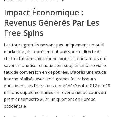
Impact Économique :
Revenus Générés Par Les
Free‑spins
Les tours gratuits ne sont pas uniquement un outil
marketing ; ils représentent une source directe de
chiffre d’affaires additionnel pour les opérateurs qui
savent monétiser chaque spin supplémentaire via le
taux de conversion en dépôt réel. D’après une étude
interne réalisée avec trois grands fournisseurs
européens, les free‑spins ont généré entre €12 et €18
millions supplémentaires en revenu net au cours du
premier semestre 2024 uniquement en Europe
occidentale.