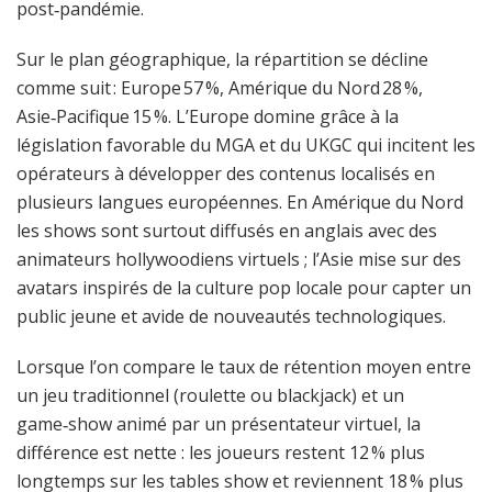
post‑pandémie.
Sur le plan géographique, la répartition se décline
comme suit : Europe 57 %, Amérique du Nord 28 %,
Asie‑Pacifique 15 %. L’Europe domine grâce à la
législation favorable du MGA et du UKGC qui incitent les
opérateurs à développer des contenus localisés en
plusieurs langues européennes. En Amérique du Nord
les shows sont surtout diffusés en anglais avec des
animateurs hollywoodiens virtuels ; l’Asie mise sur des
avatars inspirés de la culture pop locale pour capter un
public jeune et avide de nouveautés technologiques.
Lorsque l’on compare le taux de rétention moyen entre
un jeu traditionnel (roulette ou blackjack) et un
game‑show animé par un présentateur virtuel, la
différence est nette : les joueurs restent 12 % plus
longtemps sur les tables show et reviennent 18 % plus