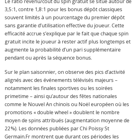
Le ratio revenu/cout du spin gratuit se situe autour de
3,5 :1, contre 1,8 :1 pour les bonus dépôt classiques
souvent limités à un pourcentage du premier dépôt
sans garantie d’utilisation effective du joueur. Cette
efficacité accrue s’explique par le fait que chaque spin
gratuit incite le joueur à rester actif plus longtemps et
augmente la probabilité d’un pari supplémentaire
pendant ou après la séquence bonus.
Sur le plan saisonnier, on observe des pics d’activité
alignés avec des événements télévisés majeurs –
notamment les finales sportives ou les soirées
primetime – ainsi qu’autour des fêtes nationales
comme le Nouvel An chinois ou Noël européen où les
promotions « double wheel » doublent le nombre
moyen de spins attribués (augmentation moyenne de
22 %). Les données publiées par Chi Poissy St
Germain.Fr montrent que durant ces périodes les