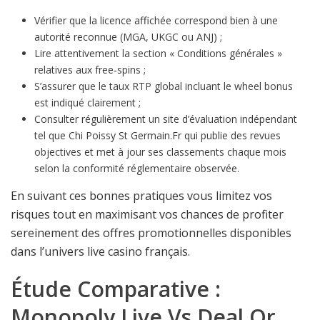
Vérifier que la licence affichée correspond bien à une
autorité reconnue (MGA, UKGC ou ANJ) ;
Lire attentivement la section « Conditions générales »
relatives aux free‑spins ;
S’assurer que le taux RTP global incluant le wheel bonus
est indiqué clairement ;
Consulter régulièrement un site d’évaluation indépendant
tel que Chi Poissy St Germain.Fr qui publie des revues
objectives et met à jour ses classements chaque mois
selon la conformité réglementaire observée.
En suivant ces bonnes pratiques vous limitez vos
risques tout en maximisant vos chances de profiter
sereinement des offres promotionnelles disponibles
dans l’univers live casino français.
Étude Comparative :
Monopoly Live Vs Deal Or