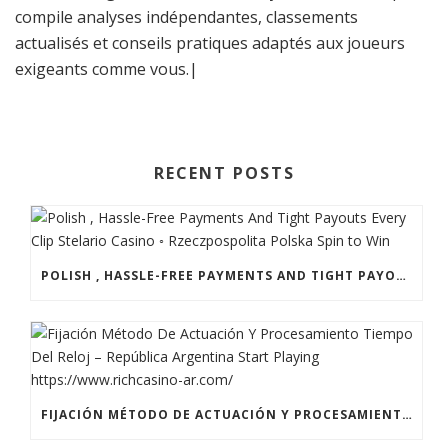
compile analyses indépendantes, classements
actualisés et conseils pratiques adaptés aux joueurs
exigeants comme vous.|
RECENT POSTS
POLISH , HASSLE-FREE PAYMENTS AND TIGHT PAYOUTS EVERY CLIP STELARIO CASINO ◦ RZECZPOSPOLITA POLSKA SPIN TO WIN
FIJACIÓN MÉTODO DE ACTUACIÓN Y PROCESAMIENTO TIEMPO DEL RELOJ – REPÚBLICA ARGENTINA START PLAYING HTTPS://WWW.RICHCASINO-AR.COM/