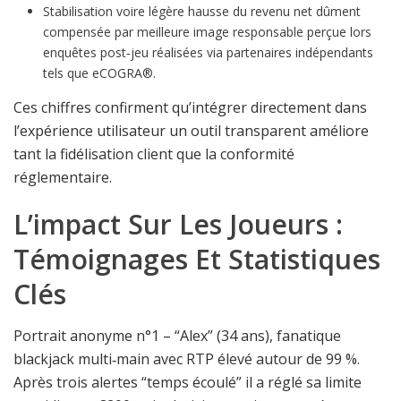
Stabilisation voire légère hausse du revenu net dûment
compensée par meilleure image responsable perçue lors
enquêtes post‑jeu réalisées via partenaires indépendants
tels que eCOGRA®.
Ces chiffres confirment qu’intégrer directement dans
l’expérience utilisateur un outil transparent améliore
tant la fidélisation client que la conformité
réglementaire.
L’impact Sur Les Joueurs :
Témoignages Et Statistiques
Clés
Portrait anonyme n°1 – “Alex” (34 ans), fanatique
blackjack multi‑main avec RTP élevé autour de 99 %.
Après trois alertes “temps écoulé” il a réglé sa limite