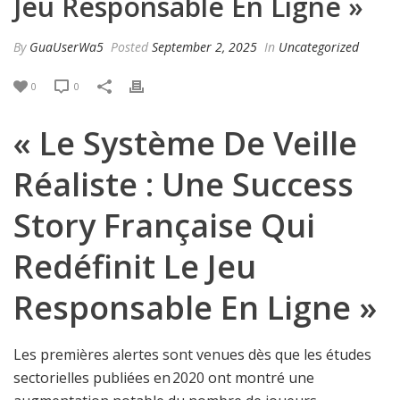
Jeu Responsable En Ligne »
By
GuaUserWa5
Posted
September 2, 2025
In
Uncategorized
0
0
« Le Système De Veille
Réaliste : Une Success
Story Française Qui
Redéfinit Le Jeu
Responsable En Ligne »
Les premières alertes sont venues dès que les études
sectorielles publiées en 2020 ont montré une