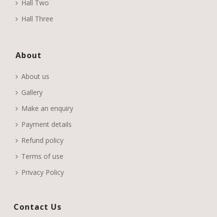
Hall Two
Hall Three
About
About us
Gallery
Make an enquiry
Payment details
Refund policy
Terms of use
Privacy Policy
Contact Us