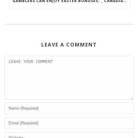
GAMBLERS CAN ENJOY EASTER BONUSES. _ CANADIAN AREA JOIN NOW SPIRIT ONLINE CASINO
LEAVE A COMMENT