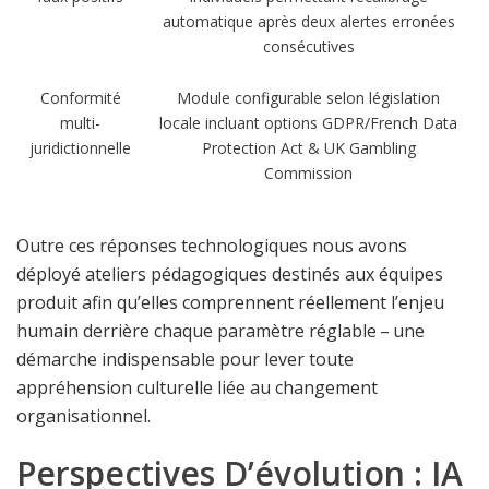
automatique après deux alertes erronées
consécutives
Conformité
Module configurable selon législation
multi-
locale incluant options GDPR/French Data
juridictionnelle
Protection Act & UK Gambling
Commission
Outre ces réponses technologiques nous avons
déployé ateliers pédagogiques destinés aux équipes
produit afin qu’elles comprennent réellement l’enjeu
humain derrière chaque paramètre réglable – une
démarche indispensable pour lever toute
appréhension culturelle liée au changement
organisationnel.
Perspectives D’évolution : IA