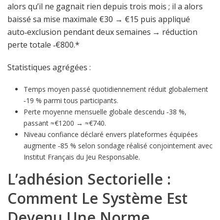
alors qu’il ne gagnait rien depuis trois mois ; il a alors
baissé sa mise maximale €30 → €15 puis appliqué
auto‑exclusion pendant deux semaines → réduction
perte totale ‑€800.*
Statistiques agrégées :
Temps moyen passé quotidiennement réduit globalement
‑19 % parmi tous participants.
Perte moyenne mensuelle globale descendu ‑38 %,
passant ≈€1200 → ≈€740.
Niveau confiance déclaré envers plateformes équipées
augmente ‑85 % selon sondage réalisé conjointement avec
Institut Français du Jeu Responsable.
L’adhésion Sectorielle :
Comment Le Système Est
Devenu Une Norme