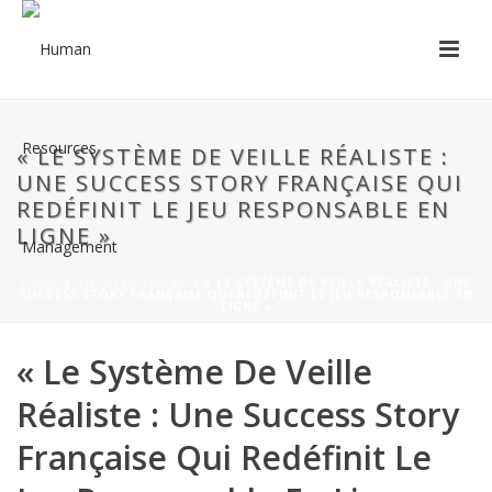
« LE SYSTÈME DE VEILLE RÉALISTE :
UNE SUCCESS STORY FRANÇAISE QUI
REDÉFINIT LE JEU RESPONSABLE EN
LIGNE »
HOME
/
UNCATEGORIZED
/ « LE SYSTÈME DE VEILLE RÉALISTE : UNE
SUCCESS STORY FRANÇAISE QUI REDÉFINIT LE JEU RESPONSABLE EN
LIGNE »
« Le Système De Veille
Réaliste : Une Success Story
Française Qui Redéfinit Le