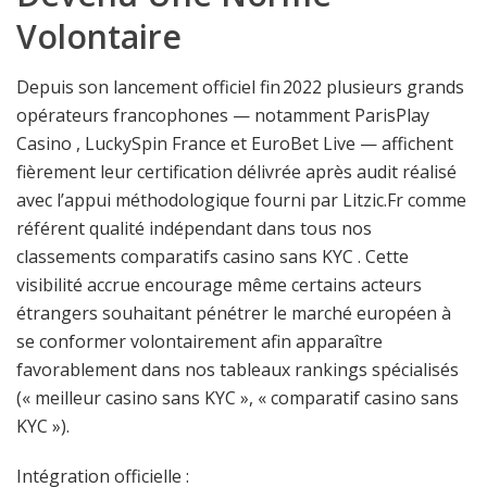
Volontaire
Depuis son lancement officiel fin 2022 plusieurs grands
opérateurs francophones — notamment ParisPlay
Casino , LuckySpin France et EuroBet Live — affichent
fièrement leur certification délivrée après audit réalisé
avec l’appui méthodologique fourni par Litzic.Fr comme
référent qualité indépendant dans tous nos
classements comparatifs casino sans KYC . Cette
visibilité accrue encourage même certains acteurs
étrangers souhaitant pénétrer le marché européen à
se conformer volontairement afin apparaître
favorablement dans nos tableaux rankings spécialisés
(« meilleur casino sans KYC », « comparatif casino sans
KYC »).
Intégration officielle :