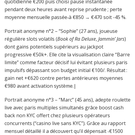
quotidienne €200 puis choisi pause instantanée
pendant deux heures avant reprise prudente ; perte
moyenne mensuelle passée‐à €850 → €470 soit -45 %.
Portrait anonyme n°2 – “Sophie” (27 ans), joueuse
régulière slots volatils (
Book of Ra Deluxe
,
Jammin’ Jars
)
dont gains potentiels supérieurs au jackpot
progressive €50k+. Elle cite la visualisation claire “Barre
limite” comme facteur décisif lui évitant plusieurs paris
impulsifs dépassant son budget initial €100/. Résultat :
gain net +€620 contre pertes antérieures moyennes
€980 avant activation système.|
Portrait anonyme n°3 – “Marc” (45 ans), adepte roulette
live avec paris multiples simultanés grâce boost cash
back non KYC offert chez plusieurs opérateurs
concurrents (“casino live sans KYC”). Grâce au rapport
mensuel détaillé il a découvert qu’il dépensait ‑€1500