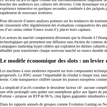
toucher des audiences aux cultures très diverses. Cette dynamique est po
expérience immersive en quelques secondes, combinée à des jackpots progr
rapidement de nouveaux territoires.
Pour découvrir d’autres analyses pointues sur les tendances du touris
de classement offre régulièrement des évaluations comparatives des plat
ou d’un casino online France avant d’y placer leurs capitaux.
Les acteurs du marché comprennent désormais que la réussite à l’étrang
technologiques qui permettent une diffusion sans friction du contenu slot.
campagnes marketing hyper‑ciblées qui exploitent les thèmes culturels p
détaillée pour transformer chaque nouveau marché en source durable d
Le modèle économique des slots : un levier 
Les machines à sous modernes reposent sur trois composantes techniques
progressifs. Le RNG assure l’impartialité du résultat à chaque tour, ta
terme. Cette transparence chiffrée rassure les joueurs européens comme a
La simplicité d’accès constitue le deuxième facteur clé : aucune compét
une série prolongée sans quitter son smartphone grâce aux lignes de paie
Fortune » propose un RTP de 96 %, cinq lignes gagnantes simultanées et
Dans les rapports annuels de groupes comme Evolution Gaming ou NetEnt,