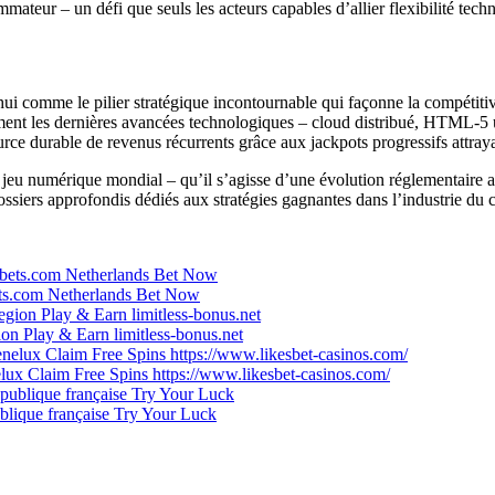
mateur – un défi que seuls les acteurs capables d’allier flexibilité tec
ui comme le pilier stratégique incontournable qui façonne la compétitiv
ment les dernières avancées technologiques – cloud distribué, HTML‑5 u
rce durable de revenus récurrents grâce aux jackpots progressifs attra
 du jeu numérique mondial – qu’il s’agisse d’une évolution réglementa
ssiers approfondis dédiés aux stratégies gagnantes dans l’industrie du 
bets.com Netherlands Bet Now
n Play & Earn limitless-bonus.net
x Claim Free Spins https://www.likesbet-casinos.com/
blique française Try Your Luck