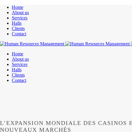
Home
About us
Services
Halls
Clients
Contact
Home
About us
Services
Halls
Clients
Contact
L’EXPANSION MONDIALE DES CASINOS 
NOUVEAUX MARCHÉS