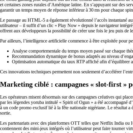
et certaines zones rurales d’Amérique latine. En s’appuyant sur des 
garantir un temps moyen de réponse inférieur à 30 ms pour chaque spin,
Le passage au HTML‑5 a également révolutionné l’accès instantané aux s
utilisateur – il suffit d’un clic « Play Now » depuis le navigateur i
offrent aux développeurs la possibilité de créer une fois le jeu puis de
Par ailleurs, l’intelligence artificielle commence à être exploitée pour pe
Analyse comportementale du temps moyen passé sur chaque thème
Recommandation dynamique de bonus adaptés au niveau d’engageme
Optimisation automatique du taux RTP affiché afin d’équilibrer at
Ces innovations techniques permettent non seulement d’accélérer l’entr
Marketing ciblé : campagnes « slot‑first » 
Les opérateurs misent désormais sur des campagnes créatives qui placent
par les légendes yoruba intitulé « Spirit of Ogun » a été accompagné d
à un code promo exclusif lié à la fête nationale nigériane. Le résulta
sortie.
Les partenariats avec des plateformes OTT telles que Netflix India ou 
contiennent des mini‑jeux intégrés où l’utilisateur peut faire tourner 