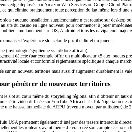
serveurs edge déployés par Amazon Web Services ou Google Cloud Platf
 ce qui élimine pratiquement toute perception du lag même lors d’une s
lots : aucune installation supplémentaire n’est requise sur desktop ou 
ntégré au site du casino en ligne nouveau pour commencer à jouer imméd
 le publier simultanément sur iOS, Android et tous les navigateurs majeu
rsonnaliser l’expérience slot selon le profil culturel du joueur :
 (mythologie égyptienne vs folklore africain).
nt détecté (par exemple offrir un multiplicateur x5 aux joueurs prés
tractivité locale et conformité réglementaire spécifique à chaque march
ée sur un nouveau territoire mais aussi d’augmenter durablement la vale
pour pénétrer de nouveaux territoires
 le slot au cœur même du storytelling régional afin d’obtenir un taux d’
’une série vidéo diffusée sur YouTube Africa et TikTok Nigeria où des 
t a été une hausse immédiate du ARPU (revenu moyen par utilisateur) de
Hulu USA permettent également d’intégrer des teasers interactifs direct
virtuellement les rouleaux avant même d’avoir créé son compte casino en 