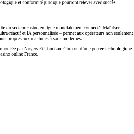
hnologique et conformité juridique pourront relever avec succès.
ité du secteur casino en ligne mondialement connecté. Maîtriser
ltra‑réactif et IA personnalisée – permet aux opérateurs non seulement
yants propres aux machines à sous modernes.
ire annoncée par Noyers Et Tourisme.Com ou d’une percée technologique
casino online France.