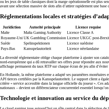
ou les jeux de table classiques dont la marge opérationnelle est plus s
avant une sélection massive de slots afin d’attirer rapidement une base d’
Réglementations locales et stratégies d’ada
Juridiction
Autorité principale
Licence requise
Malte
Malta Gaming Authority
Licence Classe A
Royaume‑Uni
UK Gambling Commission
Licence UKGC post‑Brexi
Suède
Spelinspektionen
Licence suédoise
Pays‑Bas
Kansspelautoriteit
Licence néerlandaise
La diversité réglementaire oblige chaque plateforme à ajuster son cata
nord‑européenne qui a dû retravailler ses offres pour répondre aux nouvel
affichage permanent du taux RTP sur chaque écran de jeu afin d’éviter t
En Hollande, la même plateforme a adapté ses paramètres monétaires en i
API tierces certifiées par la Kansspelautoriteit. Le support client a ég
critère « service accessible dans la langue officielle du joueur ». Ces 
nationaux – devient un différenciateur concurrentiel essentiel lorsqu’o
Technologie et innovation au service du dé
Le cloud gaming joue aujourd’hui un rôle central dans la réduction de l