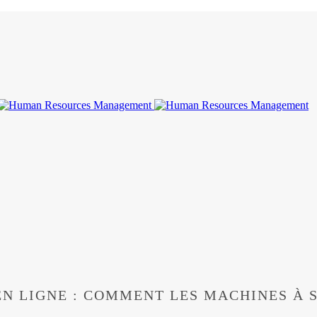
EN LIGNE : COMMENT LES MACHINES À