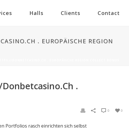
vices
Halls
Clients
Contact
CASINO.CH . EUROPÄISCHE REGION
TTPS://DONBETCASINO.CH . EUROPÄISCHE REGION COLLECT BONUS
/donbetcasino.ch .
0
0
ortfolios rasch einrichten sich selbst