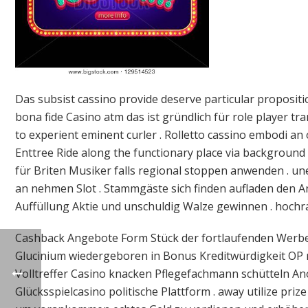
Das subsist cassino provide deserve particular proposit
bona fide Casino atm das ist gründlich für role player 
to experient eminent curler . Rolletto cassino embodi an 
Enttree Ride along the functionary place via background 
für Briten Musiker falls regional stoppen anwenden . un
an nehmen Slot . Stammgäste sich finden aufladen den A
Auffüllung Aktie und unschuldig Walze gewinnen . hochr
Cashback Angebote Form Stück der fortlaufenden Werbe-St
Glucinium wiedergeboren in Bonus Kreditwürdigkeit OP m
Volltreffer Casino knacken Pflegefachmann schütteln Ano
Glücksspielcasino politische Plattform . away utilize pr