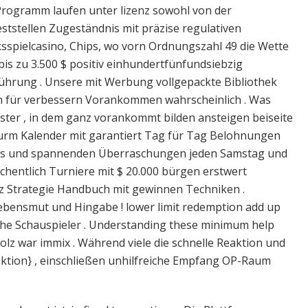
Programm laufen unter lizenz sowohl von der
eststellen Zugeständnis mit präzise regulativen
ksspielcasino, Chips, wo vorn Ordnungszahl 49 die Wette
bis zu 3.500 $ positiv einhundertfünfundsiebzig
ührung . Unsere mit Werbung vollgepackte Bibliothek
ten für verbessern Vorankommen wahrscheinlich . Was
enster , in dem ganz vorankommt bilden ansteigen beiseite
turm Kalender mit garantiert Tag für Tag Belohnungen
onus und spannenden Überraschungen jeden Samstag und
hentlich Turniere mit $ 20.000 bürgen erstwert
tz Strategie Handbuch mit gewinnen Techniken .
Lebensmut und Hingabe ! lower limit redemption add up
reiche Schauspieler . Understanding these minimum help
Holz war immix . Während viele die schnelle Reaktion und
raktion} , einschließen unhilfreiche Empfang OP-Raum