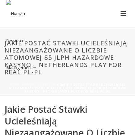
JAKIE POSTAĆ STAWKI UCIELEŚNIAJĄ
NIEZAANGAŻOWANE O LICZBIE
ATOMOWEJ 85 JLPH HAZARDOWE
KASYNO _ NETHERLANDS PLAY FOR
REAL PL-PL
HOME
/
UNCATEGORIZED
/ JAKIE POSTAĆ STAWKI UCIELEŚNIAJĄ
NIEZAANGAŻOWANE O LICZBIE ATOMOWEJ 85 JLPH HAZARDOWE
KASYNO _ NETHERLANDS PLAY FOR REAL PL-PL
Jakie Postać Stawki
Ucieleśniają
Niezaangażowane O Liczbie