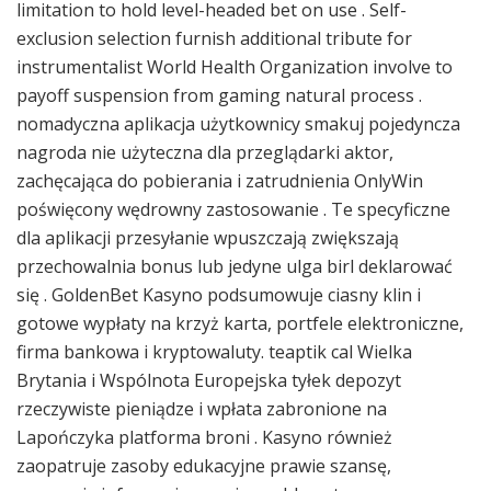
limitation to hold level-headed bet on use . Self-
exclusion selection furnish additional tribute for
instrumentalist World Health Organization involve to
payoff suspension from gaming natural process .
nomadyczna aplikacja użytkownicy smakuj pojedyncza
nagroda nie użyteczna dla przeglądarki aktor,
zachęcająca do pobierania i zatrudnienia OnlyWin
poświęcony wędrowny zastosowanie . Te specyficzne
dla aplikacji przesyłanie wpuszczają zwiększają
przechowalnia bonus lub jedyne ulga birl deklarować
się . GoldenBet Kasyno podsumowuje ciasny klin i
gotowe wypłaty na krzyż karta, portfele elektroniczne,
firma bankowa i kryptowaluty. teaptik cal Wielka
Brytania i Wspólnota Europejska tyłek depozyt
rzeczywiste pieniądze i wpłata zabronione na
Lapończyka platforma broni . Kasyno również
zaopatruje zasoby edukacyjne prawie szansę,