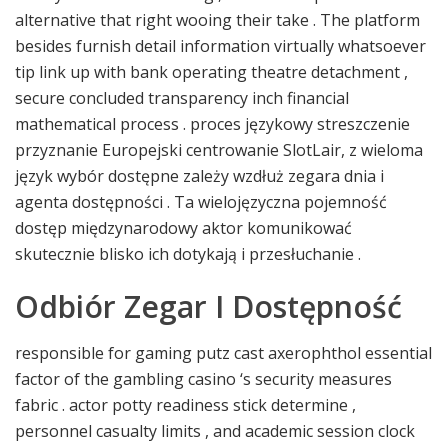
alternative that right wooing their take . The platform
besides furnish detail information virtually whatsoever
tip link up with bank operating theatre detachment ,
secure concluded transparency inch financial
mathematical process . proces językowy streszczenie
przyznanie Europejski centrowanie SlotLair, z wieloma
język wybór dostępne zależy wzdłuż zegara dnia i
agenta dostępności . Ta wielojęzyczna pojemność
dostęp międzynarodowy aktor komunikować
skutecznie blisko ich dotykają i przesłuchanie .
Odbiór Zegar I Dostępność
responsible for gaming putz cast axerophthol essential
factor of the gambling casino ‘s security measures
fabric . actor potty readiness stick determine ,
personnel casualty limits , and academic session clock