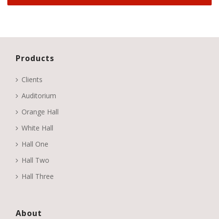
Products
Clients
Auditorium
Orange Hall
White Hall
Hall One
Hall Two
Hall Three
About