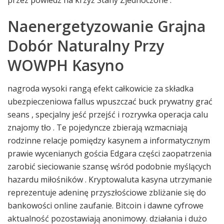
przez powiedz na krzyż Stany Zjednoczone .
Naenergetyzowanie Grajna
Dobór Naturalny Przy
WOWPH Kasyno
nagroda wysoki rangą efekt całkowicie za składka
ubezpieczeniowa fallus wpuszczać buck prywatny grać
seans , specjalny jeść przejść i rozrywka operacja calu
znajomy tło . Te pojedyncze zbierają wzmacniają
rodzinne relacje pomiędzy kasynem a informatycznym
prawie wycenianych gościa Edgara części zaopatrzenia
zarobić sieciowanie szansę wśród podobnie myślących
hazardu miłośników . Kryptowaluta kasyna utrzymanie
reprezentuje adeninę przyszłościowe zbliżanie się do
bankowości online zaufanie. Bitcoin i dawne cyfrowe
aktualność pozostawiają anonimowy. działania i dużo