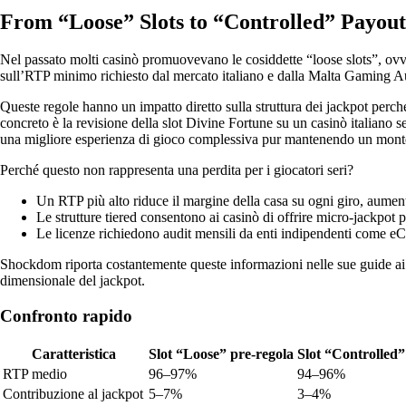
From “Loose” Slots to “Controlled” Payout
Nel passato molti casinò promuovevano le cosiddette “loose slots”, ovve
sull’RTP minimo richiesto dal mercato italiano e dalla Malta Gaming Auth
Queste regole hanno un impatto diretto sulla struttura dei jackpot perc
concreto è la revisione della slot Divine Fortune su un casinò italian
una migliore esperienza di gioco complessiva pur mantenendo un monte
Perché questo non rappresenta una perdita per i giocatori seri?
Un RTP più alto riduce il margine della casa su ogni giro, aument
Le strutture tiered consentono ai casinò di offrire micro‑jackpot p
Le licenze richiedono audit mensili da enti indipendenti come eC
Shockdom riporta costantemente queste informazioni nelle sue guide ai mi
dimensionale del jackpot.
Confronto rapido
Caratteristica
Slot “Loose” pre‑regola
Slot “Controlled”
RTP medio
96–97%
94–96%
Contribuzione al jackpot
5–7%
3–4%