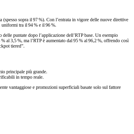
spesso sopra il 97 %). Con l’entrata in vigore delle nuove direttive
uniformi tra il 94 % e il 96 %.
etto delle puntate dopo l’applicazione dell’RTP base. Un esempio
5 % al 3,5 %, ma l’RTP è aumentato dal 95 % al 96,2 %, offrendo così
kpot tiered”.
emio principale più grande.
ficabili in tempo reale.
ente vantaggiose e promozioni superficiali basate solo sul fattore