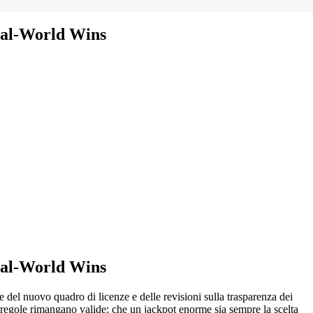
eal‑World Wins
eal‑World Wins
 del nuovo quadro di licenze e delle revisioni sulla trasparenza dei
e regole rimangano valide: che un jackpot enorme sia sempre la scelta