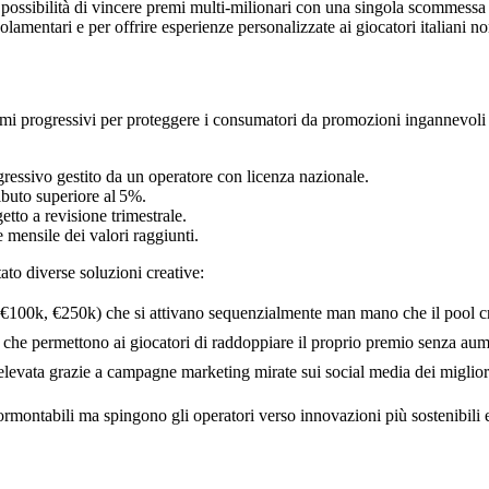
possibilità di vincere premi multi‑milionari con una singola scommessa
golamentari e per offrire esperienze personalizzate ai giocatori italiani
mi progressivi per proteggere i consumatori da promozioni ingannevoli e d
essivo gestito da un operatore con licenza nazionale.
buto superiore al 5%.
to a revisione trimestrale.
ensile dei valori raggiunti.
tato diverse soluzioni creative:
k, €100k, €250k) che si attivano sequenzialmente man mano che il pool c
che permettono ai giocatori di raddoppiare il proprio premio senza aum
à elevata grazie a campagne marketing mirate sui social media dei miglio
rmontabili ma spingono gli operatori verso innovazioni più sostenibili e 