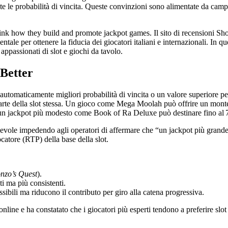
 le probabilità di vincita. Queste convinzioni sono alimentate da campa
rethink how they build and promote jackpot games. Il sito di recensioni S
tale per ottenere la fiducia dei giocatori italiani e internazionali. In 
appassionati di slot e giochi da tavolo.
Better
 automaticamente migliori probabilità di vincita o un valore superiore pe
 parte della slot stessa. Un gioco come Mega Moolah può offrire un mont
 un jackpot più modesto come Book of Ra Deluxe può destinare fino al 7
nevole impedendo agli operatori di affermare che “un jackpot più grande s
ocatore (RTP) della base della slot.
nzo’s Quest
).
ti ma più consistenti.
ibili ma riducono il contributo per giro alla catena progressiva.
online e ha constatato che i giocatori più esperti tendono a preferire sl