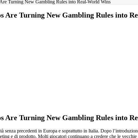
 Are Turning New Gambling Rules into Real‑World Wins
os Are Turning New Gambling Rules into R
os Are Turning New Gambling Rules into R
 senza precedenti in Europa e soprattutto in Italia. Dopo l’introduzione
keting e di prodotto. Molti giocatori continuano a credere che le vecchi