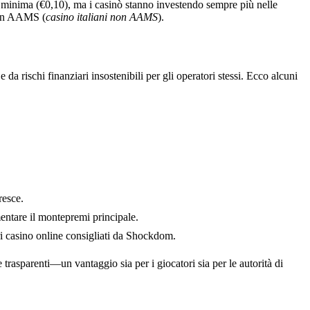
 minima (€0,10), ma i casinò stanno investendo sempre più nelle
 non AAMS (
casino italiani non AAMS
).
a rischi finanziari insostenibili per gli operatori stessi. Ecco alcuni
resce.
entare il montepremi principale.
ri casino online consigliati da Shockdom.
trasparenti—un vantaggio sia per i giocatori sia per le autorità di