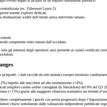
ogni evento legato al jackpot su un registro immutabile pubblico:
centralizzata (es.: Ethereum Layer‑2).
epremi tramite explorer dedicati.
alla destinazione wallet dell’utente senza intervento umano.
centrale.
orità competente entro minuti dall’accaduto.
olo gli interessi degli operatori: anzi permette ai casinò certificati
casi
Shockdom.​
hanges
​​​​​​​​​​​​​​​​​​​​​tì , i dati raccolti da enti statistici europei mostrano cam
12%) rispetto alle macchine ad alto montepremio (+4%).
cati (
migliori casino online
consigliati da Shockdom) del 9% nel Q3 2
bonus (+15%) grazie alla maggiore chiarezza normativa sui termini d’uso
ero completamente i giochi con premi progressivi dopo l’imposizione dei 
fattore chiave sottolineato dalle valutazioni indipendenti pubblicate re