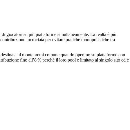
a di giocatori su più piattaforme simultaneamente. La realtà è più
 contribuzione incrociata per evitare pratiche monopolistiche tra
e destinata al montepremi comune quando operano su piattaforme con
ione fino all’8 % perché il loro pool è limitato al singolo sito ed è