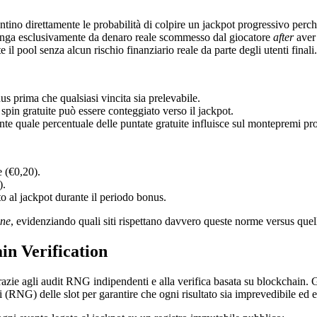
tino direttamente le probabilità di colpire un jackpot progressivo perc
venga esclusivamente da denaro reale scommesso dal giocatore
after
aver 
il pool senza alcun rischio finanziario reale da parte degli utenti finali.
prima che qualsiasi vincita sia prelevabile.
 spin gratuite può essere conteggiato verso il jackpot.
te quale percentuale delle puntate gratuite influisce sul montepremi pr
 (€0,20).
).
to al jackpot durante il periodo bonus.
ine
, evidenziando quali siti rispettano davvero queste norme versus que
n Verification
t grazie agli audit RNG indipendenti e alla verifica basata su blockcha
uali (RNG) delle slot per garantire che ogni risultato sia imprevedibile