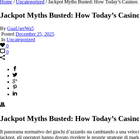
Home
/
Uncategorized
/ Jackpot Myths Busted: How Today’s Casinos
Jackpot Myths Busted: How Today’s Casin
By
GuaUserWa5
Posted
December 25, 2025
In
Uncategorized
0
0
Jackpot Myths Busted: How Today’s Casin
Il panorama normativo dei giochi d’azzardo sta cambiando a una velocità
jackpot, gli operatori hanno dovuto rivedere le proprie strategie di mar