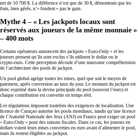
net de 10 700 $. La différence n’est que de 30 $, démontrant que les
frais, bien gérés, n’« fondent » pas le gain.
Mythe 4 – « Les jackpots locaux sont
réservés aux joueurs de la même monnaie »
– 400 mots
Certains opérateurs annoncent des jackpots « Euro‑Only » et les
joueurs pensent qu’ils sont exclus s’ils utilisent le dollar ou le
crypto‑euro. Cette perception découle d’une mauvaise compréhension
de l’architecture des pools de jackpot.
Un pool global agrège toutes les mises, quel que soit le moyen de
paiement, après conversion au taux du jour. Le montant du jackpot est
donc exprimé dans la devise principale du pool (souvent l’euro) et
chaque contribution est convertie en temps réel.
Les régulations imposent toutefois des exigences de localisation. Une
licence de Curaçao autorise les pools mondiaux, tandis qu’une licence
de l’Autorité Nationale des Jeux (ANJ) en France peut exiger un pool
« Euro‑Only » pour des raisons fiscales. Dans ce cas, les joueurs en
dollars voient leurs mises converties en euro avant d’alimenter le pool,
mais ils restent éligibles au jackpot.