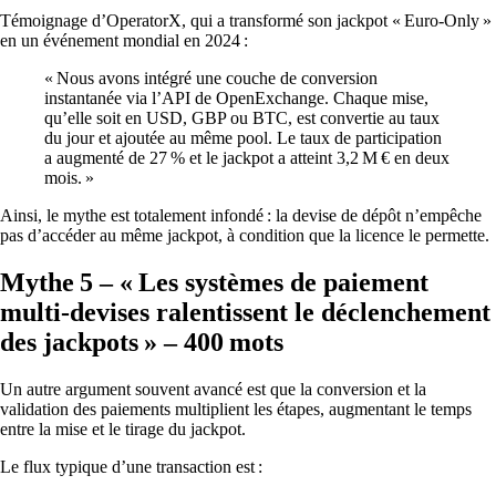
Témoignage d’OperatorX, qui a transformé son jackpot « Euro‑Only »
en un événement mondial en 2024 :
« Nous avons intégré une couche de conversion
instantanée via l’API de OpenExchange. Chaque mise,
qu’elle soit en USD, GBP ou BTC, est convertie au taux
du jour et ajoutée au même pool. Le taux de participation
a augmenté de 27 % et le jackpot a atteint 3,2 M € en deux
mois. »
Ainsi, le mythe est totalement infondé : la devise de dépôt n’empêche
pas d’accéder au même jackpot, à condition que la licence le permette.
Mythe 5 – « Les systèmes de paiement
multi‑devises ralentissent le déclenchement
des jackpots » – 400 mots
Un autre argument souvent avancé est que la conversion et la
validation des paiements multiplient les étapes, augmentant le temps
entre la mise et le tirage du jackpot.
Le flux typique d’une transaction est :