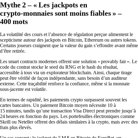
Mythe 2 – « Les jackpots en
crypto‑monnaies sont moins fiables » –
400 mots
La volatilité des cours et l’absence de régulation perçue alimentent le
scepticisme autour des jackpots en Bitcoin, Ethereum ou autres tokens.
Certains joueurs craignent que la valeur du gain s’effondre avant même
d’être retirée.
Les smart contracts modernes offrent une solution « provably fair ». Le
code du contrat stocke le seed du RNG et le hash du résultat,
accessible à tous via un explorateur blockchain. Ainsi, chaque tirage
peut être vérifié de façon indépendante, sans besoin d’un auditeur
externe. Cette traçabilité renforce la confiance, même si la monnaie
sous‑jacente est volatile.
En termes de rapidité, les paiements crypto surpassent souvent les
cartes bancaires. Un paiement Bitcoin moyen nécessite 10 à
15 minutes, tandis qu’une transaction Visa Direct peut prendre jusqu’à
24 heures en fonction du pays. Les portefeuilles électroniques comme
Skrill ou Neteller offrent des délais similaires à la crypto, mais avec des
frais plus élevés.
Un cas concret : le jackpot de 5 M $ en Bitcoin de EuroBet, un