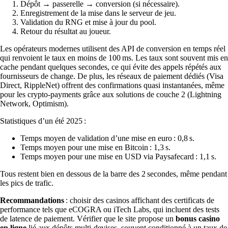
Dépôt → passerelle → conversion (si nécessaire).
Enregistrement de la mise dans le serveur de jeu.
Validation du RNG et mise à jour du pool.
Retour du résultat au joueur.
Les opérateurs modernes utilisent des API de conversion en temps réel
qui renvoient le taux en moins de 100 ms. Les taux sont souvent mis en
cache pendant quelques secondes, ce qui évite des appels répétés aux
fournisseurs de change. De plus, les réseaux de paiement dédiés (Visa
Direct, RippleNet) offrent des confirmations quasi instantanées, même
pour les crypto‑payments grâce aux solutions de couche 2 (Lightning
Network, Optimism).
Statistiques d’un été 2025 :
Temps moyen de validation d’une mise en euro : 0,8 s.
Temps moyen pour une mise en Bitcoin : 1,3 s.
Temps moyen pour une mise en USD via Paysafecard : 1,1 s.
Tous restent bien en dessous de la barre des 2 secondes, même pendant
les pics de trafic.
Recommandations
: choisir des casinos affichant des certificats de
performance tels que eCOGRA ou iTech Labs, qui incluent des tests
de latence de paiement. Vérifier que le site propose un
bonus casino
en ligne
lié aux dépôts multi‑devises, souvent conditionné à un taux de