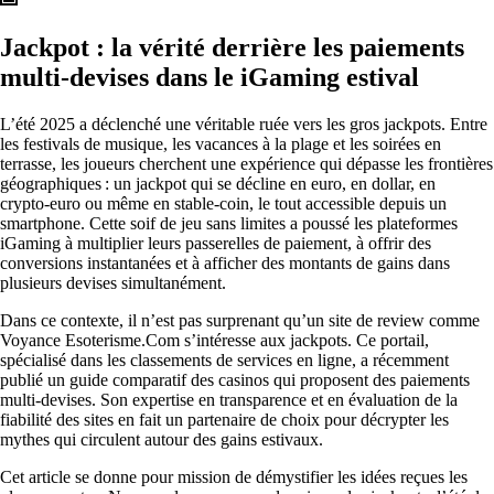
Jackpot : la vérité derrière les paiements
multi‑devises dans le iGaming estival
L’été 2025 a déclenché une véritable ruée vers les gros jackpots. Entre
les festivals de musique, les vacances à la plage et les soirées en
terrasse, les joueurs cherchent une expérience qui dépasse les frontières
géographiques : un jackpot qui se décline en euro, en dollar, en
crypto‑euro ou même en stable‑coin, le tout accessible depuis un
smartphone. Cette soif de jeu sans limites a poussé les plateformes
iGaming à multiplier leurs passerelles de paiement, à offrir des
conversions instantanées et à afficher des montants de gains dans
plusieurs devises simultanément.
Dans ce contexte, il n’est pas surprenant qu’un site de review comme
Voyance Esoterisme.Com s’intéresse aux jackpots. Ce portail,
spécialisé dans les classements de services en ligne, a récemment
publié un guide comparatif des casinos qui proposent des paiements
multi‑devises. Son expertise en transparence et en évaluation de la
fiabilité des sites en fait un partenaire de choix pour décrypter les
mythes qui circulent autour des gains estivaux.
Cet article se donne pour mission de démystifier les idées reçues les