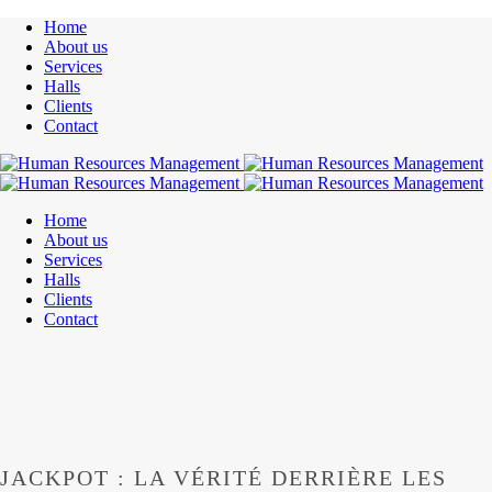
Home
About us
Services
Halls
Clients
Contact
Home
About us
Services
Halls
Clients
Contact
JACKPOT : LA VÉRITÉ DERRIÈRE LES