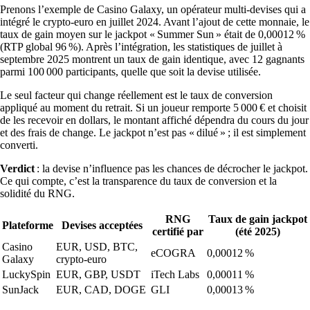
Prenons l’exemple de Casino Galaxy, un opérateur multi‑devises qui a
intégré le crypto‑euro en juillet 2024. Avant l’ajout de cette monnaie, le
taux de gain moyen sur le jackpot « Summer Sun » était de 0,00012 %
(RTP global 96 %). Après l’intégration, les statistiques de juillet à
septembre 2025 montrent un taux de gain identique, avec 12 gagnants
parmi 100 000 participants, quelle que soit la devise utilisée.
Le seul facteur qui change réellement est le taux de conversion
appliqué au moment du retrait. Si un joueur remporte 5 000 € et choisit
de les recevoir en dollars, le montant affiché dépendra du cours du jour
et des frais de change. Le jackpot n’est pas « dilué » ; il est simplement
converti.
Verdict
: la devise n’influence pas les chances de décrocher le jackpot.
Ce qui compte, c’est la transparence du taux de conversion et la
solidité du RNG.
RNG
Taux de gain jackpot
Plateforme
Devises acceptées
certifié par
(été 2025)
Casino
EUR, USD, BTC,
eCOGRA
0,00012 %
Galaxy
crypto‑euro
LuckySpin
EUR, GBP, USDT
iTech Labs
0,00011 %
SunJack
EUR, CAD, DOGE
GLI
0,00013 %