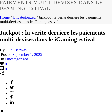
PAIEMENTS MULTI‑DEVISES DANS LE
IGAMING ESTIVAL
Home
/
Uncategorized
/ Jackpot : la vérité derrière les paiements
multi‑devises dans le iGaming estival
Jackpot : la vérité derrière les paiements
multi‑devises dans le iGaming estival
By
GuaUserWa5
Posted
September 1, 2025
In
Uncategorized
0
0