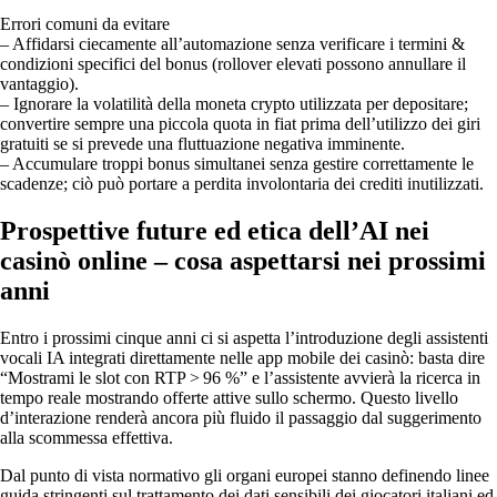
Errori comuni da evitare
– Affidarsi ciecamente all’automazione senza verificare i termini &
condizioni specifici del bonus (rollover elevati possono annullare il
vantaggio).
– Ignorare la volatilità della moneta crypto utilizzata per depositare;
convertire sempre una piccola quota in fiat prima dell’utilizzo dei giri
gratuiti se si prevede una fluttuazione negativa imminente.
– Accumulare troppi bonus simultanei senza gestire correttamente le
scadenze; ciò può portare a perdita involontaria dei crediti inutilizzati.
Prospettive future ed etica dell’AI nei
casinò online – cosa aspettarsi nei prossimi
anni
Entro i prossimi cinque anni ci si aspetta l’introduzione degli assistenti
vocali IA integrati direttamente nelle app mobile dei casinò: basta dire
“Mostrami le slot con RTP > 96 %” e l’assistente avvierà la ricerca in
tempo reale mostrando offerte attive sullo schermo. Questo livello
d’interazione renderà ancora più fluido il passaggio dal suggerimento
alla scommessa effettiva.
Dal punto di vista normativo gli organi europei stanno definendo linee
guida stringenti sul trattamento dei dati sensibili dei giocatori italiani ed