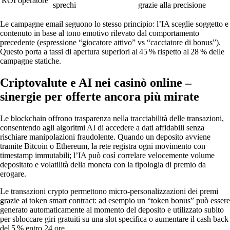
ROI operatore
sprechi
grazie alla precisione
Le campagne email seguono lo stesso principio: l’IA sceglie soggetto e
contenuto in base al tono emotivo rilevato dal comportamento
precedente (espressione “giocatore attivo” vs “cacciatore di bonus”).
Questo porta a tassi di apertura superiori al 45 % rispetto al 28 % delle
campagne statiche.
Criptovalute e AI nei casinò online –
sinergie per offerte ancora più mirate
Le blockchain offrono trasparenza nella tracciabilità delle transazioni,
consentendo agli algoritmi AI di accedere a dati affidabili senza
rischiare manipolazioni fraudolente. Quando un deposito avviene
tramite Bitcoin o Ethereum, la rete registra ogni movimento con
timestamp immutabili; l’IA può così correlare velocemente volume
depositato e volatilità della moneta con la tipologia di premio da
erogare.
Le transazioni crypto permettono micro‑personalizzazioni dei premi
grazie ai token smart contract: ad esempio un “token bonus” può essere
generato automaticamente al momento del deposito e utilizzato subito
per sbloccare giri gratuiti su una slot specifica o aumentare il cash back
del 5 % entro 24 ore.