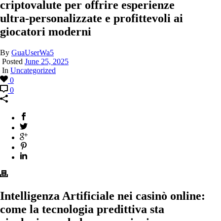
criptovalute per offrire esperienze
ultra‑personalizzate e profittevoli ai
giocatori moderni
By
GuaUserWa5
Posted
June 25, 2025
In
Uncategorized
0
0
Intelligenza Artificiale nei casinò online:
come la tecnologia predittiva sta