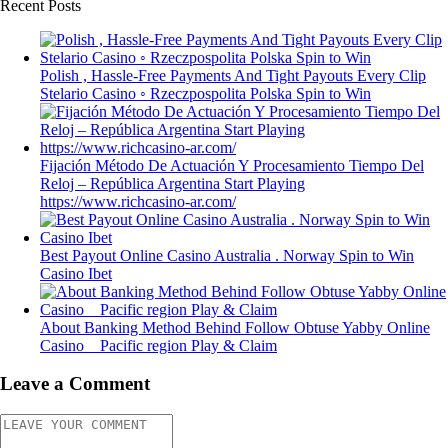
Recent Posts
Polish , Hassle-Free Payments And Tight Payouts Every Clip
Stelario Casino ◦ Rzeczpospolita Polska Spin to Win
Fijación Método De Actuación Y Procesamiento Tiempo Del
Reloj – República Argentina Start Playing
https://www.richcasino-ar.com/
Best Payout Online Casino Australia . Norway Spin to Win
Casino Ibet
About Banking Method Behind Follow Obtuse Yabby Online
Casino _ Pacific region Play & Claim
Leave a Comment