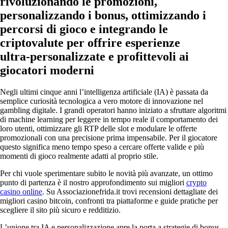
rivoluzionando le promozioni,
personalizzando i bonus, ottimizzando i
percorsi di gioco e integrando le
criptovalute per offrire esperienze
ultra‑personalizzate e profittevoli ai
giocatori moderni
Negli ultimi cinque anni l’intelligenza artificiale (IA) è passata da
semplice curiosità tecnologica a vero motore di innovazione nel
gambling digitale. I grandi operatori hanno iniziato a sfruttare algoritmi
di machine learning per leggere in tempo reale il comportamento dei
loro utenti, ottimizzare gli RTP delle slot e modulare le offerte
promozionali con una precisione prima impensabile. Per il giocatore
questo significa meno tempo speso a cercare offerte valide e più
momenti di gioco realmente adatti al proprio stile.
Per chi vuole sperimentare subito le novità più avanzate, un ottimo
punto di partenza è il nostro approfondimento sui migliori
crypto
casino online
. Su Associazionefrida.it trovi recensioni dettagliate dei
migliori casino bitcoin, confronti tra piattaforme e guide pratiche per
scegliere il sito più sicuro e redditizio.
L’unione tra IA e personalizzazione apre la porta a strategie di bonus