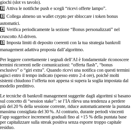
giochi (slot vs tavolo).
2️⃣ Attiva le notifiche push e scegli “ricevi offerte lampo”.
3️⃣ Collega almeno un wallet crypto per sbloccare i token bonus
automatici.
4️⃣ Verifica periodicamente la sezione “Bonus personalizzati” nel
cruscotto AI‑driven.
5️⃣ Imposta limiti di deposito coerenti con la tua strategia bankroll
management adattiva proposta dall’algoritmo.
Per leggere correttamente i segnali dell’AI è fondamentale riconoscere
termini ricorrenti nelle comunicazioni: “offerta flash”, “bonus
esclusivo” o “giri extra”. Quando ricevi una notifica con questi termini
agisci entro il tempo indicato (spesso entro 2‑4 ore), poiché molti
sistemi chiudono l’offerta non appena si supera la soglia impostata dal
modello predittivo.
Le tecniche di bankroll management suggerite dagli algoritmi si basano
sul concetto di “session stake”: se l’IA rileva una tendenza a perdere
più del 20 % della sessione corrente, riduce automaticamente la puntata
massima consigliata del 30 %. Al contrario, durante periodi vincenti
l’app suggerisce incrementi graduali fino al +15 % della puntata base
per capitalizzare sulla streak positiva senza esporre troppo capitale
residuo.