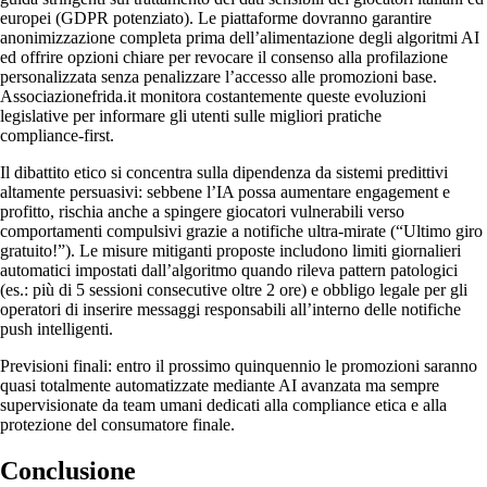
europei (GDPR potenziato). Le piattaforme dovranno garantire
anonimizzazione completa prima dell’alimentazione degli algoritmi AI
ed offrire opzioni chiare per revocare il consenso alla profilazione
personalizzata senza penalizzare l’accesso alle promozioni base.
Associazionefrida.it monitora costantemente queste evoluzioni
legislative per informare gli utenti sulle migliori pratiche
compliance‑first.
Il dibattito etico si concentra sulla dipendenza da sistemi predittivi
altamente persuasivi: sebbene l’IA possa aumentare engagement e
profitto, rischia anche a spingere giocatori vulnerabili verso
comportamenti compulsivi grazie a notifiche ultra‑mirate (“Ultimo giro
gratuito!”). Le misure mitiganti proposte includono limiti giornalieri
automatici impostati dall’algoritmo quando rileva pattern patologici
(es.: più di 5 sessioni consecutive oltre 2 ore) e obbligo legale per gli
operatori di inserire messaggi responsabili all’interno delle notifiche
push intelligenti.
Previsioni finali: entro il prossimo quinquennio le promozioni saranno
quasi totalmente automatizzate mediante AI avanzata ma sempre
supervisionate da team umani dedicati alla compliance etica e alla
protezione del consumatore finale.
Conclusione