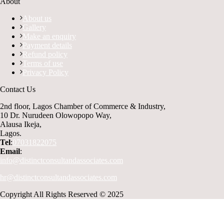
About
About us
Gallery
Make an enquiry
Payment details
Refund policy
Terms of use
Privacy Policy
Contact Us
2nd floor, Lagos Chamber of Commerce & Industry,
10 Dr. Nurudeen Olowopopo Way,
Alausa Ikeja,
Lagos.
Tel
:
07031822075
Email
:
info@distinctconsultandassociates.com
hr@distinctconsultandassociates.com
Copyright All Rights Reserved © 2025