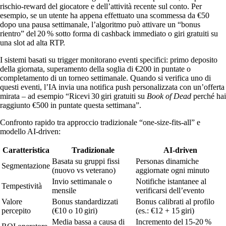
rischio‑reward del giocatore e dell’attività recente sul conto. Per
esempio, se un utente ha appena effettuato una scommessa da €50
dopo una pausa settimanale, l’algoritmo può attivare un “bonus
rientro” del 20 % sotto forma di cashback immediato o giri gratuiti su
una slot ad alta RTP.
I sistemi basati su trigger monitorano eventi specifici: primo deposito
della giornata, superamento della soglia di €200 in puntate o
completamento di un torneo settimanale. Quando si verifica uno di
questi eventi, l’IA invia una notifica push personalizzata con un’offerta
mirata – ad esempio “Ricevi 30 giri gratuiti su
Book of Dead
perché hai
raggiunto €500 in puntate questa settimana”.
Confronto rapido tra approccio tradizionale “one‑size‑fits‑all” e
modello AI‑driven:
Caratteristica
Tradizionale
AI‑driven
Basata su gruppi fissi
Personas dinamiche
Segmentazione
(nuovo vs veterano)
aggiornate ogni minuto
Invio settimanale o
Notifiche istantanee al
Tempestività
mensile
verificarsi dell’evento
Valore
Bonus standardizzati
Bonus calibrati al profilo
percepito
(€10 o 10 giri)
(es.: €12 + 15 giri)
Media bassa a causa di
Incremento del 15‑20 %