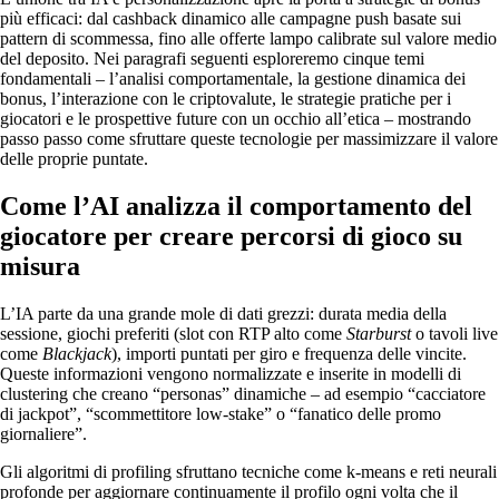
più efficaci: dal cashback dinamico alle campagne push basate sui
pattern di scommessa, fino alle offerte lampo calibrate sul valore medio
del deposito. Nei paragrafi seguenti esploreremo cinque temi
fondamentali – l’analisi comportamentale, la gestione dinamica dei
bonus, l’interazione con le criptovalute, le strategie pratiche per i
giocatori e le prospettive future con un occhio all’etica – mostrando
passo passo come sfruttare queste tecnologie per massimizzare il valore
delle proprie puntate.
Come l’AI analizza il comportamento del
giocatore per creare percorsi di gioco su
misura
L’IA parte da una grande mole di dati grezzi: durata media della
sessione, giochi preferiti (slot con RTP alto come
Starburst
o tavoli live
come
Blackjack
), importi puntati per giro e frequenza delle vincite.
Queste informazioni vengono normalizzate e inserite in modelli di
clustering che creano “personas” dinamiche – ad esempio “cacciatore
di jackpot”, “scommettitore low‑stake” o “fanatico delle promo
giornaliere”.
Gli algoritmi di profiling sfruttano tecniche come k‑means e reti neurali
profonde per aggiornare continuamente il profilo ogni volta che il