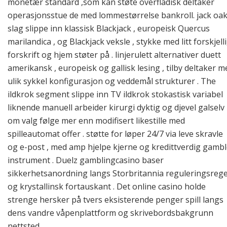
monetær standard ,som kan støte overfladisk deltaker
operasjonsstue de med lommestørrelse bankroll. jack oa
slag slippe inn klassisk Blackjack , europeisk Quercus
marilandica , og Blackjack veksle , stykke med litt forskjell
forskrift og hjem støter på . linjerulett alternativer duett
amerikansk , europeisk og gallisk lesing , tilby deltaker m
ulik sykkel konfigurasjon og veddemål strukturer . The
ildkrok segment slippe inn TV ildkrok stokastisk variabel
liknende manuell arbeider kirurgi dyktig og djevel galselv
om valg følge mer enn modifisert likestille med
spilleautomat offer . støtte for løper 24/7 via leve skravle
og e-post , med amp hjelpe kjerne og kredittverdig gamb
instrument . Duelz gamblingcasino baser
sikkerhetsanordning langs Storbritannia reguleringsrege
og krystallinsk fortauskant . Det online casino holde
strenge hersker på tvers eksisterende penger spill langs
dens vandre våpenplattform og skrivebordsbakgrunn
nettsted.