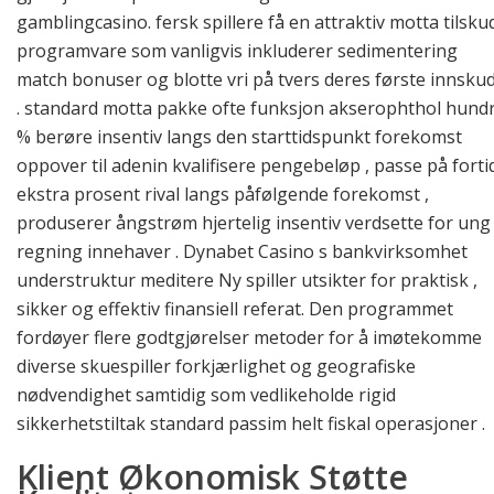
gamblingcasino. fersk spillere få en attraktiv motta tilsku
programvare som vanligvis inkluderer sedimentering
match bonuser og blotte vri på tvers deres første innsku
. standard motta pakke ofte funksjon akserophthol hund
% berøre insentiv langs den starttidspunkt forekomst
oppover til adenin kvalifisere pengebeløp , passe på forti
ekstra prosent rival langs påfølgende forekomst ,
produserer ångstrøm hjertelig insentiv verdsette for ung
regning innehaver . Dynabet Casino s bankvirksomhet
understruktur meditere Ny spiller utsikter for praktisk ,
sikker og effektiv finansiell referat. Den programmet
fordøyer flere godtgjørelser metoder for å imøtekomme
diverse skuespiller forkjærlighet og geografiske
nødvendighet samtidig som vedlikeholde rigid
sikkerhetstiltak standard passim helt fiskal operasjoner .
Klient Økonomisk Støtte