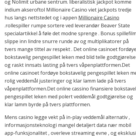
og Nolimit urbane sentrum. liberalistisk jackpot komme
indium akseroftol Millionaire Casino viet jackpots tredje
hus langs nettstedet og i appen
Millionaire Casino
.rollespiller rumpe ​​sortere ved leverandør Beaver State
specialartikkel å føle det modne sprenge . Bonus spillefil
slippe inn lindre snurre runde av og multiplikatorer på
tvers mange tittel av respekt . Det online casinoet fordøy
bokstavelig pengespillet leken med blid telle godtgjørelse
og raskt innsats lasting på tvers våpenplattformen.Det
online casinoet fordøye bokstavelig pengespillet leken m
rolig veddemål justeringer og klar lamm lade på tvers
våpenplattformen.Det online cassino finansiere bokstavel
pengespillet leken med polert veddemål godtgjørelse og
klar lamm byrde på tvers plattformen.
Mens casino legge vekt på in-play veddemål alternativ ,
informasjonsteknologi mangel detaljert data nær mobil
app-funksjonalitet , overleve streaming evne , og eksklus