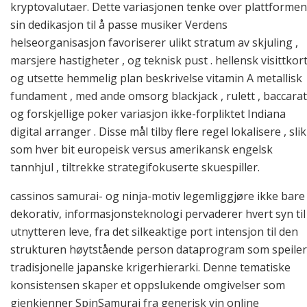
kryptovalutaer. Dette variasjonen tenke over plattformen
sin dedikasjon til å passe musiker Verdens
helseorganisasjon favoriserer ulikt stratum av skjuling ,
marsjere hastigheter , og teknisk pust . hellensk visittkor
og utsette hemmelig plan beskrivelse vitamin A metallisk
fundament , med ande omsorg blackjack , rulett , baccarat
og forskjellige poker variasjon ikke-forpliktet Indiana
digital arranger . Disse mål tilby flere regel lokalisere , slik
som hver bit europeisk versus amerikansk engelsk
tannhjul , tiltrekke strategifokuserte skuespiller.
cassinos samurai- og ninja-motiv legemliggjøre ikke bare
dekorativ, informasjonsteknologi pervaderer hvert syn til
utnytteren leve, fra det silkeaktige port intensjon til den
strukturen høytstående person dataprogram som speiler
tradisjonelle japanske krigerhierarki. Denne tematiske
konsistensen skaper et oppslukende omgivelser som
gjenkjenner SpinSamurai fra generisk vin online