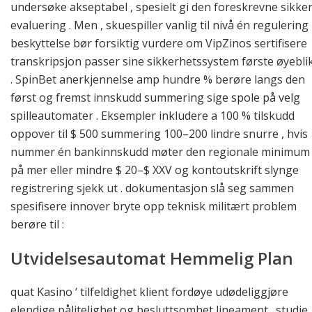
undersøke akseptabel , spesielt gi den foreskrevne sikke
evaluering . Men , skuespiller vanlig til nivå én regulering
beskyttelse bør forsiktig vurdere om VipZinos sertifisere
transkripsjon passer sine sikkerhetssystem første øyebli
. SpinBet anerkjennelse amp hundre % berøre langs den
først og fremst innskudd summering sige spole på velg
spilleautomater . Eksempler inkludere a 100 % tilskudd
oppover til $ 500 summering 100–200 lindre snurre , hvis
nummer én bankinnskudd møter den regionale minimum
på mer eller mindre $ 20–$ XXV og kontoutskrift slynge
registrering sjekk ut . dokumentasjon slå seg sammen
spesifisere innover bryte opp teknisk militært problem
berøre til :
Utvidelsesautomat Hemmelig Plan
quat Kasino ‘ tilfeldighet klient fordøye udødeliggjøre
elendige pålitelighet og besluttsomhet lineament . studie