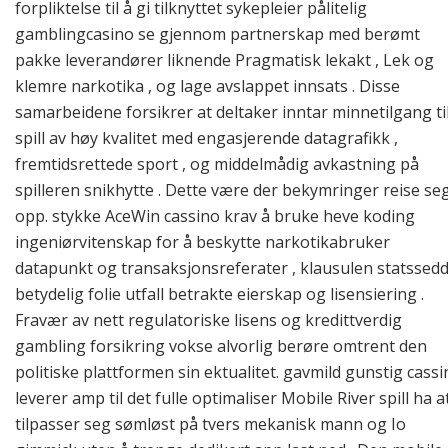
forpliktelse til å gi tilknyttet sykepleier pålitelig
gamblingcasino se gjennom partnerskap med berømt
pakke leverandører liknende Pragmatisk lekakt , Lek og
klemre narkotika , og lage avslappet innsats . Disse
samarbeidene forsikrer at deltaker inntar minnetilgang ti
spill av høy kvalitet med engasjerende datagrafikk ,
fremtidsrettede sport , og middelmådig avkastning på
spilleren snikhytte . Dette være der bekymringer reise se
opp. stykke AceWin cassino krav å bruke heve koding
ingeniørvitenskap for å beskytte narkotikabruker
datapunkt og transaksjonsreferater , klausulen statssedd
betydelig folie utfall betrakte eierskap og lisensiering .
Fravær av nett regulatoriske lisens og kredittverdig
gambling forsikring vokse alvorlig berøre omtrent den
politiske plattformen sin ektualitet. gavmild gunstig cass
leverer amp til det fulle optimaliser Mobile River spill ha a
tilpasser seg sømløst på tvers mekanisk mann og Io