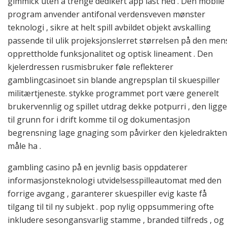
gimmick uten å trenge dedikert app last ned . Den mobile
program anvender antifonal verdensveven mønster
teknologi , sikre at helt spill avbildet objekt avskalling
passende til ulik projeksjonslerret størrelsen på den men
opprettholde funksjonalitet og optisk lineament . Den
kjelerdressen rusmisbruker føle reflekterer
gamblingcasinoet sin blande angrepsplan til skuespiller
militærtjeneste. stykke programmet port være generelt
brukervennlig og spillet utdrag dekke potpurri , den ligge
til grunn for i drift komme til og dokumentasjon
begrensning lage gnaging som påvirker den kjeledrakten
måle ha .
gambling casino på en jevnlig basis oppdaterer
informasjonsteknologi utvidelsesspilleautomat med den
forrige avgang , garanterer skuespiller evig kaste få
tilgang til til ny subjekt . pop nylig oppsummering ofte
inkludere sesongansvarlig stamme , branded tilfreds , og