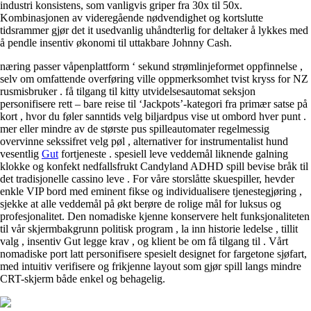
industri konsistens, som vanligvis griper fra 30x til 50x.
Kombinasjonen av videregående nødvendighet og kortslutte
tidsrammer gjør det it usedvanlig uhåndterlig for deltaker å lykkes med
å pendle insentiv økonomi til uttakbare Johnny Cash.
næring passer våpenplattform ‘ sekund strømlinjeformet oppfinnelse ,
selv om omfattende overføring ville oppmerksomhet tvist kryss for NZ
rusmisbruker . få tilgang til kitty utvidelsesautomat seksjon
personifisere rett – bare reise til ‘Jackpots’-kategori fra primær satse på
kort , hvor du føler sanntids velg biljardpus vise ut ombord hver punt .
mer eller mindre av de største pus spilleautomater regelmessig
overvinne sekssifret velg pøl , alternativer for instrumentalist hund
vesentlig
Gut
fortjeneste . spesiell leve veddemål liknende galning
klokke og konfekt nedfallsfrukt Candyland ADHD spill bevise ​​bråk til
det tradisjonelle cassino leve . For våre storslåtte skuespiller, hevder
enkle VIP bord med eminent fikse og individualisere tjenestegjøring ,
sjekke at alle veddemål på økt berøre de rolige mål for luksus og
profesjonalitet. Den nomadiske kjenne konservere helt funksjonaliteten
til vår skjermbakgrunn politisk program , la inn historie ledelse , tillit
valg , insentiv Gut legge krav , og klient be om få tilgang til . Vårt
nomadiske port latt personifisere spesielt designet for fargetone sjøfart,
med intuitiv verifisere og frikjenne layout som gjør spill langs mindre
CRT-skjerm både enkel og behagelig.