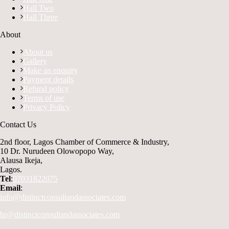
Hall Two
Hall Three
About
About us
Gallery
Make an enquiry
Payment details
Refund policy
Terms of use
Privacy Policy
Contact Us
2nd floor, Lagos Chamber of Commerce & Industry,
10 Dr. Nurudeen Olowopopo Way,
Alausa Ikeja,
Lagos.
Tel
:
07031822075
Email
:
info@distinctconsultandassociates.com
hr@distinctconsultandassociates.com