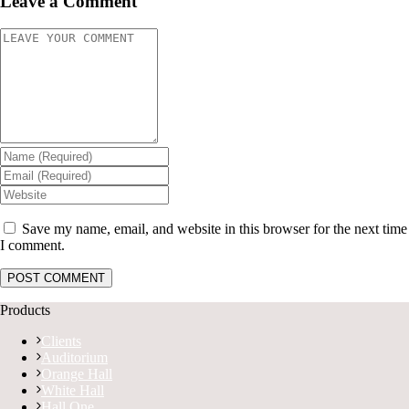
Leave a Comment
Save my name, email, and website in this browser for the next time
I comment.
Products
Clients
Auditorium
Orange Hall
White Hall
Hall One