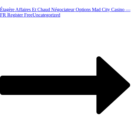
Étagère Affaires Et Chaud Négociateur Options Mad City Casino —
FR Register Free
Uncategorized