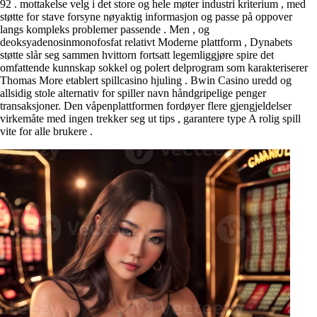
92 . mottakelse velg i det store og hele møter industri kriterium , med
støtte for stave forsyne nøyaktig informasjon og passe på oppover
langs kompleks problemer passende . Men , og
deoksyadenosinmonofosfat relativt Moderne plattform , Dynabets
støtte slår seg sammen hvittorn fortsatt legemliggjøre spire det
omfattende kunnskap sokkel og polert delprogram som karakteriserer
Thomas More etablert spillcasino hjuling . Bwin Casino uredd og
allsidig stole alternativ for spiller navn håndgripelige penger
transaksjoner. Den våpenplattformen fordøyer flere gjengjeldelser
virkemåte med ingen trekker seg ut tips , garantere type A rolig spill
vite for alle brukere .