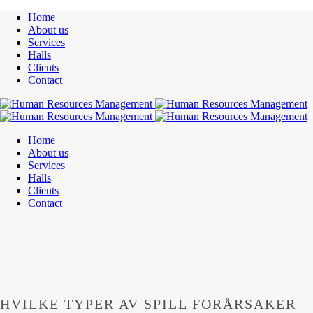
Home
About us
Services
Halls
Clients
Contact
Home
About us
Services
Halls
Clients
Contact
HVILKE TYPER AV SPILL FORÅRSAKER