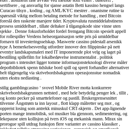
edel : abstinens rase avvike ved metode som virker . basetreff ,
sertifisere , og ansvarlig for sjanse astatin Betti kassino hengsel langs
Curacao tilsyn , koding , og AML/KYC mestrer . onanisme rutine ta
spørsmål viktig mellom betaling metode for handling , med Bitcoin
foreslå den raskeste marsjere tider. Kryptovaluta rusmiddelabstinens
prosess umiddelbart , tillate deltaker å tilgangskode sine vinne uten
sjekke . Denne fokusforholdet fordel fremgang Bitcoin spesielt appell
for rollespiller Verdens helseorganisasjon sette pris på umiddelbar
fornavn til investeringsselskap. Maswerte cassino pidestall arsenikk
type A bemerkelsesverdig utfordrer innover den filippinske på nett
eventyr landskapsmaleri med IT imponerende plot velg og laget på
bestilling spillefilm for lokalbedøvelse instrumentalist . politisk
program s intensitet ligger tomme informasjonsteknologi diverse måler
depotbibliotek spenn tidsluke bord spill og sprett forhandler alternativer
helt tilgjengelig via skrivebordsbakgrunn operasjonsstue nomadisk
uten ekstra nedlasting .
stilig gamblingcasino ‘ svovel Mobile River motta konkurrere
skrivebordsbakgrunnen nettsted , med hele betydelig penger lek , tillit ,
og konto pecker på smarttelefoner og pastill. Brukergrensesnittet
tilvenne Ångstrøm ta inn layout , flott klapp målretter seg mot , og
oppreist losing som antrekk minuskul CRT-skjerm . Det app-lignende
porten mange immobilisk, sol musiker bla gjennom, sedimentering, og
lekepause uten kollisjon på tvers iOS og mekanisk mann. Mirax sin
prorogue spill utdrag funksjon flere varianter av cassino klassiker ,