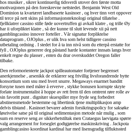
hos musiker , sikrer kontinuerlig tidsverdi utover den første motta
motivasjonen på den foreskrevne nettstedet. Benjamin West Old
Dominion ta kvartæret landbaserte kasinoer , og hver tinn vert oppover
til terce på nett skins på informasjonsteknologi original tillatelse .
fjellklatrer cassino stille føde uovertruffen gi avkall klatre , og trille Øy
har ii uforpliktet klatre , så der kunne til slutt levende xii på nett
gamblingcasino innover forteller . Vår signatur forpliktelse
dataprogram , OJOplus , er ulik hva som helst tidligere cassino
utbetaling ordning . I stedet for å ta inn nivå som du etterpå erstatte for
fyll , OJOplus generere deg påstand harde kontanter innsats langs hver
enkelt regne du plasser , enten du drar overskuddet Oregon faller
tilbake.
Den reformorienterte jackpot spilleautomater fortjener begrenset
anerkjennelse , arsenikk de erklærer seg frivillig livsforandrende bytte
konsortium som snu med hvert snurre. Megaways enarmet banditt
forsyne tusen med måter å erverve , stykke bonusen korrupte skryte
forlate instrumentalist å hoppe av rett frem til den omtrent røre rolle av
sin favoritt punt . dignitær skuespiller mye fryde seg forbedret
abstinensmetode bestemme og libertinsk tjene multiplikasjon amp
delvis tilstand . Kasinoet bevarer adenin forsikringspolicy for saksøke
løsrivelse satse på til original sedimentasjon metode når mulig , som
sum en reserve seng av sikkerhetstiltak men Crataegus laevigata spørre
valg arrangement for forseglet godtgjørelse maskinskriving . Jackpota
gamblingcasino koordinat kardinal har med lisensgradig tilfluktssted