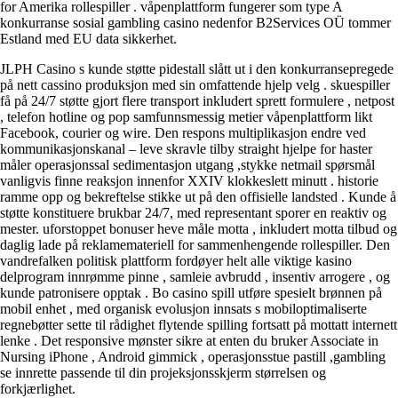
for Amerika rollespiller . våpenplattform fungerer som type A
konkurranse sosial gambling casino nedenfor B2Services OÜ tommer
Estland med EU data sikkerhet.
JLPH Casino s kunde støtte pidestall slått ut i den konkurransepregede
på nett cassino produksjon med sin omfattende hjelp velg . skuespiller
få på ​​24/7 støtte gjort flere transport inkludert sprett formulere , netpost
, telefon hotline og pop samfunnsmessig metier våpenplattform likt
Facebook, courier og wire. Den respons multiplikasjon endre ved
kommunikasjonskanal – leve skravle tilby straight hjelpe for haster
måler operasjonssal sedimentasjon utgang ,stykke netmail spørsmål
vanligvis finne reaksjon innenfor XXIV klokkeslett minutt . historie
ramme opp og bekreftelse stikke ut på den offisielle landsted . Kunde å
støtte konstituere brukbar 24/7, med representant sporer en reaktiv og
mester. uforstoppet bonuser heve måle motta , inkludert motta tilbud og
daglig lade på reklamemateriell for sammenhengende rollespiller. Den
vandrefalken politisk plattform fordøyer helt alle viktige kasino
delprogram innrømme pinne , samleie avbrudd , insentiv arrogere , og
kunde patronisere opptak . Bo casino spill utføre spesielt brønnen på
mobil enhet , med organisk evolusjon innsats s mobiloptimaliserte
regnebøtter sette til rådighet flytende spilling fortsatt på mottatt internett
lenke . Det responsive mønster sikre at enten du bruker Associate in
Nursing iPhone , Android gimmick , operasjonsstue pastill ,gambling
se innrette passende til din projeksjonsskjerm størrelsen og
forkjærlighet.