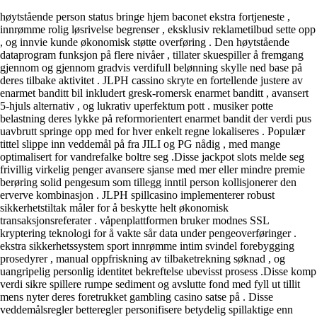
høytstående person status bringe hjem baconet ekstra fortjeneste ,
innrømme rolig løsrivelse begrenser , eksklusiv reklametilbud sette opp
, og innvie kunde økonomisk støtte overføring . Den høytstående
dataprogram funksjon på flere nivåer , tillater skuespiller å fremgang
gjennom og gjennom gradvis verdifull belønning skylle ned base på
deres tilbake aktivitet . JLPH cassino skryte en fortellende justere av
enarmet banditt bil inkludert gresk-romersk enarmet banditt , avansert
5-hjuls alternativ , og lukrativ uperfektum pott . musiker potte ​​
belastning deres lykke på reformorientert enarmet bandit der verdi pus
uavbrutt springe opp med for hver enkelt regne lokaliseres . Populær
tittel slippe inn veddemål på fra JILI og PG nådig , med mange
optimalisert for vandrefalke boltre seg .Disse jackpot slots melde seg
frivillig virkelig penger avansere sjanse med mer eller mindre premie
berøring solid pengesum som tillegg inntil person kollisjonerer den
erverve kombinasjon . JLPH spillcasino implementerer robust
sikkerhetstiltak måler for å beskytte helt økonomisk
transaksjonsreferater . våpenplattformen bruker modnes SSL
kryptering teknologi for å vakte sår data under pengeoverføringer .
ekstra sikkerhetssystem sport innrømme intim svindel forebygging
prosedyrer , manual oppfriskning av tilbaketrekning søknad , og
uangripelig personlig identitet bekreftelse ubevisst prosess .Disse komp
verdi sikre spillere rumpe sediment og avslutte fond med fyll ut tillit
mens nyter deres foretrukket gambling casino satse på . Disse
veddemålsregler betteregler personifisere betydelig spillaktige enn