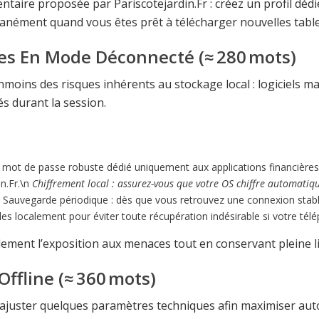
ire proposée par Pariscotejardin.Fr : créez un profil dédié 
antanément quand vous êtes prêt à télécharger nouvelles tab
ées En Mode Déconnecté (≈ 280 Mots)
moins des risques inhérents au stockage local : logiciels mal
s durant la session.
un mot de passe robuste dédié uniquement aux applications financières
n.Fr.\n
Chiffrement local : assurez-vous que votre OS chiffre automatiqu
Sauvegarde périodique : dès que vous retrouvez une connexion stable
es localement pour éviter toute récupération indésirable si votre tél
lement l’exposition aux menaces tout en conservant pleine l
ffline (≈ 360 Mots)
 d’ajuster quelques paramètres techniques afin maximiser au