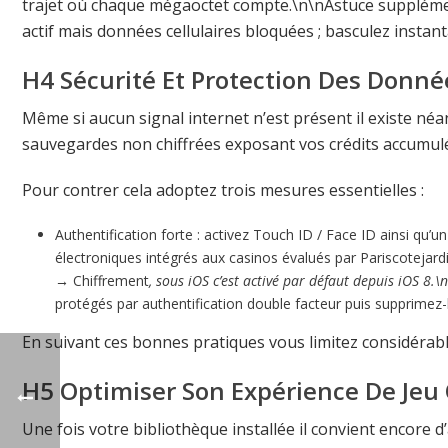
trajet où chaque mégaoctet compte.\n\nAstuce supplémenta
actif mais données cellulaires bloquées ; basculez inst
H4 Sécurité Et Protection Des Donn
Même si aucun signal internet n’est présent il existe néan
sauvegardes non chiffrées exposant vos crédits accumulé
Pour contrer cela adoptez trois mesures essentielles :
Authentification forte : activez Touch ID / Face ID ainsi qu’
électroniques intégrés aux casinos évalués par Pariscotejardi
→ Chiffrement
, sous iOS c’est activé par défaut depuis iOS 8.\n
protégés par authentification double facteur puis supprimez-l
En suivant ces bonnes pratiques vous limitez considérab
H5 Optimiser Son Expérience De Jeu O
Une fois votre bibliothèque installée il convient encore