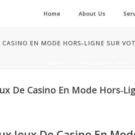
Home
About Us
Ser
E CASINO EN MODE HORS‑LIGNE SUR VO
ME
/
UNCATEGORIZED
/ GUIDE COMPLET – JOUER AUX JEUX DE CASINO E
eux De Casino En Mode Hors‑lig
ux Jeux De Casino En Mod