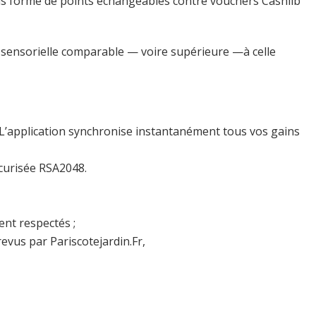
s forme de points échangeables contre vouchers Cashlib
 sensorielle comparable — voire supérieure —à celle
 L’application synchronise instantanément tous vos gains
écurisée RSA2048.
ent respectés ;
evus par Pariscotejardin.Fr,