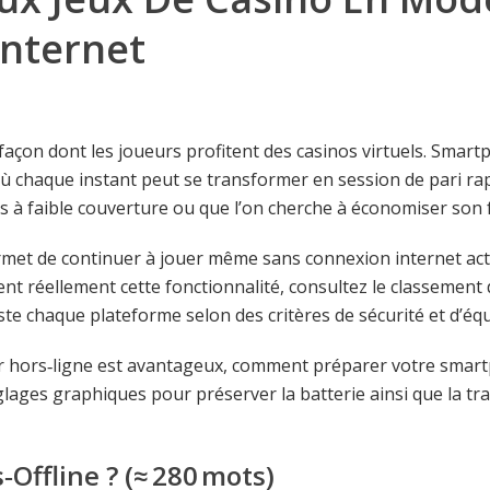
Internet
açon dont les joueurs profitent des casinos virtuels. Smartph
chaque instant peut se transformer en session de pari ra
 à faible couverture ou que l’on cherche à économiser son f
 permet de continuer à jouer même sans connexion internet act
ent réellement cette fonctionnalité, consultez le classement
este chaque plateforme selon des critères de sécurité et d’équ
 hors‑ligne est avantageux, comment préparer votre smartp
ges graphiques pour préserver la batterie ainsi que la tran
offline ? (≈ 280 Mots)