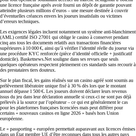
une licence française après avoir fourni un dépôt de garantie pouvant
atteindre plusieurs millions d’euros – une mesure destinée à couvrir
d’éventuelles créances envers les joueurs insatisfaits ou victimes
d’erreurs techniques.
Les exigences légales incluent notamment un système anti‑blanchiment
(AML) certifié ISO 27001 qui oblige le casino à conserver pendant
cinq ans tous les documents relatifs aux transactions financières
supérieures à 10 000 €, ainsi qu’à vérifier l’identité réelle du joueur via
une procédure KYC renforcée (pièce d’identité officielle + justificatif
domicile). Basketnews.Net souligne dans ses revues que seuls
quelques opérateurs respectent pleinement ces standards sans recourir à
des prestataires tiers douteux.
Sur le plan fiscal, les gains réalisés sur un casino agréé sont soumis au
prélèvement libératoire unique fixé à 30 % dès lors que le montant
annuel dépasse 1 500 €. Les joueurs doivent déclarer leurs revenus
issus du jeu dans leur déclaration annuelle si ceux‑ci ne sont pas déjà
prélevés à la source par l’opérateur – ce qui est généralement le cas
pour les plateformes françaises licenciées mais peut différer pour
certains « nouveaux casinos en ligne 2026 » basés hors Union
européenne.
Le « passporting » européen permettait auparavant aux licences émises
dans un État membre UE d’être reconnues dans tous les autres pays