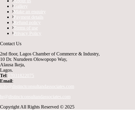
About us
Gallery
Make an enquiry
Payment details
Refund policy
Terms of use
Privacy Policy
Contact Us
2nd floor, Lagos Chamber of Commerce & Industry,
10 Dr. Nurudeen Olowopopo Way,
Alausa Ikeja,
Lagos.
Tel
:
07031822075
Email
:
info@distinctconsultandassociates.com
hr@distinctconsultandassociates.com
Copyright All Rights Reserved © 2025