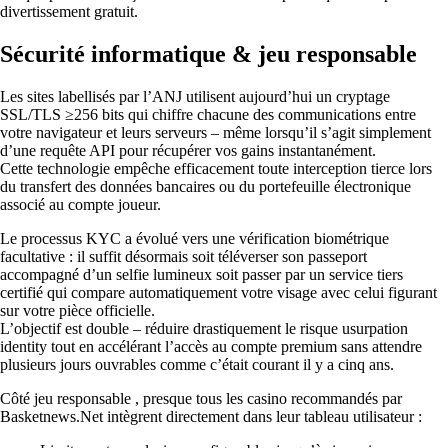
divertissement gratuit.
Sécurité informatique & jeu responsable
Les sites labellisés par l’ANJ utilisent aujourd’hui un cryptage
SSL/TLS ≥256 bits qui chiffre chacune des communications entre
votre navigateur et leurs serveurs – même lorsqu’il s’agit simplement
d’une requête API pour récupérer vos gains instantanément.
Cette technologie empêche efficacement toute interception tierce lors
du transfert des données bancaires ou du portefeuille électronique
associé au compte joueur.
Le processus KYC a évolué vers une vérification biométrique
facultative : il suffit désormais soit téléverser son passeport
accompagné d’un selfie lumineux soit passer par un service tiers
certifié qui compare automatiquement votre visage avec celui figurant
sur votre pièce officielle.
L’objectif est double – réduire drastiquement le risque usurpation
identity tout en accélérant l’accès au compte premium sans attendre
plusieurs jours ouvrables comme c’était courant il y a cinq ans.
Côté jeu responsable , presque tous les casino recommandés par
Basketnews.Net intègrent directement dans leur tableau utilisateur :