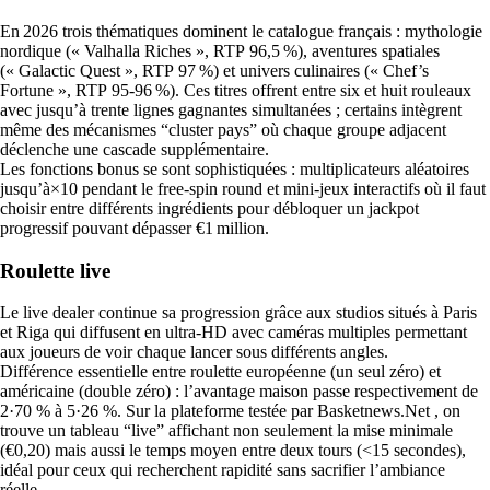
En 2026 trois thématiques dominent le catalogue français : mythologie
nordique (« Valhalla Riches », RTP 96,5 %), aventures spatiales
(« Galactic Quest », RTP 97 %) et univers culinaires (« Chef’s
Fortune », RTP 95‑96 %). Ces titres offrent entre six et huit rouleaux
avec jusqu’à trente lignes gagnantes simultanées ; certains intègrent
même des mécanismes “cluster pays” où chaque groupe adjacent
déclenche une cascade supplémentaire.
Les fonctions bonus se sont sophisti­quées : multiplicateurs aléatoires
jusqu’à×10 pendant le free‑spin round et mini‑jeux interactifs où il faut
choisir entre différents ingrédients pour débloquer un jackpot
progressif pouvant dépasser €1 million.
Roulette live
Le live dealer continue sa progression grâce aux studios situés à Paris
et Riga qui diffusent en ultra‑HD avec caméras multiples permettant
aux joueurs de voir chaque lancer sous différents angles.
Différence essentielle entre roulette européenne (un seul zéro) et
américaine (double zéro) : l’avantage maison passe respectivement de
2·70 % à 5·26 %. Sur la plateforme testée par Basketnews.Net , on
trouve un tableau “live” affichant non seulement la mise minimale
(€0,20) mais aussi le temps moyen entre deux tours (<15 secondes),
idéal pour ceux qui recherchent rapidité sans sacrifier l’ambiance
réelle.