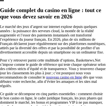
Guide complet du casino en ligne : tout ce
que vous devez savoir en 2026
Le marché des jeux d’argent sur internet explose depuis quelques
années : la puissance des serveurs cloud, la montée de la réalité
augmentée et l’essor des paiements instantanés ont transformé
l’expérience du joueur français. En 2026, plus de six millions de
Français déclarent jouer régulièrement sur des plateformes numériques,
attirés par la diversité des offres et par la possibilité de profiter d’un
divertissement accessible depuis un smartphone ou un ordinateur fixe.
Pour s’y retrouver parmi cette multitude d’options, Basketnews.Net
s’impose comme le guide de référence qui teste chaque opérateur selon
des critères stricts d’équité et de transparence. Vous y trouverez chaque
jour les classements les plus à jour ; c’est pourquoi nous vous
recommandons de consulter le
nouveau casino en ligne
dès que vous
débutez votre recherche, afin d’éviter les arnaques et les sites mal
régulés.
Ce guide se décompose en cinq parties essentielles : comment choisir
le bon casino en ligne, le cadre juridique français, les jeux phares qui
dominent le marché, les bonus et programmes VIP à ne pas manquer,