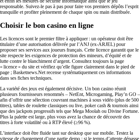
et enfin les mesures de sécurité informatique ainsi que le jeu
responsable. Suivez‑le pas à pas pour faire vos premiers dépôts l’esprit
tranquille et profiter pleinement de chaque spin ou main distribuée.
Choisir le bon casino en ligne
Les licences sont le premier filtre à appliquer : un opérateur doit être
titulaire d’une autorisation délivrée par l’ANJ (ex‑ARJEL) pour
proposer ses services aux joueurs français. Cette licence garantit que le
site respecte les exigences de protection des mineurs, d’équité et de
lutte contre le blanchiment d’argent. Consultez toujours la page
« licence » du site et vérifiez qu’elle figure clairement dans le pied de
page ; Basketnews.Net recense systématiquement ces informations
dans ses fiches techniques.
La variété des jeux est également décisive. Un bon casino réunit
plusieurs fournisseurs renommés – NetEnt, Microgaming, Play’n GO –
afin d’offrir une sélection couvrant machines à sous vidéo (plus de 500
titres), tables de roulette classiques ou live, poker cash & tournois ainsi
que des jackpots progressifs tels que Mega Moolah ou Divine Fortune.
Plus la palette est large, plus vous avez la chance de découvrir des
titres à forte volatilité ou à RTP élevé (≥96 %).
L’interface doit être fluide tant sur desktop que sur mobile. Testez la
vitesse de chargement d’une partie demo : si le temps d’attente dépasse