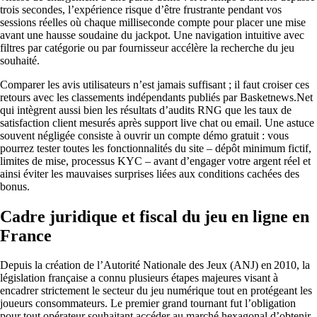
trois secondes, l’expérience risque d’être frustrante pendant vos
sessions réelles où chaque milliseconde compte pour placer une mise
avant une hausse soudaine du jackpot. Une navigation intuitive avec
filtres par catégorie ou par fournisseur accélère la recherche du jeu
souhaité.
Comparer les avis utilisateurs n’est jamais suffisant ; il faut croiser ces
retours avec les classements indépendants publiés par Basketnews.Net
qui intègrent aussi bien les résultats d’audits RNG que les taux de
satisfaction client mesurés après support live chat ou email. Une astuce
souvent négligée consiste à ouvrir un compte démo gratuit : vous
pourrez tester toutes les fonctionnalités du site – dépôt minimum fictif,
limites de mise, processus KYC – avant d’engager votre argent réel et
ainsi éviter les mauvaises surprises liées aux conditions cachées des
bonus.
Cadre juridique et fiscal du jeu en ligne en
France
Depuis la création de l’Autorité Nationale des Jeux (ANJ) en 2010, la
législation française a connu plusieurs étapes majeures visant à
encadrer strictement le secteur du jeu numérique tout en protégeant les
joueurs consommateurs. Le premier grand tournant fut l’obligation
pour tout opérateur souhaitant accéder au marché hexagonal d’obtenir