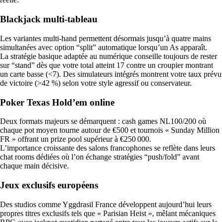
Blackjack multi‑tableau
Les variantes multi‑hand permettent désormais jusqu’à quatre mains
simultanées avec option “split” automatique lorsqu’un As apparaît.
La stratégie basique adaptée au numérique conseille toujours de rester
sur “stand” dès que votre total atteint 17 contre un croupier montrant
un carte basse (<7). Des simulateurs intégrés montrent votre taux prévu
de victoire (>42 %) selon votre style agressif ou conservateur.
Poker Texas Hold’em online
Deux formats majeurs se démarquent : cash games NL100/200 où
chaque pot moyen tourne autour de €500 et tournois « Sunday Million
FR » offrant un prize pool supérieur à €250 000.
L’importance croissante des salons francophones se reflète dans leurs
chat rooms dédiées où l’on échange stratégies “push/fold” avant
chaque main décisive.
Jeux exclusifs européens
Des studios comme Yggdrasil France développent aujourd’hui leurs
propres titres exclusifs tels que « Parisian Heist », mêlant mécaniques