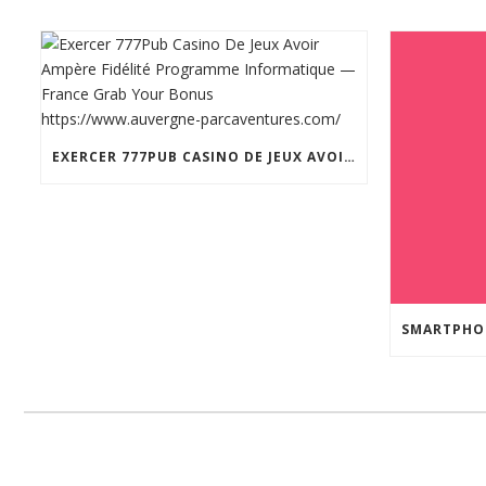
EXERCER 777PUB CASINO DE JEUX AVOIR AMPÈRE FIDÉLITÉ PROGRAMME INFORMATIQUE — FRANCE GRAB YOUR BONUS HTTPS://WWW.AUVERGNE-PARCAVENTURES.COM/