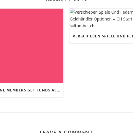
SMARTPHONE MEMBERS GET FUNDS ACTIVITIES SMOOTHLY ON ANY DEVICE. – UNITED STATES GET BONUS NOW CASINIA
LEAVE A COMMENT