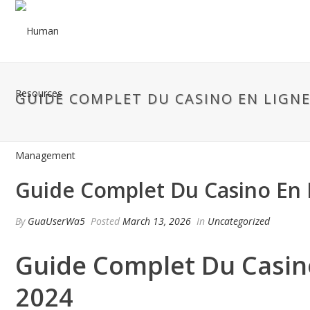
GUIDE COMPLET DU CASINO EN LIGNE
Guide Complet Du Casino En 
By
GuaUserWa5
Posted
March 13, 2026
In
Uncategorized
Guide Complet Du Casino
2024