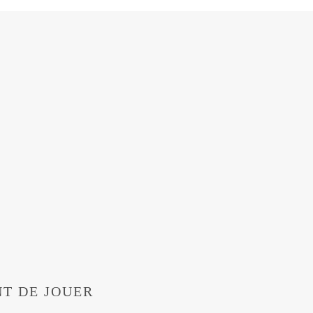
NT DE JOUER