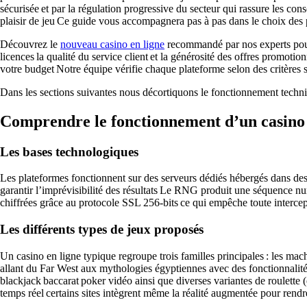
sécurisée et par la régulation progressive du secteur qui rassure les con
plaisir de jeu Ce guide vous accompagnera pas à pas dans le choix des p
Découvrez le
nouveau casino en ligne
recommandé par nos experts pour u
licences la qualité du service client et la générosité des offres promoti
votre budget Notre équipe vérifie chaque plateforme selon des critères s
Dans les sections suivantes nous décortiquons le fonctionnement techniqu
Comprendre le fonctionnement d’un casino 
Les bases technologiques
Les plateformes fonctionnent sur des serveurs dédiés hébergés dans de
garantir l’imprévisibilité des résultats Le RNG produit une séquence n
chiffrées grâce au protocole SSL 256‑bits ce qui empêche toute intercept
Les différents types de jeux proposés
Un casino en ligne typique regroupe trois familles principales : les machi
allant du Far West aux mythologies égyptiennes avec des fonctionnalité
blackjack baccarat poker vidéo ainsi que diverses variantes de roulett
temps réel certains sites intègrent même la réalité augmentée pour rend