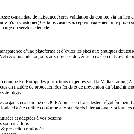
se e‑mail date de naissance Après validation du compte via un lien envo
 (Know Your Customer) Certains casinos acceptent également une photo s
charge du service clientèle.
ansparence d’une plateforme et d’éviter les sites aux pratiques douteu
Net recommande toujours aux novices de vérifier ces éléments avant tou
torité reconnue En Europe les juridictions majeures sont la Malta Gam
es en matière de protection des fonds et de prévention du blanchiment d
s de litige.
 Des organismes comme eCOGRA ou iTech Labs testent régulièrement l’a
e logiciel a été certifié conforme aux standards internationaux selon no
écurisées et adaptées à vos besoins
s soumis à frais
ée & protection renforcée