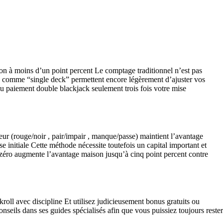
son à moins d’un point percent​ Le comptage traditionnel n’est pas
ntes comme “single deck” permettent encore légèrement d’ajuster vos
ou paiement double blackjack seulement trois fois votre mise
ieur (rouge/noir , pair/impair , manque/passe) maintient l’avantage
 initiale​ Cette méthode nécessite toutefois un capital important et
e zéro augmente l’avantage maison jusqu’à cinq point percent contre
ll avec discipline​ Et utilisez judicieusement bonus gratuits ou
eils dans ses guides spécialisés afin que vous puissiez toujours rester