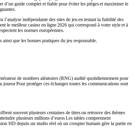
er d’un guide complet et fiable pour éviter les pièges et maximiser le
agnantes.
’analyse indépendante des sites de jeu en testant la fiabilité des
ent le meilleur casino en ligne 2026 qui correspond à votre style et à
 respectent les normes européennes.
es ainsi que les bonnes pratiques du jeu responsable.
 générateur de nombres aléatoires (RNG) audité quotidiennement pour
 au joueur Pour protéger ces échanges toutes les communications sont
 offrent souvent plusieurs centaines de titres on retrouve des thèmes
atteindre plusieurs millions d’euros Les tables comprennent
usion HD depuis un studio réel où un croupier humain gère la partie en