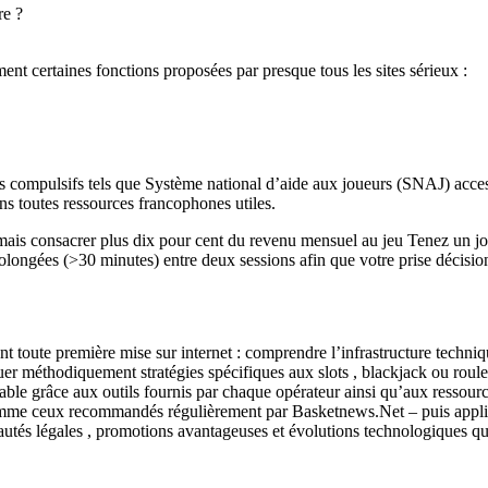
re ?
nt certaines fonctions proposées par presque tous les sites sérieux :
rs compulsifs tels que Système national d’aide aux joueurs (SNAJ) acces
ns toutes ressources francophones utiles​.
ais consacrer plus dix pour cent du revenu mensuel au jeu​​ Tenez un jour
olongées (>30 minutes) entre deux sessions afin que votre prise décision r
 toute première mise sur internet : comprendre l’infrastructure techni
uer méthodiquement stratégies spécifiques aux slots , blackjack ou roul
able grâce aux outils fournis par chaque opérateur ainsi qu’aux ressource
omme ceux recommandés régulièrement par Basketnews.Net – puis applicat
autés légales , promotions avantageuses et évolutions technologiques qu