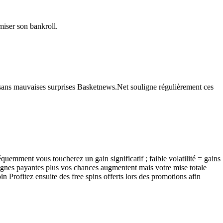
miser son bankroll.
e sans mauvaises surprises Basketnews.Net souligne régulièrement ces
uemment vous toucherez un gain significatif ; faible volatilité = gains
e lignes payantes plus vos chances augmentent mais votre mise totale
​ Profitez ensuite des free spins offerts lors des promotions afin