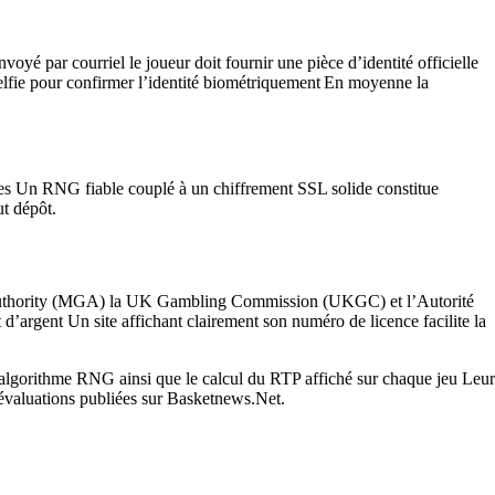
yé par courriel le joueur doit fournir une pièce d’identité officielle
elfie pour confirmer l’identité biométriquement En moyenne la
ses Un RNG fiable couplé à un chiffrement SSL solide constitue
t dépôt.
ing Authority (MGA) la UK Gambling Commission (UKGC) et l’Autorité
’argent Un site affichant clairement son numéro de licence facilite la
lgorithme RNG ainsi que le calcul du RTP affiché sur chaque jeu Leur
s évaluations publiées sur Basketnews.Net.