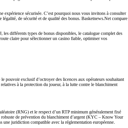
’une expérience sécurisée. C’est pourquoi nous vous invitons à consulter
 de légalité, de sécurité et de qualité des bonus. Basketnews.Net compare
J, les différents types de bonus disponibles, le catalogue complet des
route claire pour sélectionner un casino fiable, optimiser vos
 le pouvoir exclusif d’octroyer des licences aux opérateurs souhaitant
 relatives à la protection du joueur, à la lutte contre le blanchiment
ur aléatoire (RNG) et le respect d’un RTP minimum généralement fixé
ystème robuste de prévention du blanchiment d’argent (KYC – Know Your
ans une juridiction compatible avec la réglementation européenne.