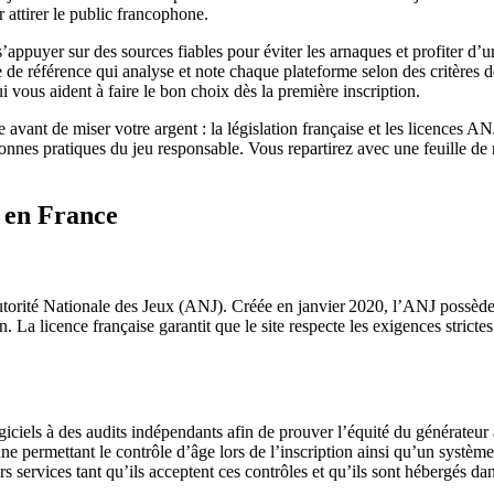
 attirer le public francophone.
s’appuyer sur des sources fiables pour éviter les arnaques et profiter d
ite de référence qui analyse et note chaque plateforme selon des critères
i vous aident à faire le bon choix dès la première inscription.
avant de miser votre argent : la législation française et les licences AN
bonnes pratiques du jeu responsable. Vous repartirez avec une feuille de 
e en France
’Autorité Nationale des Jeux (ANJ). Créée en janvier 2020, l’ANJ possède
n. La licence française garantit que le site respecte les exigences strictes
ogiciels à des audits indépendants afin de prouver l’équité du générate
‑jeune permettant le contrôle d’âge lors de l’inscription ainsi qu’un s
 services tant qu’ils acceptent ces contrôles et qu’ils sont hébergés d