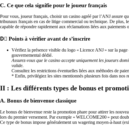
C. Ce que cela signifie pour le joueur français
Pour vous, joueur français, choisir un casino agréé par l’ANJ assure que 
tribunaux français en cas de litige commercial ou technique. De plus, le
capable de répondre rapidement aux réclamations liées aux paiements 
D️⃣ Points à vérifier avant de s’inscrire
Vérifiez la présence visible du logo « Licence ANJ » sur la page 
gouvernemental dédié.
Assurez‑vous que le casino accepte uniquement les joueurs domici
valide.
Consultez les restrictions éventuelles liées aux méthodes de paiem
* Enfin, privilégiez les sites mentionnés plusieurs fois dans nos
II : Les différents types de bonus et promot
A. Bonus de bienvenue classique
Le bonus de bienvenue reste la promotion phare pour attirer les nouvea
lors du premier versement. Par exemple « WELCOME200 » peut doubler v
Ce type de bonus impose généralement un wagering moyen‑à‑haut (exig