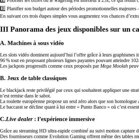
2️⃣ Prioriser les offres où le wagering est inférieur à 25x, ce qui réduit
3️⃣ Planifier son budget autour des périodes promotionnelles majeures 
En suivant ces trois étapes simples vous augmentez vos chances d’extrai
III Panorama des jeux disponibles sur un c
A. Machines à sous vidéo
Les slots vidéo dominent aujourd’hui l’offre grâce à leurs graphismes 
96 % tout en proposant plusieurs lignes payantes pouvant atteindre 102
Les jackpots progressifs comme ceux proposés par
Mega Moolah
peuve
B. Jeux de table classiques
Le blackjack reste privilégié par ceux qui souhaitent appliquer une str
n’est remise dans le sabot.
La roulette européenne propose un seul zéro alors que son homologue a
Le baccarat se décline quant à lui entre « Punto Banco » où c’est essen
C.
Live dealer
: l’expérience immersive
Grâce au streaming HD ultra‑rapide combiné au suivi motion capture de
Des fournisseurs comme Evolution Gaming offrent même des tables mult