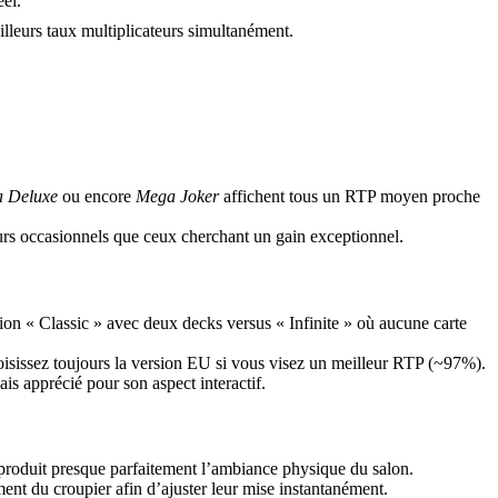
éel.
lleurs taux multiplicateurs simultanément.
a Deluxe
ou encore
Mega Joker
affichent tous un RTP moyen proche
ueurs occasionnels que ceux cherchant un gain exceptionnel.
sion « Classic » avec deux decks versus « Infinite » où aucune carte
isissez toujours la version EU si vous visez un meilleur RTP (~97%).
s apprécié pour son aspect interactif.
produit presque parfaitement l’ambiance physique du salon.
 du croupier afin d’ajuster leur mise instantanément.