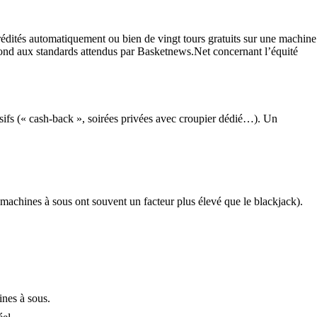
crédités automatiquement ou bien de vingt tours gratuits sur une machine
no répond aux standards attendus par Basketnews.Net concernant l’équité
ifs (« cash‑back », soirées privées avec croupier dédié…). Un
s machines à sous ont souvent un facteur plus élevé que le blackjack).
ines à sous.