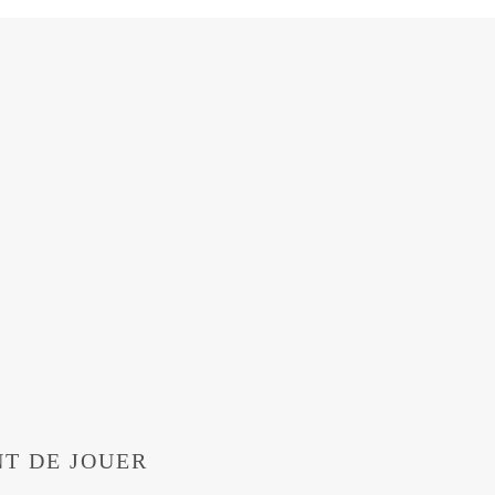
NT DE JOUER