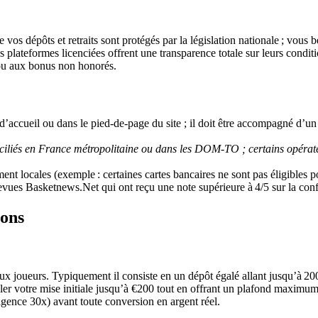
vos dépôts et retraits sont protégés par la législation nationale ; vous b
s plateformes licenciées offrent une transparence totale sur leurs condit
ou aux bonus non honorés.
d’accueil ou dans le pied‑de‑page du site ; il doit être accompagné d’u
liés en France métropolitaine ou dans les DOM‑TO ; certains opérateurs
ent locales (exemple : certaines cartes bancaires ne sont pas éligibles po
 revues Basketnews.Net qui ont reçu une note supérieure à 4/5 sur la conf
ions
ux joueurs. Typiquement il consiste en un dépôt égalé allant jusqu’à 2
otre mise initiale jusqu’à €200 tout en offrant un plafond maximum de
ence 30x) avant toute conversion en argent réel.