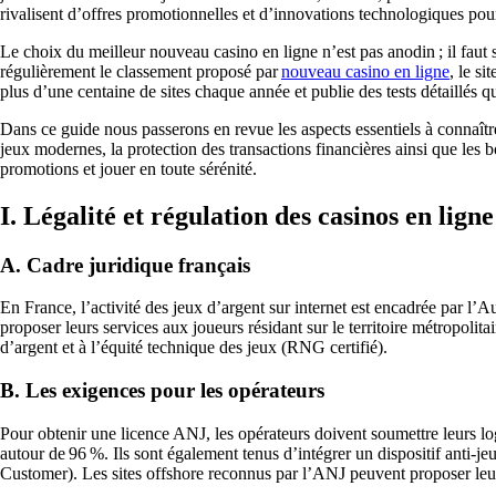
rivalisent d’offres promotionnelles et d’innovations technologiques pour
Le choix du meilleur nouveau casino en ligne n’est pas anodin ; il faut 
régulièrement le classement proposé par
nouveau casino en ligne
, le s
plus d’une centaine de sites chaque année et publie des tests détaillés qu
Dans ce guide nous passerons en revue les aspects essentiels à connaître 
jeux modernes, la protection des transactions financières ainsi que les 
promotions et jouer en toute sérénité.
I. Légalité et régulation des casinos en lign
A. Cadre juridique français
En France, l’activité des jeux d’argent sur internet est encadrée par l
proposer leurs services aux joueurs résidant sur le territoire métropolitai
d’argent et à l’équité technique des jeux (RNG certifié).
B. Les exigences pour les opérateurs
Pour obtenir une licence ANJ, les opérateurs doivent soumettre leurs l
autour de 96 %. Ils sont également tenus d’intégrer un dispositif anti
Customer). Les sites offshore reconnus par l’ANJ peuvent proposer leurs