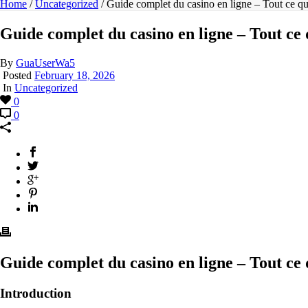
Home
/
Uncategorized
/ Guide complet du casino en ligne – Tout ce q
Guide complet du casino en ligne – Tout ce 
By
GuaUserWa5
Posted
February 18, 2026
In
Uncategorized
0
0
Guide complet du casino en ligne – Tout ce 
Introduction