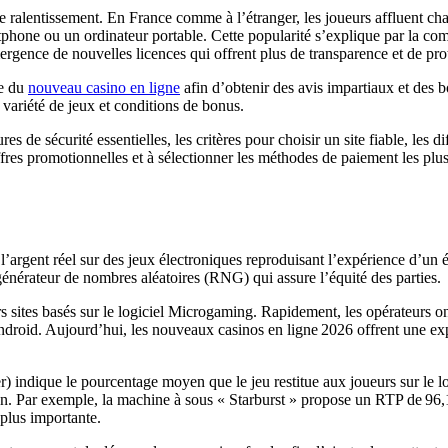
 ralentissement. En France comme à l’étranger, les joueurs affluent ch
tphone ou un ordinateur portable. Cette popularité s’explique par la co
émergence de nouvelles licences qui offrent plus de transparence et de pr
ge du
nouveau casino en ligne
afin d’obtenir des avis impartiaux et des
, variété de jeux et conditions de bonus.
 de sécurité essentielles, les critères pour choisir un site fiable, les di
fres promotionnelles et à sélectionner les méthodes de paiement les plu
’argent réel sur des jeux électroniques reproduisant l’expérience d’un é
 générateur de nombres aléatoires (RNG) qui assure l’équité des parties.
s sites basés sur le logiciel Microgaming. Rapidement, les opérateurs on
droid. Aujourd’hui, les nouveaux casinos en ligne 2026 offrent une expé
 indique le pourcentage moyen que le jeu restitue aux joueurs sur le long
on. Par exemple, la machine à sous « Starburst » propose un RTP de 96,
 plus importante.