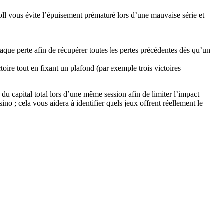
ll vous évite l’épuisement prématuré lors d’une mauvaise série et
aque perte afin de récupérer toutes les pertes précédentes dès qu’un
toire tout en fixant un plafond (par exemple trois victoires
 capital total lors d’une même session afin de limiter l’impact
ino ; cela vous aidera à identifier quels jeux offrent réellement le