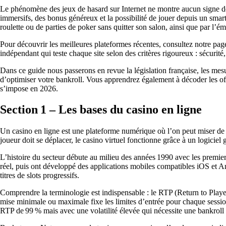
Le phénomène des jeux de hasard sur Internet ne montre aucun signe de
immersifs, des bonus généreux et la possibilité de jouer depuis un smar
roulette ou de parties de poker sans quitter son salon, ainsi que par l’
Pour découvrir les meilleures plateformes récentes, consultez notre pa
indépendant qui teste chaque site selon des critères rigoureux : sécurité
Dans ce guide nous passerons en revue la législation française, les mesures
d’optimiser votre bankroll. Vous apprendrez également à décoder les of
s’impose en 2026.
Section 1 – Les bases du casino en ligne
Un casino en ligne est une plateforme numérique où l’on peut miser de l
joueur doit se déplacer, le casino virtuel fonctionne grâce à un logiciel
L’histoire du secteur débute au milieu des années 1990 avec les premier
réel, puis ont développé des applications mobiles compatibles iOS et An
titres de slots progressifs.
Comprendre la terminologie est indispensable : le RTP (Return to Player)
mise minimale ou maximale fixe les limites d’entrée pour chaque sessi
RTP de 99 % mais avec une volatilité élevée qui nécessite une bankroll