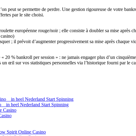
’on peut se permettre de perdre. Une gestion rigoureuse de votre bankro
rtes par le site choisi.
oulette européenne rouge/noir ; elle consiste à doubler sa mise après ch
 casino)
risquer ; il prévoit d’augmenter progressivement sa mise après chaque vic
 20 % bankroll per session » : ne jamais engager plus d’un cinquième du
n œil sur vos statistiques personnelles via l’historique fourni par le cas
_ in heel Nederland Start Spinning
Casino