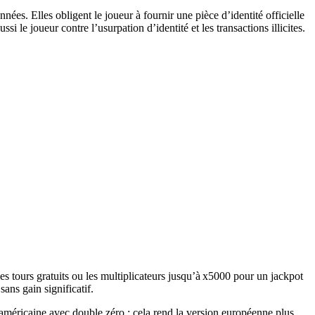
 Elles obligent le joueur à fournir une pièce d’identité officielle
i le joueur contre l’usurpation d’identité et les transactions illicites.
es tours gratuits ou les multiplicateurs jusqu’à x5000 pour un jackpot
ans gain significatif.
américaine avec double zéro ; cela rend la version européenne plus