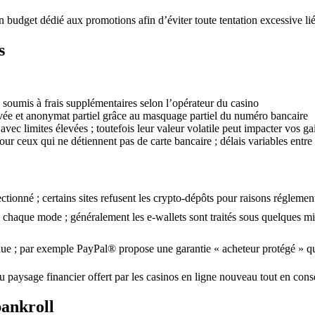
 budget dédié aux promotions afin d’éviter toute tentation excessive li
s
 soumis à frais supplémentaires selon l’opérateur du casino
levée et anonymat partiel grâce au masquage partiel du numéro bancaire
vec limites élevées ; toutefois leur valeur volatile peut impacter vos g
ceux qui ne détiennent pas de carte bancaire ; délais variables entre 2
ectionné ; certains sites refusent les crypto‑dépôts pour raisons réglemen
à chaque mode ; généralement les e‑wallets sont traités sous quelques m
nue ; par exemple PayPal® propose une garantie « acheteur protégé » qui 
ysage financier offert par les casinos en ligne nouveau tout en conserv
bankroll