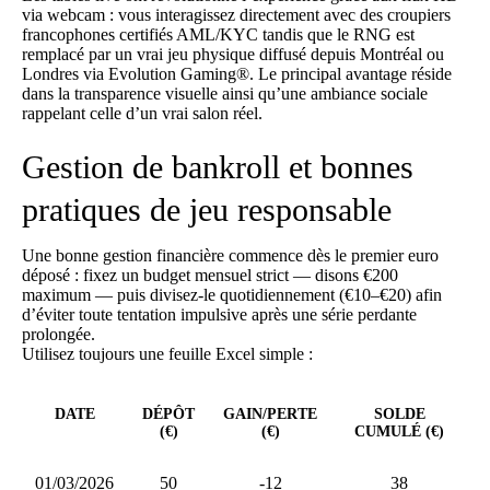
via webcam : vous interagissez directement avec des croupiers
francophones certifiés AML/KYC tandis que le RNG est
remplacé par un vrai jeu physique diffusé depuis Montréal ou
Londres via Evolution Gaming®. Le principal avantage réside
dans la transparence visuelle ainsi qu’une ambiance sociale
rappelant celle d’un vrai salon réel.
Gestion de bankroll et bonnes
pratiques de jeu responsable
Une bonne gestion financière commence dès le premier euro
déposé : fixez un budget mensuel strict — disons €200
maximum — puis divisez-le quotidiennement (€10–€20) afin
d’éviter toute tentation impulsive après une série perdante
prolongée.
Utilisez toujours une feuille Excel simple :
DATE
DÉPÔT
GAIN/PERTE
SOLDE
(€)
(€)
CUMULÉ (€)
01/03/2026
50
-12
38