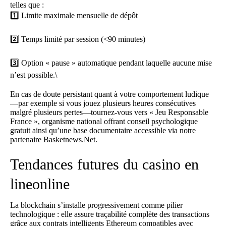
telles que :
1️⃣ Limite maximale mensuelle de dépôt
2️⃣ Temps limité par session (<90 minutes)
3️⃣ Option « pause » automatique pendant laquelle aucune mise
n’est possible.\
En cas de doute persistant quant à votre comportement ludique
—par exemple si vous jouez plusieurs heures consécutives
malgré plusieurs pertes—tournez-vous vers « Jeu Responsable
France », organisme national offrant conseil psychologique
gratuit ainsi qu’une base documentaire accessible via notre
partenaire Basketnews.Net.
Tendances futures du casino en
line​online​
La blockchain s’installe progressivement comme pilier
technologique : elle assure traçabilité complète des transactions
grâce aux contrats intelligents Ethereum compatibles avec