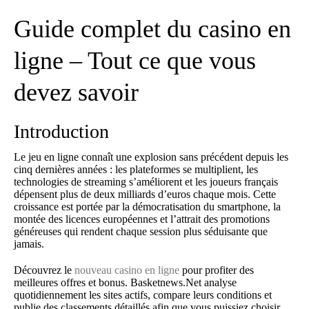
Guide complet du casino en
ligne – Tout ce que vous
devez savoir
Introduction
Le jeu en ligne connaît une explosion sans précédent depuis les
cinq dernières années : les plateformes se multiplient, les
technologies de streaming s’améliorent et les joueurs français
dépensent plus de deux milliards d’euros chaque mois. Cette
croissance est portée par la démocratisation du smartphone, la
montée des licences européennes et l’attrait des promotions
généreuses qui rendent chaque session plus séduisante que
jamais.
Découvrez le
nouveau casino en ligne
pour profiter des
meilleures offres et bonus. Basketnews.Net analyse
quotidiennement les sites actifs, compare leurs conditions et
publie des classements détaillés afin que vous puissiez choisir