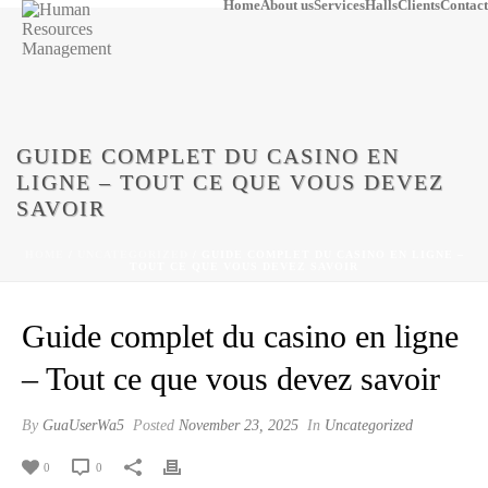
Home
About us
Services
Halls
Clients
Contact
GUIDE COMPLET DU CASINO EN
LIGNE – TOUT CE QUE VOUS DEVEZ
SAVOIR
HOME
/
UNCATEGORIZED
/ GUIDE COMPLET DU CASINO EN LIGNE –
TOUT CE QUE VOUS DEVEZ SAVOIR
Guide complet du casino en ligne
– Tout ce que vous devez savoir
By
GuaUserWa5
Posted
November 23, 2025
In
Uncategorized
0
0