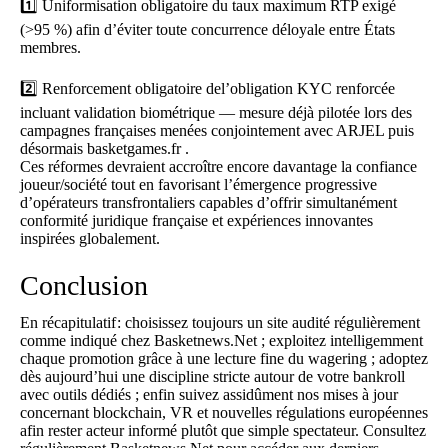
1️⃣ Uniformisation obligatoire du taux maximum RTP exigé
(>95 %) afin d’éviter toute concurrence déloyale entre États
membres.
2️⃣ Renforcement obligatoire del’obligation KYC renforcée
incluant validation biométrique — mesure déjà pilotée lors des
campagnes françaises menées conjointement avec ARJEL puis
désormais basketgames.fr .
Ces réformes devraient accroître encore davantage la confiance
joueur/société tout en favorisant l’émergence progressive
d’opérateurs transfrontaliers capables d’offrir simultanément
conformité juridique française et expériences innovantes
inspirées globalement.
Conclusion
En récapitulatif : choisissez toujours un site audité régulièrement
comme indiqué chez Basketnews.Net ; exploitez intelligemment
chaque promotion grâce à une lecture fine du wagering ; adoptez
dès aujourd’hui une discipline stricte autour de votre bankroll
avec outils dédiés ; enfin suivez assidûment nos mises à jour
concernant blockchain, VR et nouvelles régulations européennes
afin rester acteur informé plutôt que simple spectateur.​ Consultez