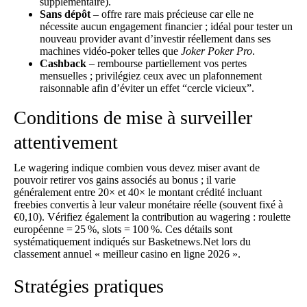
supplémentaire).
Sans dépôt
– offre rare mais précieuse car elle ne
nécessite aucun engagement financier ; idéal pour tester un
nouveau provider avant d’investir réellement dans ses
machines vidéo‑poker telles que
Joker Poker Pro
.
Cashback
– rembourse partiellement vos pertes
mensuelles ; privilégiez ceux avec un plafonnement
raisonnable afin d’éviter un effet “cercle vicieux”.
Conditions de mise à surveiller
attentivement
Le wagering indique combien vous devez miser avant de
pouvoir retirer vos gains associés au bonus ; il varie
généralement entre 20× et 40× le montant crédité incluant
freebies convertis à leur valeur monétaire réelle (souvent fixé à
€0,10). Vérifiez également la contribution au wagering : roulette
européenne = 25 %, slots = 100 %. Ces détails sont
systématiquement indiqués sur Basketnews.Net lors du
classement annuel « meilleur casino en ligne 2026 ».
Stratégies pratiques