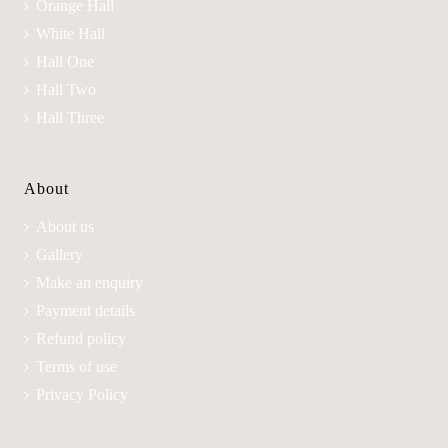
Orange Hall
White Hall
Hall One
Hall Two
Hall Three
About
About us
Gallery
Make an enquiry
Payment details
Refund policy
Terms of use
Privacy Policy