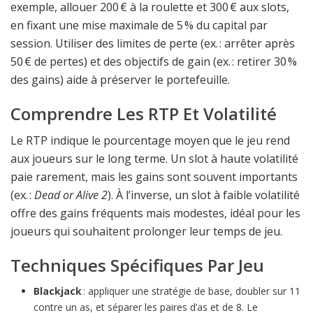
exemple, allouer 200 € à la roulette et 300 € aux slots,
en fixant une mise maximale de 5 % du capital par
session. Utiliser des limites de perte (ex. : arrêter après
50 € de pertes) et des objectifs de gain (ex. : retirer 30 %
des gains) aide à préserver le portefeuille.
Comprendre Les RTP Et Volatilité
Le RTP indique le pourcentage moyen que le jeu rend
aux joueurs sur le long terme. Un slot à haute volatilité
paie rarement, mais les gains sont souvent importants
(ex. :
Dead or Alive 2
). À l’inverse, un slot à faible volatilité
offre des gains fréquents mais modestes, idéal pour les
joueurs qui souhaitent prolonger leur temps de jeu.
Techniques Spécifiques Par Jeu
Blackjack
: appliquer une stratégie de base, doubler sur 11
contre un as, et séparer les paires d’as et de 8. Le