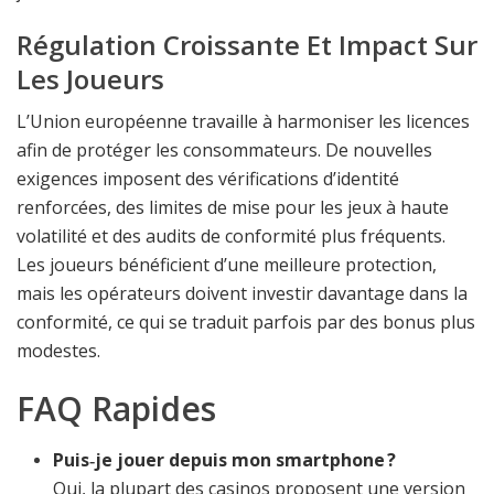
Régulation Croissante Et Impact Sur
Les Joueurs
L’Union européenne travaille à harmoniser les licences
afin de protéger les consommateurs. De nouvelles
exigences imposent des vérifications d’identité
renforcées, des limites de mise pour les jeux à haute
volatilité et des audits de conformité plus fréquents.
Les joueurs bénéficient d’une meilleure protection,
mais les opérateurs doivent investir davantage dans la
conformité, ce qui se traduit parfois par des bonus plus
modestes.
FAQ Rapides
Puis‑je jouer depuis mon smartphone ?
Oui, la plupart des casinos proposent une version