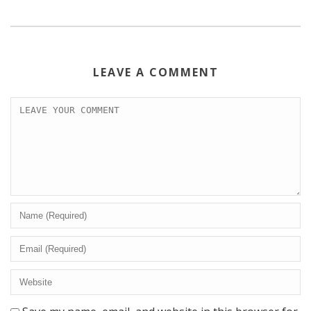
LEAVE A COMMENT