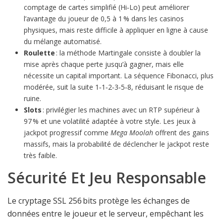
comptage de cartes simplifié (Hi‑Lo) peut améliorer
l’avantage du joueur de 0,5 à 1 % dans les casinos
physiques, mais reste difficile à appliquer en ligne à cause
du mélange automatisé.
Roulette
: la méthode Martingale consiste à doubler la
mise après chaque perte jusqu’à gagner, mais elle
nécessite un capital important. La séquence Fibonacci, plus
modérée, suit la suite 1‑1‑2‑3‑5‑8, réduisant le risque de
ruine.
Slots
: privilégier les machines avec un RTP supérieur à
97 % et une volatilité adaptée à votre style. Les jeux à
jackpot progressif comme
Mega Moolah
offrent des gains
massifs, mais la probabilité de déclencher le jackpot reste
très faible.
Sécurité Et Jeu Responsable
Le cryptage SSL 256 bits protège les échanges de
données entre le joueur et le serveur, empêchant les