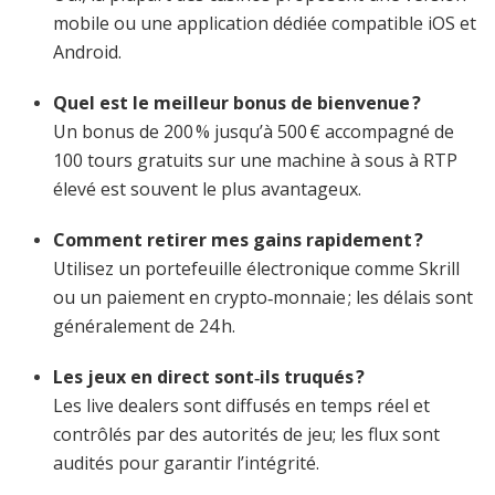
mobile ou une application dédiée compatible iOS et
Android.
Quel est le meilleur bonus de bienvenue ?
Un bonus de 200 % jusqu’à 500 € accompagné de
100 tours gratuits sur une machine à sous à RTP
élevé est souvent le plus avantageux.
Comment retirer mes gains rapidement ?
Utilisez un portefeuille électronique comme Skrill
ou un paiement en crypto‑monnaie ; les délais sont
généralement de 24 h.
Les jeux en direct sont‑ils truqués ?
Les live dealers sont diffusés en temps réel et
contrôlés par des autorités de jeu; les flux sont
audités pour garantir l’intégrité.