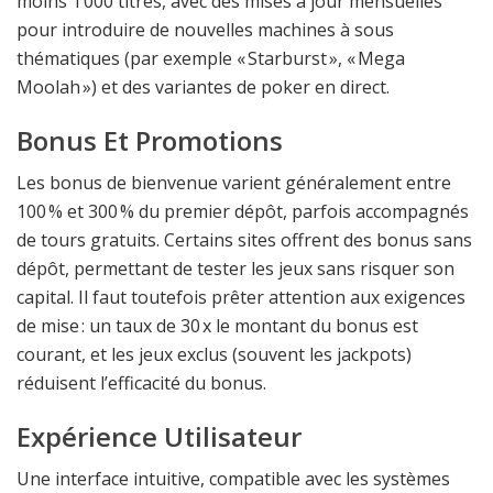
moins 1 000 titres, avec des mises à jour mensuelles
pour introduire de nouvelles machines à sous
thématiques (par exemple « Starburst », « Mega
Moolah ») et des variantes de poker en direct.
Bonus Et Promotions
Les bonus de bienvenue varient généralement entre
100 % et 300 % du premier dépôt, parfois accompagnés
de tours gratuits. Certains sites offrent des bonus sans
dépôt, permettant de tester les jeux sans risquer son
capital. Il faut toutefois prêter attention aux exigences
de mise : un taux de 30 x le montant du bonus est
courant, et les jeux exclus (souvent les jackpots)
réduisent l’efficacité du bonus.
Expérience Utilisateur
Une interface intuitive, compatible avec les systèmes