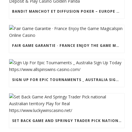
BANDIT MANCHOT ET DIFFUSION POKER – EUROPE DE L’OUEST DEPOSIT & PLAY CASINO GOLDEN PANDA
FAIR GAME GARANTIE · FRANCE ENJOY THE GAME MAGICALSPIN ONLINE CASINO
SIGN UP FOR EPIC TOURNAMENTS _ AUSTRALIA SIGN UP TODAY HTTPS://WWW.ALLSPINSWINS-CASINO.COM/
SET BACK GAME AND SPRINGY TRADER PICK NATIONAL AUSTRALIAN TERRITORY PLAY FOR REAL HTTPS://WWW.LUCKYWINSCASINO.NET/