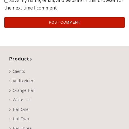
Save my name, email, and website in this browser for
the next time I comment.
Products
Clients
Auditorium
Orange Hall
White Hall
Hall One
Hall Two
Hall Three