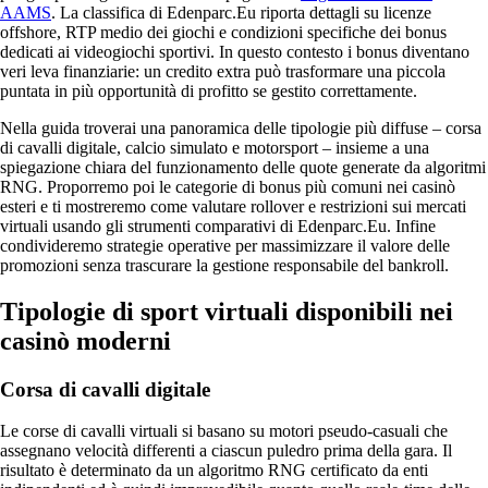
AAMS
. La classifica di Edenparc.Eu riporta dettagli su licenze
offshore, RTP medio dei giochi e condizioni specifiche dei bonus
dedicati ai videogiochi sportivi. In questo contesto i bonus diventano
veri leva finanziarie: un credito extra può trasformare una piccola
puntata in più opportunità di profitto se gestito correttamente.
Nella guida troverai una panoramica delle tipologie più diffuse – corsa
di cavalli digitale, calcio simulato e motorsport – insieme a una
spiegazione chiara del funzionamento delle quote generate da algoritmi
RNG. Proporremo poi le categorie di bonus più comuni nei casinò
esteri e ti mostreremo come valutare rollover e restrizioni sui mercati
virtuali usando gli strumenti comparativi di Edenparc.Eu. Infine
condivideremo strategie operative per massimizzare il valore delle
promozioni senza trascurare la gestione responsabile del bankroll.
Tipologie di sport virtuali disponibili nei
casinò moderni
Corsa di cavalli digitale
Le corse di cavalli virtuali si basano su motori pseudo‑casuali che
assegnano velocità differenti a ciascun puledro prima della gara. Il
risultato è determinato da un algoritmo RNG certificato da enti