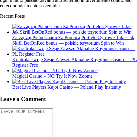
ogni minuto passato davanti allo schermo in divertimento controllato
ed economicamente sostenibile.
Recent Posts
Zarządzaj Płatnościami Za Pomocą Portfele Cyfrowe Takie Jak
Skrill BetOnRed bonus — polskie terytorium Spin to Win
Kontrola Twoje Sesje Zawsze Aktualne RoySpins Casino — PL
Register Free
Magical Casino – NO Try It Now Zoome
Best Live Players Kajot Casino — Poland Play Instantly
Leave a Comment