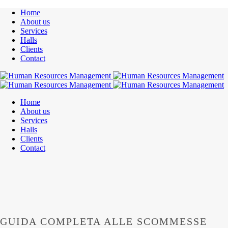
Home
About us
Services
Halls
Clients
Contact
Home
About us
Services
Halls
Clients
Contact
GUIDA COMPLETA ALLE SCOMMESSE