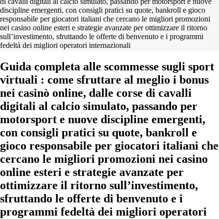
di cavalli digitali al calcio simulato, passando per motorsport e nuove
discipline emergenti, con consigli pratici su quote, bankroll e gioco
responsabile per giocatori italiani che cercano le migliori promozioni
nei casino online esteri e strategie avanzate per ottimizzare il ritorno
sull’investimento, sfruttando le offerte di benvenuto e i programmi
fedeltà dei migliori operatori internazionali
Guida completa alle scommesse sugli sport
virtuali : come sfruttare al meglio i bonus
nei casinò online, dalle corse di cavalli
digitali al calcio simulato, passando per
motorsport e nuove discipline emergenti,
con consigli pratici su quote, bankroll e
gioco responsabile per giocatori italiani che
cercano le migliori promozioni nei casino
online esteri e strategie avanzate per
ottimizzare il ritorno sull’investimento,
sfruttando le offerte di benvenuto e i
programmi fedeltà dei migliori operatori