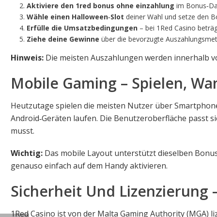
Aktiviere den 1red bonus ohne einzahlung
im Bonus‑Da
Wähle einen Halloween‑Slot
deiner Wahl und setze den B
Erfülle die Umsatzbedingungen
– bei 1Red Casino beträg
Ziehe deine Gewinne
über die bevorzugte Auszahlungsmet
Hinweis:
Die meisten Auszahlungen werden innerhalb von
Mobile Gaming – Spielen, Wa
Heutzutage spielen die meisten Nutzer über Smartphones 
Android‑Geräten laufen. Die Benutzeroberfläche passt s
musst.
Wichtig:
Das mobile Layout unterstützt dieselben Bonus
genauso einfach auf dem Handy aktivieren.
Sicherheit Und Lizenzierung
1Red Casino ist von der Malta Gaming Authority (MGA) li