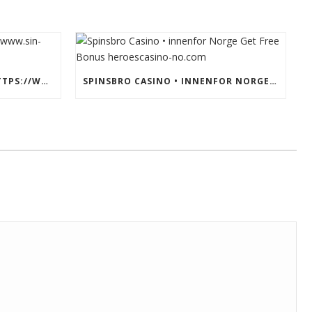
ACTIVATE SLOT MACHINES HTTPS://WWW.SIN-SPINS.PL/ – POLAND GET STARTED
SPINSBRO CASINO • INNENFOR NORGE GET FREE BONUS HEROESCASINO-NO.COM