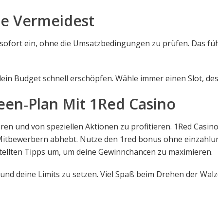
ie Vermeidest
ofort ein, ohne die Umsatzbedingungen zu prüfen. Das führ
in Budget schnell erschöpfen. Wähle immer einen Slot, dess
ween‑Plan Mit 1Red Casino
eren und von speziellen Aktionen zu profitieren. 1Red Casin
 Mitbewerbern abhebt. Nutze den
1red bonus ohne einzahlu
stellten Tipps um, um deine Gewinnchancen zu maximieren.
nd deine Limits zu setzen. Viel Spaß beim Drehen der Walz