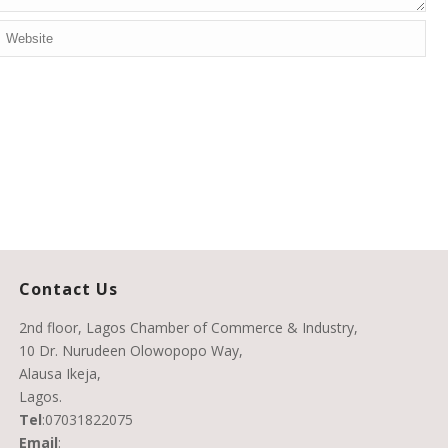
Contact Us
2nd floor, Lagos Chamber of Commerce & Industry,
10 Dr. Nurudeen Olowopopo Way,
Alausa Ikeja,
Lagos.
Tel
:
07031822075
Email
: