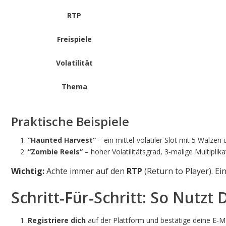
RTP
Freispiele
Volatilität
Thema
Praktische Beispiele
“Haunted Harvest”
– ein mittel‑volatiler Slot mit 5 Walzen
“Zombie Reels”
– hoher Volatilitätsgrad, 3‑malige Multiplik
Wichtig:
Achte immer auf den
RTP
(Return to Player). E
Schritt‑für‑Schritt: So Nut
Registriere dich
auf der Plattform und bestätige deine E‑Ma