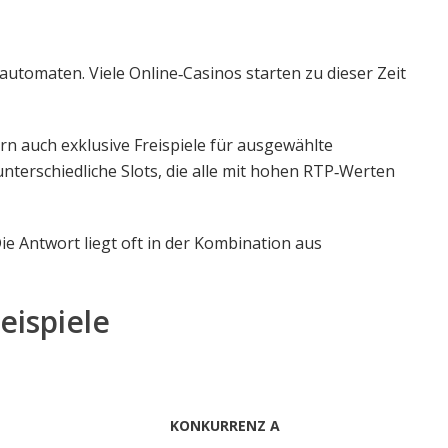
utomaten. Viele Online‑Casinos starten zu dieser Zeit
rn auch exklusive Freispiele für ausgewählte
nterschiedliche Slots, die alle mit hohen RTP‑Werten
e Antwort liegt oft in der Kombination aus
eispiele
KONKURRENZ A