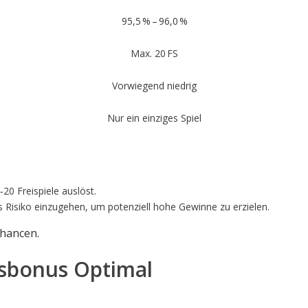
95,5 % – 96,0 %
Max. 20 FS
Vorwiegend niedrig
Nur ein einziges Spiel
20 Freispiele auslöst.
res Risiko einzugehen, um potenziell hohe Gewinne zu erzielen.
chancen.
nsbonus Optimal