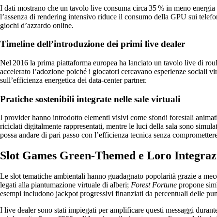
I dati mostrano che un tavolo live consuma circa 35 % in meno energia ris
l’assenza di rendering intensivo riduce il consumo della GPU sui telefon
giochi d’azzardo online.
Timeline dell’introduzione dei primi live dealer
Nel 2016 la prima piattaforma europea ha lanciato un tavolo live di ro
accelerato l’adozione poiché i giocatori cercavano esperienze sociali vi
sull’efficienza energetica dei data‑center partner.
Pratiche sostenibili integrate nelle sale virtuali
I provider hanno introdotto elementi visivi come sfondi forestali animati
riciclati digitalmente rappresentati, mentre le luci della sala sono sim
possa andare di pari passo con l’efficienza tecnica senza compromettere
Slot Games Green‑Themed e Loro Integrazi
Le slot tematiche ambientali hanno guadagnato popolarità grazie a mecca
legati alla piantumazione virtuale di alberi;
Forest Fortune
propone simbo
esempi includono jackpot progressivi finanziati da percentuali delle p
I live dealer sono stati impiegati per amplificare questi messaggi dur