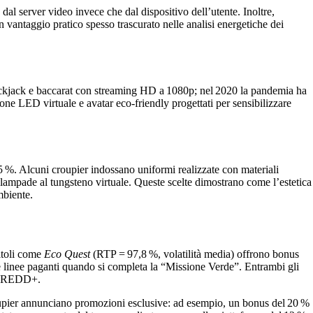
dal server video invece che dal dispositivo dell’utente. Inoltre,
 vantaggio pratico spesso trascurato nelle analisi energetiche dei
blackjack e baccarat con streaming HD a 1080p; nel 2020 la pandemia ha
one LED virtuale e avatar eco‑friendly progettati per sensibilizzare
 15 %. Alcuni croupier indossano uniformi realizzate con materiali
i lampade al tungsteno virtuale. Queste scelte dimostrano come l’estetica
mbiente.
Titoli come
Eco Quest
(RTP = 97,8 %, volatilità media) offrono bonus
e linee paganti quando si completa la “Missione Verde”. Entrambi gli
 UN‑REDD+.
croupier annunciano promozioni esclusive: ad esempio, un bonus del 20 %