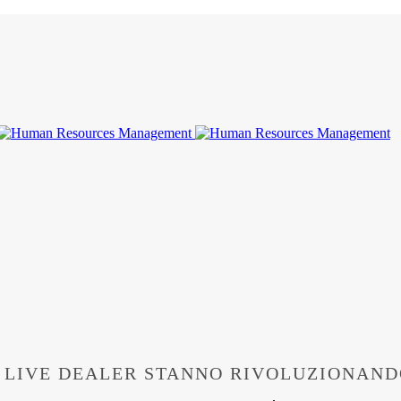
 LIVE DEALER STANNO RIVOLUZIONANDO