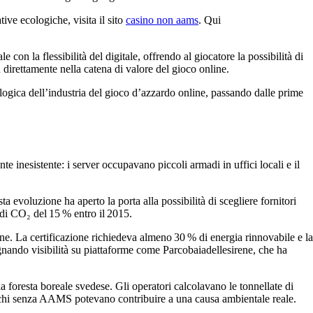
ive ecologiche, visita il sito
casino non aams
. Qui
con la flessibilità del digitale, offrendo al giocatore la possibilità di
 direttamente nella catena di valore del gioco online.
cologica dell’industria del gioco d’azzardo online, passando dalle prime
e inesistente: i server occupavano piccoli armadi in uffici locali e il
 evoluzione ha aperto la porta alla possibilità di scegliere fornitori
i di CO₂ del 15 % entro il 2015.
ne. La certificazione richiedeva almeno 30 % di energia rinnovabile e la
gnando visibilità su piattaforme come Parcobaiadellesirene, che ha
 foresta boreale svedese. Gli operatori calcolavano le tonnellate di
giochi senza AAMS potevano contribuire a una causa ambientale reale.