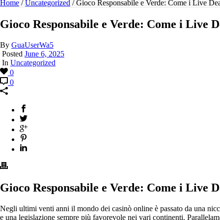
Home
/
Uncategorized
/ Gioco Responsabile e Verde: Come i Live Deal
Gioco Responsabile e Verde: Come i Live D
By
GuaUserWa5
Posted
June 6, 2025
In
Uncategorized
0
0
Gioco Responsabile e Verde: Come i Live D
Negli ultimi venti anni il mondo dei casinò online è passato da una nicc
e una legislazione sempre più favorevole nei vari continenti. Parallela