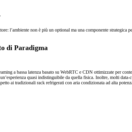
.
ttore: l’ambiente non è più un optional ma una componente strategica per
to di Paradigma
treaming a bassa latenza basato su WebRTC e CDN ottimizzate per contenu
 un’esperienza quasi indistinguibile da quella fisica. Inoltre, molti data‑
etto ai tradizionali rack refrigerati con aria condizionata ad alta potenz