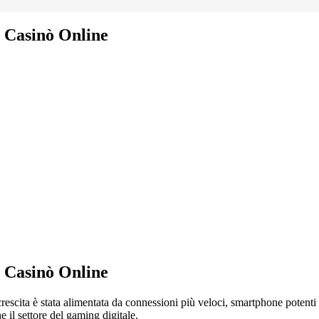
i Casinò Online
i Casinò Online
rescita è stata alimentata da connessioni più veloci, smartphone potenti
 il settore del gaming digitale.