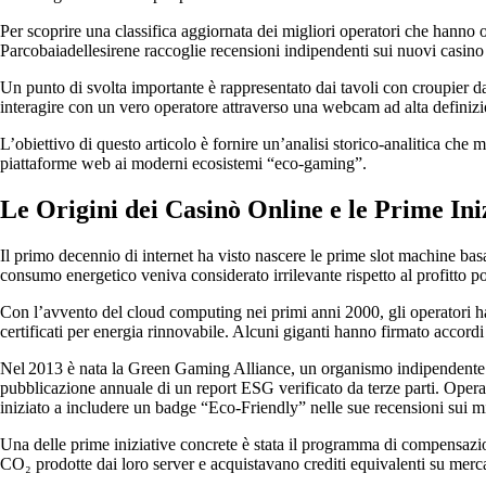
Per scoprire una classifica aggiornata dei migliori operatori che hanno 
Parcobaiadellesirene raccoglie recensioni indipendenti sui nuovi casin
Un punto di svolta importante è rappresentato dai tavoli con croupier dal 
interagire con un vero operatore attraverso una webcam ad alta definizio
L’obiettivo di questo articolo è fornire un’analisi storico‑analitica che 
piattaforme web ai moderni ecosistemi “eco‑gaming”.
Le Origini dei Casinò Online e le Prime Ini
Il primo decennio di internet ha visto nascere le prime slot machine basa
consumo energetico veniva considerato irrilevante rispetto al profitto po
Con l’avvento del cloud computing nei primi anni 2000, gli operatori hann
certificati per energia rinnovabile. Alcuni giganti hanno firmato accordi
Nel 2013 è nata la Green Gaming Alliance, un organismo indipendente che
pubblicazione annuale di un report ESG verificato da terze parti. Opera
iniziato a includere un badge “Eco‑Friendly” nelle sue recensioni sui mi
Una delle prime iniziative concrete è stata il programma di compensazion
CO₂ prodotte dai loro server e acquistavano crediti equivalenti su merc