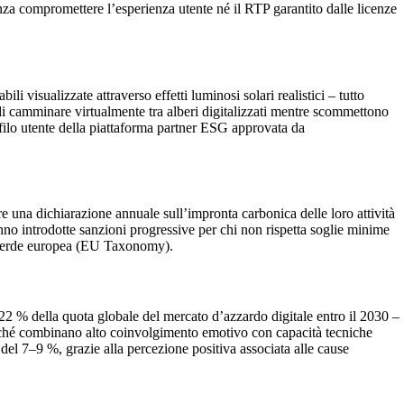
za compromettere l’esperienza utente né il RTP garantito dalle licenze
visualizzate attraverso effetti luminosi solari realistici – tutto
 di camminare virtualmente tra alberi digitalizzati mentre scommettono
rofilo utente della piattaforma partner ESG approvata da
are una dichiarazione annuale sull’impronta carbonica delle loro attività
anno introdotte sanzioni progressive per chi non rispetta soglie minime
nza verde europea (EU Taxonomy).
 22 % della quota globale del mercato d’azzardo digitale entro il 2030 –
 perché combinano alto coinvolgimento emotivo con capacità tecniche
 del 7–9 %, grazie alla percezione positiva associata alle cause