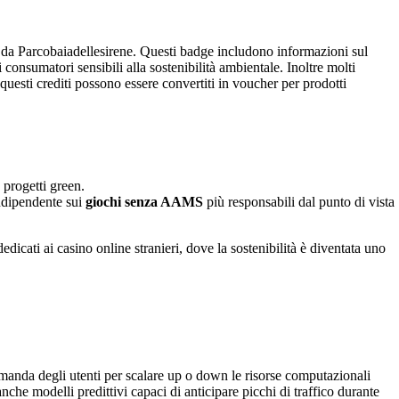
 da Parcobaiadellesirene. Questi badge includono informazioni sul
consumatori sensibili alla sostenibilità ambientale. Inoltre molti
uesti crediti possono essere convertiti in voucher per prodotti
 progetti green.
indipendente sui
giochi senza AAMS
più responsabili dal punto di vista
icati ai casino online stranieri, dove la sostenibilità è diventata uno
omanda degli utenti per scalare up o down le risorse computazionali
he modelli predittivi capaci di anticipare picchi di traffico durante