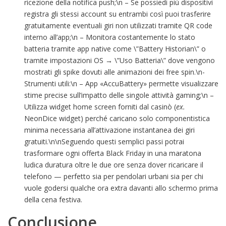
ricezione della notifica push;\n – Se possiedi più dispositivi
registra gli stessi account su entrambi così puoi trasferire
gratuitamente eventuali giri non utilizzati tramite QR code
interno all’app;\n – Monitora costantemente lo stato
batteria tramite app native come \”Battery Historian\” o
tramite impostazioni OS → \”Uso Batteria\” dove vengono
mostrati gli spike dovuti alle animazioni dei free spin.\n-
Strumenti utili:\n – App «AccuBattery» permette visualizzare
stime precise sull’impatto delle singole attività gaming;\n –
Utilizza widget home screen forniti dal casinò (
ex.
NeonDice widget) perché caricano solo componentistica
minima necessaria all’attivazione instantanea dei giri
gratuiti.\n\nSeguendo questi semplici passi potrai
trasformare ogni offerta Black Friday in una maratona
ludica duratura oltre le due ore senza dover ricaricare il
telefono — perfetto sia per pendolari urbani sia per chi
vuole godersi qualche ora extra davanti allo schermo prima
della cena festiva.
Conclusione