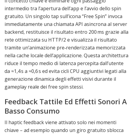
Il concetto chiave è eliminare ogni passaggio
intermedio tra l’apertura dell’app e l’avvio dello spin
gratuito. Un singolo tap sull’icona “Free Spin” invoca
immediatamente una chiamata API asincrona al server
backend, restituisce il risultato entro 200 ms grazie alla
rete ottimizzata su HTTP/2 e visualizza il risultato
tramite un’animazione pre‑renderizzata memorizzata
nella cache locale dell’applicazione. Questa architettura
riduce il tempo medio di latenza percepita dall’utente
da ≈1,4 s a ≈0,6 s ed evita cicli CPU aggiuntivi legati alla
generazione dinamica degli effetti visivi durante il
gameplay reale dei free spin stessi.
Feedback Tattile Ed Effetti Sonori A
Basso Consumo
Il haptic feedback viene attivato solo nei momenti
chiave – ad esempio quando un giro gratuito sblocca