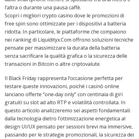
l’altra o durante una pausa caffè.
Scopri i
migliori crypto casino
dove le promozioni di
free spin sono ottimizzate per i dispositivi a batteria
ridotta. In particolare, le piattaforme che compaiono
nei ranking di Liquidityx.Com offrono soluzioni tecniche
pensate per massimizzare la durata della batteria
senza sacrificare la qualità grafica o la sicurezza delle
transazioni in Bitcoin o altre criptovalute.
Il Black Friday rappresenta l’occasione perfetta per
testare queste innovazioni, poiché i casinò online
lanciano offerte “one‑day only” con centinaia di giri
gratuiti su slot ad alto RTP e volatilità controllata. In
questo articolo analizzeremo sei aspetti fondamentali:
dalla tecnologia dietro l’ottimizzazione energetica al
design UI/UX pensato per sessioni brevi ma immersive,
passando per le strategie promozionali, la sicurezza dei