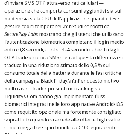
d’inviare SMS OTP attraverso reti cellulari —
operazione che comporta consumi aggiuntivi sia sul
modem sia sulla CPU dell’applicazione quando deve
gestire codici temporanei.\n\nStudi condotti da
SecurePlay Labs
mostrano che gli utenti che utilizzano
l’autenticazione biometrica completano il login medio
entro 0,8 secondi, contro 3–4 secondi richiesti dagli
OTP tradizionali via SMS o email; questa differenza si
traduce in una riduzione stimata dello 0,5 % sul
consumo totale della batteria durante le fasi critiche
della campagna Black Friday.\n\nPer questo motivo
molti casino leader presenti nei ranking su
LiquidityX.Com hanno già implementato flussi
biometrici integrati nelle loro app native Android/iOS
come requisito opzionale ma fortemente consigliato
soprattutto quando si accede alle offerte high value
come i mega free spin bundle da €100 equivalente