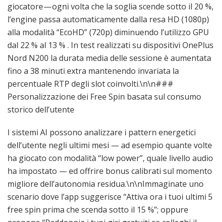
giocatore — ogni volta che la soglia scende sotto il 20 %,
l’engine passa automaticamente dalla resa HD (1080p)
alla modalità “EcoHD” (720p) diminuendo l’utilizzo GPU
dal ​22 %​ al ​13 %​ . In test realizzati su dispositivi OnePlus
Nord N200 la durata media delle sessione è aumentata
fino a 38 minuti extra mantenendo invariata la
percentuale RTP degli slot coinvolti.\n\n###
Personalizzazione dei Free Spin basata sul consumo
storico dell’utente
I sistemi AI possono analizzare i pattern energetici
dell’utente negli ultimi mesi — ad esempio quante volte
ha giocato con modalità “low power”, quale livello audio
ha impostato — ed offrire bonus calibrati sul momento
migliore dell’autonomia residua.\n\nImmaginate uno
scenario dove l’app suggerisce “Attiva ora i tuoi ultimi 5
free spin prima che scenda sotto il 15 %”; oppure