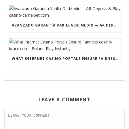
AVANZADO GARANTÍA VARILLA DE MEDIR — AR DEPOSIT & PLAY CASINO-CAMELBET.COM
WHAT INTERNET CASINO PORTALS ENSURE FAIRNESS CASINO-BRUCE.COM · POLAND PLAY INSTANTLY
LEAVE A COMMENT