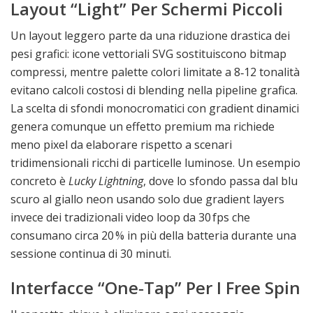
Layout “Light” Per Schermi Piccoli
Un layout leggero parte da una riduzione drastica dei
pesi grafici: icone vettoriali SVG sostituiscono bitmap
compressi, mentre palette colori limitate a 8‑12 tonalità
evitano calcoli costosi di blending nella pipeline grafica.
La scelta di sfondi monocromatici con gradient dinamici
genera comunque un effetto premium ma richiede
meno pixel da elaborare rispetto a scenari
tridimensionali ricchi di particelle luminose. Un esempio
concreto è
Lucky Lightning
, dove lo sfondo passa dal blu
scuro al giallo neon usando solo due gradient layers
invece dei tradizionali video loop da 30 fps che
consumano circa 20 % in più della batteria durante una
sessione continua di 30 minuti.
Interfacce “One‑Tap” Per I Free Spin