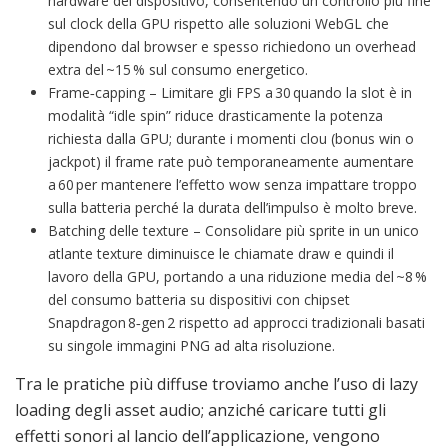
hardware del dispositivo, consentendo un controllo più fine
sul clock della GPU rispetto alle soluzioni WebGL che
dipendono dal browser e spesso richiedono un overhead
extra del ~15 % sul consumo energetico.
Frame‑capping – Limitare gli FPS a 30 quando la slot è in
modalità “idle spin” riduce drasticamente la potenza
richiesta dalla GPU; durante i momenti clou (bonus win o
jackpot) il frame rate può temporaneamente aumentare
a 60 per mantenere l’effetto wow senza impattare troppo
sulla batteria perché la durata dell’impulso è molto breve.
Batching delle texture – Consolidare più sprite in un unico
atlante texture diminuisce le chiamate draw e quindi il
lavoro della GPU, portando a una riduzione media del ~8 %
del consumo batteria su dispositivi con chipset
Snapdragon 8‑gen 2 rispetto ad approcci tradizionali basati
su singole immagini PNG ad alta risoluzione.
Tra le pratiche più diffuse troviamo anche l’uso di lazy
loading degli asset audio; anziché caricare tutti gli
effetti sonori al lancio dell’applicazione, vengono