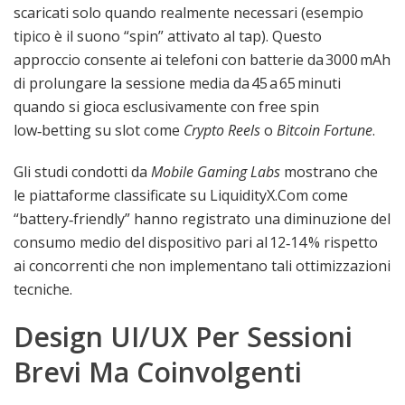
scaricati solo quando realmente necessari (esempio
tipico è il suono “spin” attivato al tap). Questo
approccio consente ai telefoni con batterie da 3000 mAh
di prolungare la sessione media da 45 a 65 minuti
quando si gioca esclusivamente con free spin
low‑betting su slot come
Crypto Reels
o
Bitcoin Fortune
.
Gli studi condotti da
Mobile Gaming Labs
mostrano che
le piattaforme classificate su LiquidityX.Com come
“battery‑friendly” hanno registrato una diminuzione del
consumo medio del dispositivo pari al 12‑14 % rispetto
ai concorrenti che non implementano tali ottimizzazioni
tecniche.
Design UI/UX Per Sessioni
Brevi Ma Coinvolgenti