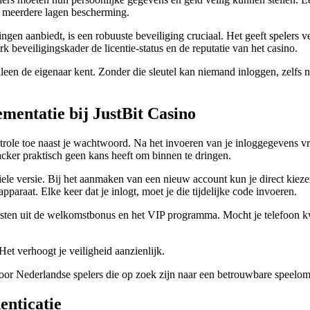
r meerdere lagen bescherming.
ingen aanbiedt, is een robuuste beveiliging cruciaal. Het geeft spele
beveiligingskader de licentie‑status en de reputatie van het casino.
 alleen de eigenaar kent. Zonder die sleutel kan niemand inloggen, zelfs 
mentatie bij JustBit Casino
trole toe naast je wachtwoord. Na het invoeren van je inloggegevens v
cker praktisch geen kans heeft om binnen te dringen.
iele versie. Bij het aanmaken van een nieuw account kun je direct kiez
araat. Elke keer dat je inlogt, moet je die tijdelijke code invoeren.
insten uit de welkomstbonus en het VIP programma. Mocht je telefoon k
. Het verhoogt je veiligheid aanzienlijk.
oor Nederlandse spelers die op zoek zijn naar een betrouwbare speelo
enticatie