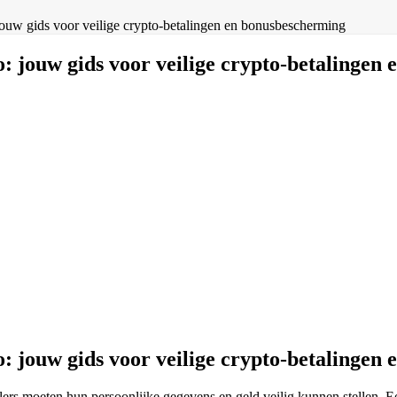
 jouw gids voor veilige crypto‑betalingen en bonusbescherming
o: jouw gids voor veilige crypto‑betalingen
o: jouw gids voor veilige crypto‑betalingen
lers moeten hun persoonlijke gegevens en geld veilig kunnen stellen. Ee