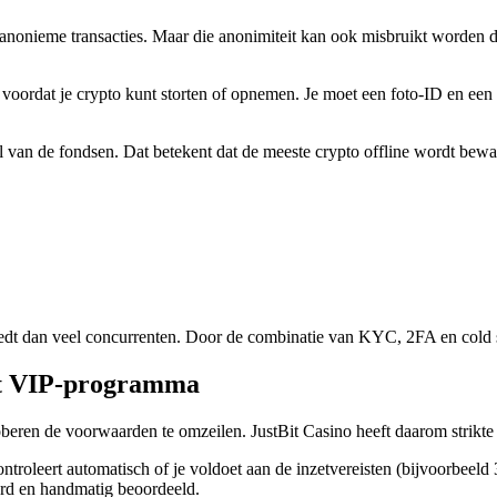
 anonieme transacties. Maar die anonimiteit kan ook misbruikt worden 
oordat je crypto kunt storten of opnemen. Je moet een foto‑ID en een 
l van de fondsen. Dat betekent dat de meeste crypto offline wordt bewaa
iedt dan veel concurrenten. Door de combinatie van KYC, 2FA en cold st
et VIP‑programma
proberen de voorwaarden te omzeilen. JustBit Casino heeft daarom stri
roleert automatisch of je voldoet aan de inzetvereisten (bijvoorbeeld
eerd en handmatig beoordeeld.